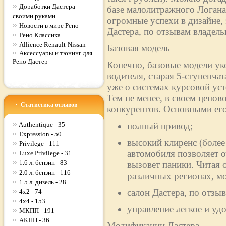
Доработки Дастера
базе малолитражного Логан
своими руками
огромные успехи в дизайне,
Новости в мире Рено
Дастера, по отзывам владельц
Рено Классика
Allience Renault-Nissan
Базовая модель
Аксессуары и тюнинг для
Рено Дастер
Конечно, базовые модели ук
водителя, старая 5-ступенча
уже о системах курсовой ус
Тем не менее, в своем ценово
Статистика отзывов
конкурентов. Основными его
Authentique - 35
полный привод;
Expression - 50
высокий клиренс (более
Privilege - 111
автомобиля позволяет о
Luxe Privilege - 31
1.6 л. бензин - 83
вызовет паники. Читая 
2.0 л. бензин - 116
различных регионах, м
1.5 л. дизель - 28
салон Дастера, по отз
4x2 - 74
4x4 - 153
управление легкое и уд
МКПП - 191
АКПП - 36
Модификации Дастера