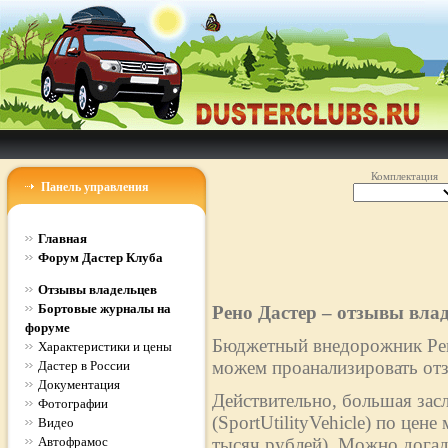
Комплектация
Панель управления
Главная
Форум Дастер Клуба
Отзывы владельцев
Бортовые журналы на
Рено Дастер – отзывы вла
форуме
Бюджетный внедорожник Рено
Характеристики и цены
можем проанализировать отз
Дастер в России
Документация
Действительно, большая зас
Фотографии
(SportUtilityVehicle) по цен
Видео
Автофрамос
тысяч рублей). Можно догад