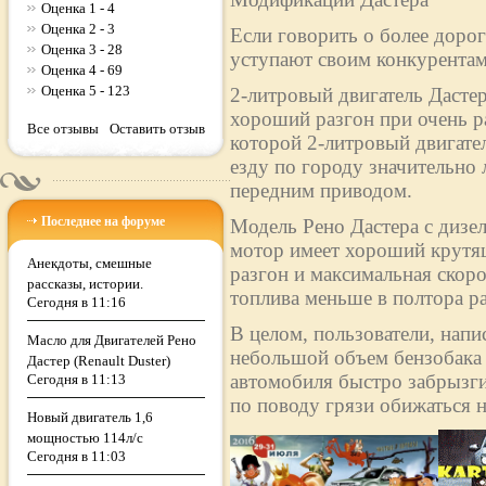
Оценка 1 - 4
Оценка 2 - 3
Если говорить о более дорог
Оценка 3 - 28
уступают своим конкурентам
Оценка 4 - 69
Оценка 5 - 123
2-литровый двигатель Дасте
хороший разгон при очень р
Все отзывы
Оставить отзыв
которой 2-литровый двигател
езду по городу значительно 
передним приводом.
Последнее на форуме
Модель Рено Дастера с дизе
мотор имеет хороший крутящ
Анекдоты, смешные
разгон и максимальная скоро
рассказы, истории.
топлива меньше в полтора раз
Сегодня в 11:16
В целом, пользователи, напи
Масло для Двигателей Рено
небольшой объем бензобака (
Дастер (Renault Duster)
автомобиля быстро забрызги
Сегодня в 11:13
по поводу грязи обижаться н
Новый двигатель 1,6
мощностью 114л/с
Сегодня в 11:03