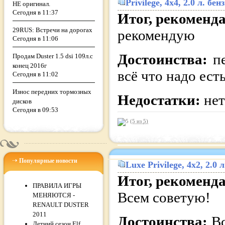
Privilege
, 4x4, 2.0 л. б
НЕ оригинал.
Сегодня в 11:37
Итог, рекоменд
29RUS: Встречи на дорогах
рекомендую
Сегодня в 11:06
Достоинства:
п
Продам Duster 1.5 dsi 109л.c
конец 2016г
всё что надо есть
Сегодня в 11:02
Износ передних тормозных
Недостатки:
нет
дисков
Сегодня в 09:53
(5 из
5
)
Популярные новости
Luxe Privilege
, 4x2, 2.0
Итог, рекоменд
ПРАВИЛА ИГРЫ
Всем советую!
МЕНЯЮТСЯ -
RENAULT DUSTER
2011
Достоинства:
В
Летний сезон Elf