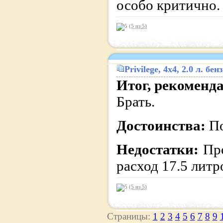
особо критично.
(5 из
5
)
Privilege
, 4x4, 2.0 л. б
Итог, рекоменд
Брать.
Достоинства:
П
Недостатки:
Пр
расход 17.5 литр
(5 из
5
)
Страницы:
1
2
3
4
5
6
7
8
9