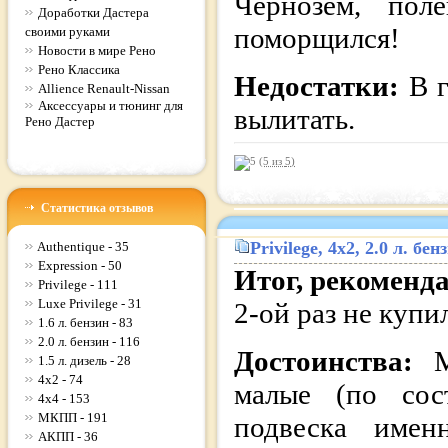
Чернозем, пол
Доработки Дастера
поморщился!
своими руками
Новости в мире Рено
Рено Классика
Недостатки:
В г
Allience Renault-Nissan
Аксессуары и тюнинг для
вылитать.
Рено Дастер
(5 из
5
)
Статистика отзывов
Privilege
, 4x2, 2.0 л. бе
Authentique - 35
Expression - 50
Итог, рекоменд
Privilege - 111
Luxe Privilege - 31
2-ой раз не купи
1.6 л. бензин - 83
2.0 л. бензин - 116
Достоинства:
1.5 л. дизель - 28
4x2 - 74
малые (по сост
4x4 - 153
МКПП - 191
подвеска имен
АКПП - 36