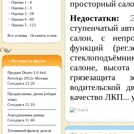
просторный сало
Оценка 1 - 4
Оценка 2 - 3
Оценка 3 - 28
Недостатки:
Оценка 4 - 69
Оценка 5 - 123
ступенчатый авт
салон, с непр
Все отзывы
Оставить отзыв
функций (рег.
стеклоподъёмни
Последнее на форуме
салоне, высота
Продаю Duster 2.0 4x4
грязезащита 
Privelege 2012г. Москва
Сегодня в 13:26
водительской д
Продам шины, диски (общая
качество ЛКП... 
тема)
Сегодня в 12:10
(3 из
5
)
Аэродинамика днища
Сегодня в 11:46
Топливный фильтр дизеля