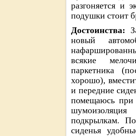
разгоняется и 
подушки стоит б
Достоинства:
З
новый автом
нафаршированны
всякие мелоч
паркетника (п
хорошо), вмести
и передние сиде
помещаюсь при 
шумоизоляция 
подкрылкам. По
сиденья удобны