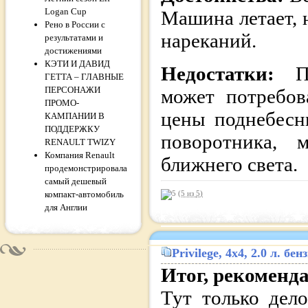
Logan Cup
Машина летает, 
Рено в России с
нареканий.
результатами и
достижениями
КЭТИ И ДАВИД
Недостатки:
П
ГЕТТА – ГЛАВНЫЕ
ПЕРСОНАЖИ
может потребов
ПРОМО-
цены поднебесн
КАМПАНИИ В
ПОДДЕРЖКУ
поворотника, 
RENAULT TWIZY
Компания Renault
ближнего света.
продемонстрировала
самый дешевый
компакт-автомобиль
(5 из
5
)
для Англии
Privilege
, 4x4, 2.0 л. б
Итог, рекоменд
Тут только дел