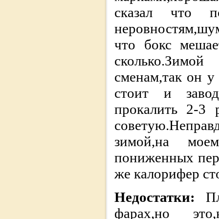
сказал что п
неровностям,шу
что бокс мешае
сколько.Зимо
сменам,так он у
стоит и завод
прокалить 2-3 
советую.Непра
зимой,на моем
пониженных пере
же калорифер ст
Недостатки:
П
фарах,но это,