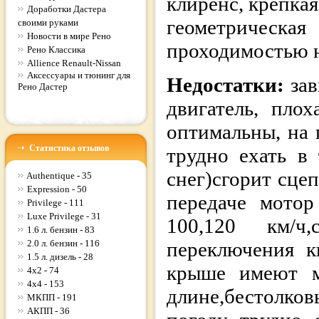
клиренс, крепка
Доработки Дастера
геометрическ
своими руками
Новости в мире Рено
проходимостью н
Рено Классика
Allience Renault-Nissan
Аксессуары и тюнинг для
Недостатки:
за
Рено Дастер
двигатель, пло
оптимальны, на 
Статистика отзывов
трудно ехать в
снег)сгорит сце
Authentique - 35
Expression - 50
передаче мотор
Privilege - 111
Luxe Privilege - 31
100,120 км/ч
1.6 л. бензин - 83
2.0 л. бензин - 116
переключения к
1.5 л. дизель - 28
крыше имеют м
4x2 - 74
4x4 - 153
длине,бестолков
МКПП - 191
АКПП - 36