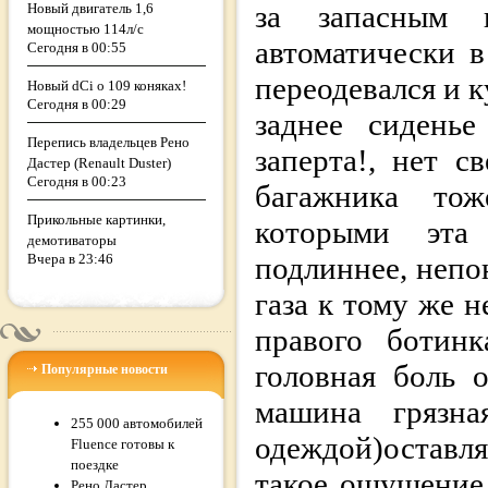
за запасным 
Новый двигатель 1,6
мощностью 114л/с
автоматически 
Сегодня в 00:55
переодевался и 
Новый dCi о 109 коняках!
Сегодня в 00:29
заднее сидень
Перепись владельцев Рено
заперта!, нет с
Дастер (Renault Duster)
Сегодня в 00:23
багажника то
Прикольные картинки,
которыми эта
демотиваторы
Вчера в 23:46
подлиннее, непо
газа к тому же 
правого ботин
головная боль 
Популярные новости
машина грязна
255 000 автомобилей
одеждой)оставл
Fluence готовы к
поездке
такое ощущение 
Рено Дастер