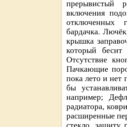
прерывистый 
включения подо
отключенных г
бардачка. Лючёк
крышка заправоч
который бесит 
Отсутствие кно
Пачкающие поро
пока лето и нет
бы устанавлива
например; Дефл
радиатора, ковр
расширенные пер
стекло, защиту 