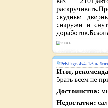
ваз 2101)авто
раскручивать.
скудные дверны
снаружи и снут
доработок.Безоп
(4 из
5
)
Privilege
, 4x4, 1.6 л. б
Итог, рекоменд
брать всем не п
Достоинства:
м
Недостатки:
сал