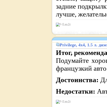
задние подкрылки
лучше, желатель
(5 из
5
)
Privilege
, 4x4, 1.5 л. д
Итог, рекоменд
Подумайте хоро
французкий авто
Достоинства:
Дл
Недостатки:
Авт
(3 из
5
)