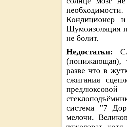
солнце мозг не
необходимости.
Кондиционер и
Шумоизоляция пр
не болит.
Недостатки:
С
(понижающая), 
разве что в жут
сжигания сцепл
предлюксово
стеклоподъёмн
система "7 Дор
мелочи. Велико
тяжеловат, хотя