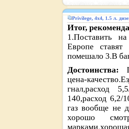
Privilege
, 4x4, 1.5 л. д
Итог, рекоменд
1.Поставить н
Европе ставят 
помешало 3.В ба
Достоинства:
цена-качеств
гнал,расход 5,
140,расход 6,2/
газ вообще не д
хорошо смотр
марками,хорош