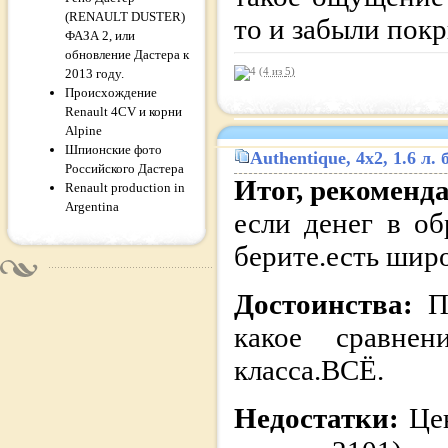
(RENAULT DUSTER)
то и забыли покр
ФАЗА 2, или
обновление Дастера к
(4 из
5
)
2013 году.
Происхождение
Renault 4CV и корни
Alpine
Шпионские фото
Authentique
, 4x2, 1.6 л
Российского Дастера
Итог, рекоменд
Renault production in
Argentina
если денег в об
берите.есть шир
Достоинства:
П
какое сравнен
класса.ВСЁ.
Недостатки:
Це