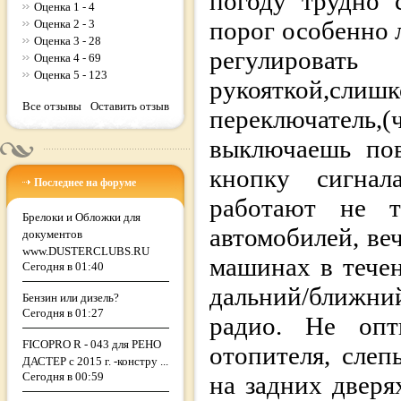
погоду трудно 
Оценка 1 - 4
порог особенно 
Оценка 2 - 3
Оценка 3 - 28
регулироват
Оценка 4 - 69
Оценка 5 - 123
рукояткой,слиш
Все отзывы
Оставить отзыв
переключатель
выключаешь пов
кнопку сигнал
Последнее на форуме
работают не т
Брелоки и Обложки для
автомобилей, ве
документов
www.DUSTERCLUBS.RU
машинах в тече
Сегодня в 01:40
дальний/ближний
Бензин или дизель?
Сегодня в 01:27
радио. Не опт
FICOPRO R - 043 для РЕНО
отопителя, слеп
ДАСТЕР с 2015 г. -констру ...
Сегодня в 00:59
на задних дверя