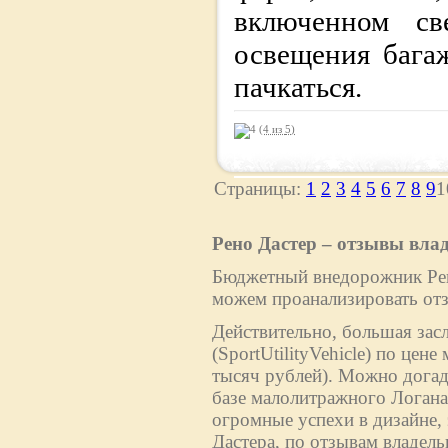
включенном св
освещения бага
пачкаться.
(4 из
5
)
Страницы:
1
2
3
4
5
6
7
8
9
Рено Дастер – отзывы вла
Бюджетный внедорожник Рено
можем проанализировать отз
Действительно, большая зас
(SportUtilityVehicle) по цен
тысяч рублей). Можно догад
базе малолитражного Логан
огромные успехи в дизайне,
Дастера, по отзывам владельц