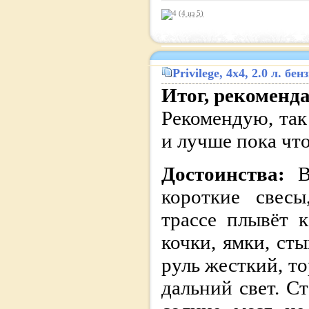
(4 из
5
)
Privilege
, 4x4, 2.0 л. б
Итог, рекоменд
Рекомендую, так
и лучше пока что
Достоинства:
В
короткие свесы
трассе плывёт к
кочки, ямки, ст
руль жесткий, т
дальний свет. С