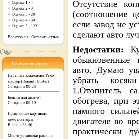
Отсутствие кон
Оценка 1 - 4
Оценка 2 - 3
(соотношение ц
Оценка 3 - 28
Оценка 4 - 69
если завод не у
Оценка 5 - 123
сделают авто лу
Все отзывы
Оставить отзыв
Недостатки:
К
обыкновенные 
Последнее на форуме
авто. Думаю у
Перепись владельцев Рено
убрать косяк
Дастер (Renault Duster)
Сегодня в 00:23
1.Отопитель с
Бензин или дизель?
обогрева, при 
Сегодня в 00:19
намного сильне
Прикольные картинки,
двигателе во вр
демотиваторы
Вчера в 23:46
практически д
Место установки рации в