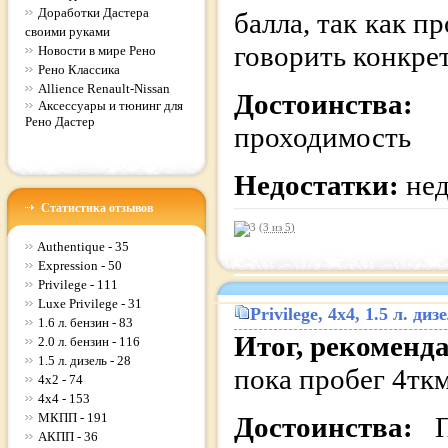
Доработки Дастера
балла, так как 
своими руками
говорить конкре
Новости в мире Рено
Рено Классика
Allience Renault-Nissan
Достоинства:
Аксессуары и тюнинг для
Рено Дастер
проходимость
Недостатки:
нед
Статистика отзывов
(3 из
5
)
Authentique - 35
Expression - 50
Privilege - 111
Luxe Privilege - 31
Privilege
, 4x4, 1.5 л. д
1.6 л. бензин - 83
Итог, рекоменд
2.0 л. бензин - 116
1.5 л. дизель - 28
пока пробег 4ткм
4x2 - 74
4x4 - 153
МКПП - 191
Достоинства:
АКПП - 36