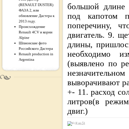
большой длине 
(RENAULT DUSTER)
ФАЗА 2, или
под капотом п
обновление Дастера к
2013 году.
поперечину, чт
Происхождение
Renault 4CV и корни
двигатель. 9. щ
Alpine
длины, пришлос
Шпионские фото
Российского Дастера
необходимо из
Renault production in
Argentina
(выявлено по ре
незначительн
выворачивают ра
+- 11. расход с
литров(в режим
двиг.)
(4 из
5
)