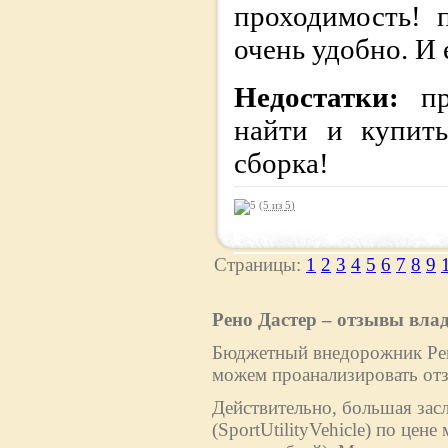
проходимость! 
очень удобно. И 
Недостатки:
п
найти и купить
сборка!
(5 из
5
)
Страницы:
1
2
3
4
5
6
7
8
9
Рено Дастер – отзывы вла
Бюджетный внедорожник Рено
можем проанализировать отз
Действительно, большая зас
(SportUtilityVehicle) по цен