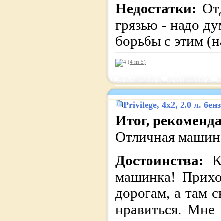
Недостатки:
От
грязью - надо д
борьбы с этим (на
(4 из
5
)
Privilege
, 4x2, 2.0 л. бе
Итог, рекоменд
Отличная машина
Достоинства:
К
машинка! Прихо
дорогам, а там 
нравиться. Мне