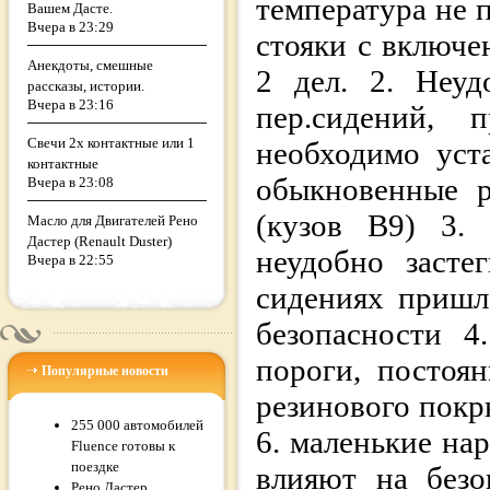
температура не 
Вашем Дасте.
Вчера в 23:29
стояки с включе
Анекдоты, смешные
2 дел. 2. Неуд
рассказы, истории.
Вчера в 23:16
пер.сидений, п
Свечи 2х контактные или 1
необходимо уст
контактные
обыкновенные р
Вчера в 23:08
(кузов В9) 3. 
Масло для Двигателей Рено
Дастер (Renault Duster)
неудобно засте
Вчера в 22:55
сидениях пришл
безопасности 
пороги, постоя
Популярные новости
резинового покр
255 000 автомобилей
6. маленькие на
Fluence готовы к
поездке
влияют на безо
Рено Дастер