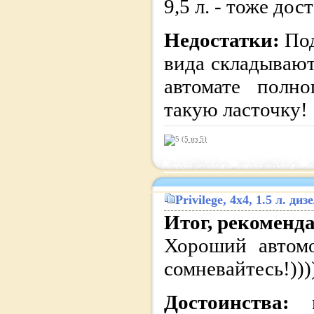
9,5 л. - тоже дос
Недостатки:
Под
вида складывают
автомате полно
такую ласточку!
(5 из
5
)
Privilege
, 4x4, 1.5 л. д
Итог, рекоменд
Хороший автомо
сомневайтесь!)))
Достоинства: