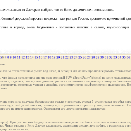
ше отказаться от Дастера и выбрать что-то более динамичное и экономичное.
 большой дорожный просвет, подвеска - как раз для России, достаточно приемистый дви
плива в городе, очень бюджетный - колхозный пластик в салоне, шумоизоляция
5
6
7
8
9
10
11
12
13
14
15
16
17
18
19
20
21
22
23
24
25
26
27
28
29
30
31
32
33
34
35
36
ине
лся на отечественном рынке год назад, и сегодня мы можем проанализировать отзывы влад
м, что фирма предложила вполне современный SUV (SportUtilityVehicle) по цене малолитражн
ожно догадаться, что производителю пришлось экономить, создавая кроссовер на базе мал
остигнуты огромные успехи в дизайне, эргономичности, комфортности и надежности. Но 
класс.
чень скромно: подушка безопасности только у водителя, старая 5-ступенчатая коробка пер
темах курсовой устойчивости, помощи при торможении и прочих усовершенствованиях. Тем
ак просто не имеет конкурентов. Основными его достоинствами называются:
етров). При российском бездорожье высокая посадка автомобиля позволяет очень сильно скр
ки. Читая отзывы о Рено Дастер владельцев, эксплуатирующих автомобиль в различных рег
недорожных качеств;