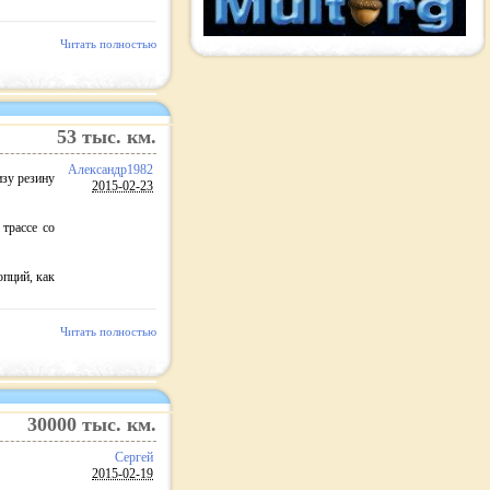
Читать полностью
53
тыс. км.
Александр1982
изу резину
2015-02-23
трассе со
опций, как
Читать полностью
30000
тыс. км.
Сергей
2015-02-19