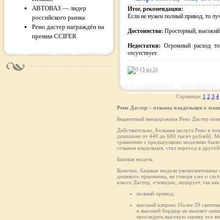
АВТОВАЗ — лидер
Итог, рекомендации:
Если не нужен полный привод, то луч
российского рынка
Рено дастер награждён на
Достоинства:
Просторный, высокий,
премии CCIFER
Недостатки:
Огромный расход то
отсутствует.
(3 из
5
)
Страницы:
1
2
3
4
Рено Дастер – отзывы владельцев о маш
Бюджетный внедорожник Рено Дастер появи
Действительно, большая заслуга Рено в то
диапазоне от 440 до 680 тысяч рублей). М
сравнению с предыдущими моделями были д
отзывам владельцев, стал переход в другой 
Базовая модель
Конечно, базовые модели укомплектованы о
дешевого приемника, не говоря уже о сис
классе Дастер, очевидно, лидирует, так к
полный привод;
высокий клиренс (более 20 сантим
и высокий бордюр не вызовет пани
проследить высокую оценку его в