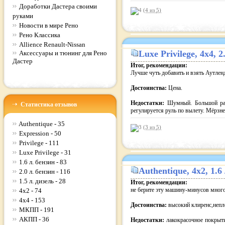
Доработки Дастера своими
(4 из
5
)
руками
Новости в мире Рено
Рено Классика
Allience Renault-Nissan
Luxe Privilege
, 4x4, 
Аксессуары и тюнинг для Рено
Дастер
Итог, рекомендации:
Лучше чуть добавить и взять Аутлен
Достоинства:
Цена.
Недостатки:
Шумный. Большой рас
Статистика отзывов
регулируется руль по вылету. Мёрзне
Authentique - 35
(3 из
5
)
Expression - 50
Privilege - 111
Luxe Privilege - 31
1.6 л. бензин - 83
Authentique
, 4x2, 1.
2.0 л. бензин - 116
1.5 л. дизель - 28
Итог, рекомендации:
не берите эту машину-минусов мног
4x2 - 74
4x4 - 153
Достоинства:
высокий клиренс,непл
МКПП - 191
АКПП - 36
Недостатки:
лакокрасочное покрыти