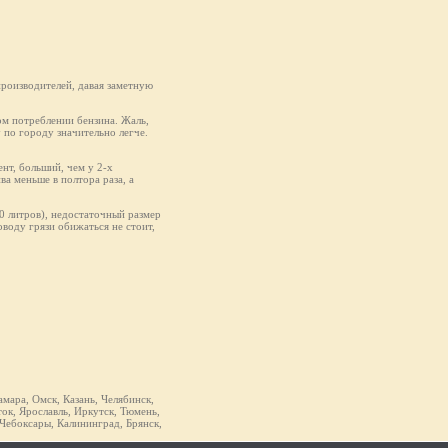
производителей, давая заметную
ом потреблении бензина. Жаль,
у по городу значительно легче.
нт, больший, чем у 2-х
ва меньше в полтора раза, а
50 литров), недостаточный размер
оводу грязи обижаться не стоит,
мара, Омск, Казань, Челябинск,
ок, Ярославль, Иркутск, Тюмень,
 Чебоксары, Калининград, Брянск,