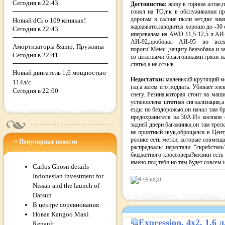
Сегодня в 22:43
Достоинства:
живу в горном алтае,
гонял на ТО,т.к в обслуживании п
дорогам в салоне пыли нет.две зим
Новый dCi о 109 коняках!
жарковато.заводится хорошо до -30 с
Сегодня в 22:43
иперевалам на AWD 11,5-12,5 л.АИ-92
АИ-92,пробовал АИ-95 во всех
Амортизаторы &amp; Пружины
пороги"Metec",защиту бензобака и з
Сегодня в 22:41
со штатными брызговиками грязи на
статья,а не отзыв.
Новый двигатель 1,6 мощностью
Недостатки:
маленький крутящий мом
114л/с
газ,а затем его поддать. Убивает эл
Сегодня в 22:00
снегу. Резина,которая стоит на маш
установлена штатная сигнализация,а
езды по бездорожью,он начал там бр
предохранителя на 30А.Из косяков 
задней двери багажника,он там трес
не приятный звук,оброщался в Центр
ролике есть метки, которые совмещ
Популярные новости
распредвалы перестали "скребстис
бюджетного кроссовера?косяки есть 
имено под тебя,но там будет совсем 
Carlos Ghosn details
Indonesian investment for
(4 из
5
)
Nissan and the launch of
Datsun
В центре соревнования
Новая Kangoo Maxi
Expression
, 4x2, 1.6
Renault