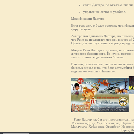
салон Дастера, по отзывам, впол
управление легкое и удобное.
Модификации Дастера
Если говорить о более дорогих модификаци
фору по цене.
2-литровый двигатель Дастера, по отзывам
что Рено не предлагает модели, в которой 
Однако для эксплуатации в городе предус
Модель Рено Дастера с дизелем, по отзыв
литрового бензинового. Конечно, разгон и
значит и запас хода заметно больше.
В целом, пользователи, написавшие отзывы
боковых зеркал и то, что бока автомобиля
ведь вы же купили «Пыльник».
Рено Дастер клуб и его представители у
Ростов-на-Дону, Уфа, Волгоград, Пермь, К
Махачкала, Хабаровск, Оренбург, Новокузн
Курск, И