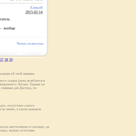
Алексей
2015-02-14
гатель.
 - вообще
Читать полностью
37
38
39
ельцев об этой машине.
ого седана (цена колеблется в
олитражного Логана. Однако по
главным для Дастера, по
едач, отсутствие самого
 не менее, в своем ценовом
асить впечатления от поездки, да
ионах, можно отчетливо