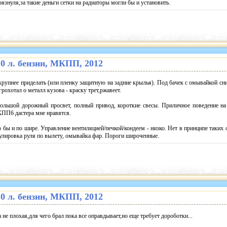
знуля,за такие деньги сетки на радиаторы могли бы и установить.
2.0 л. бензин, МКПП, 2012
крупнее приделать (или пленку защитную на задние крылья). Под бачек с омывайкой сн
рохотал о металл кузова - краску трет,ржавеет.
ольшой дорожный просвет, полный привод, короткие свесы. Приличное поведение на 
ПП6 дастера мне нравятся.
бы и по шире. Управление вентиляцией/печкой/кондеем - низко. Нет в принципе таких 
гулировка руля по вылету, омывайка фар. Пороги широченные.
2.0 л. бензин, МКПП, 2012
не плохая,для чего брал пока все оправдывает,но еще требует дороботки...