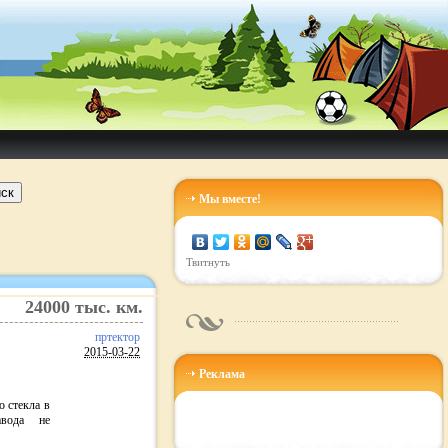
ск
Мы вместе!
Твитнуть
24000
тыс. км.
пртектор
2015-03-22
Реклама
о стекла в
авода не