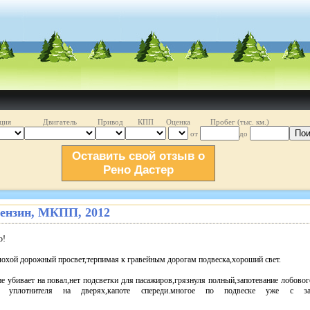
ция
Двигатель
Привод
КПП
Оценка
Пробег (тыс. км.)
Пои
от
до
Оставить свой отзыв о
Рено Дастер
. бензин, МКПП, 2012
о!
охой дорожный просвет,терпимая к гравейным дорогам подвеска,хороший свет.
е убивает на повал,нет подсветки для пасажиров,грязнуля полный,запотевание лобовог
ок уплотнителя на дверях,капоте спереди.многое по подвеске уже с з