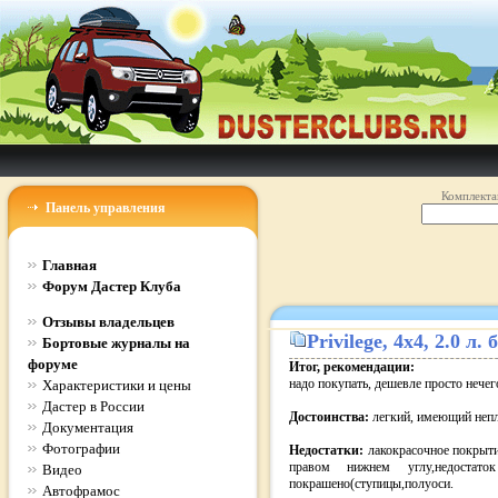
Комплекта
Панель управления
Главная
Форум Дастер Клуба
Отзывы владельцев
Privilege
, 4x4, 2.0 л
Бортовые журналы на
форуме
Итог, рекомендации:
надо покупать, дешевле просто нечег
Характеристики и цены
Дастер в России
Достоинства:
легкий, имеющий непл
Документация
Фотографии
Недостатки:
лакокрасочное покрыти
правом нижнем углу,недостат
Видео
покрашено(ступицы,полуоси.
Автофрамос