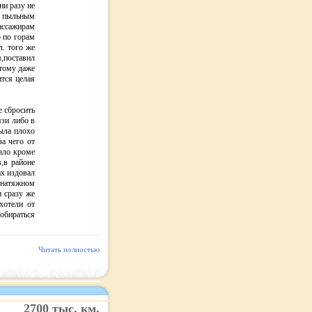
ни разу не
о пыльным
ассажирам
о по горам
л. того же
поставил
этому даже
тся целая
е сбросить
язи либо в
была плохо
за чего от
дало кроме
,в районе
ах издовал
а натяжном
 сразу же
хотели от
собираться
Читать полностью
2700
тыс. км.