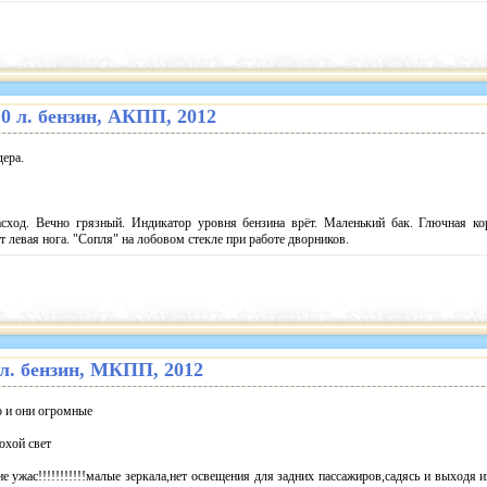
2.0 л. бензин, АКПП, 2012
дера.
ход. Вечно грязный. Индикатор уровня бензина врёт. Маленький бак. Глючная ко
т левая нога. "Сопля" на лобовом стекле при работе дворников.
6 л. бензин, МКПП, 2012
о и они огромные
охой свет
е ужас!!!!!!!!!!!малые зеркала,нет освещения для задних пассажиров,садясь и выходя