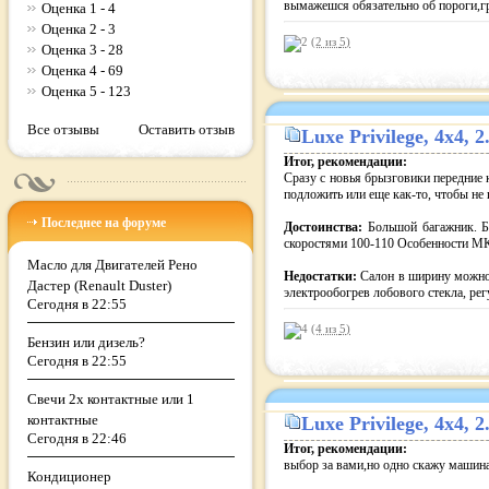
вымажешся обязательно об пороги,гря
Оценка 1 - 4
Оценка 2 - 3
(2 из
5
)
Оценка 3 - 28
Оценка 4 - 69
Оценка 5 - 123
Все отзывы
Оставить отзыв
Luxe Privilege
, 4x4, 
Итог, рекомендации:
Сразу с новья брызговики передние 
подложить или еще как-то, чтобы не г
Последнее на форуме
Достоинства:
Большой багажник. Б
скоростями 100-110 Особенности МК
Масло для Двигателей Рено
Недостатки:
Салон в ширину можно 
Дастер (Renault Duster)
электрообогрев лобового стекла, ре
Сегодня в 22:55
(4 из
5
)
Бензин или дизель?
Сегодня в 22:55
Свечи 2х контактные или 1
контактные
Luxe Privilege
, 4x4, 
Сегодня в 22:46
Итог, рекомендации:
выбор за вами,но одно скажу машина 
Кондиционер