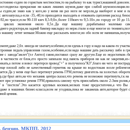
постоянно ездею по гористым местностям,то на рыбалку то как турист,машиной доволен.
рост.подвеска прекрасная ни каких лишних шумов,даже при слабой шумоизоляции.п
ы ездею,не знаю как у кого,но у меня ни раз ноги не мерзли,да наоборот и мне и п
 автозапуска,а если -35,-40,то приходится выходить и отжимать сцепление.расход бенз
,по трассе,если 90-110 кмч 8,5-9,0л.,более 110кмч то 9,5-10л.,по городу от 10 до 11
 циклах экономия около 0,5л..Да еще машину дорабатывал маленько сам,
аднего редуктора,на задний бампер накладку из нерж.стали и еще многое из тюнинга,по
 машину летит меньше.Можно еще рассказать многое,но обо всем не напишешь,получи
ент,даже 2,0л. иногда не хватает,особенно,если едешь в гору и надо на каком-то участк
ектронная педаль управления газом,особенно,если надо машине дать расскачку либо в гр
ине с завода"амлет"(т.е Амтел) гавно,поставил сразу же другую.Еще из недостатков--
 в частности ее блок,его просто запихали под панель приборов ни как не закрепив,из-
якать,а потом и вовсе перетерся провод"+" и получилось"КЗ",благо ни чего не постра
еще плохой либо не качественный герметик на крыше по водостокам возле рейленгов
кается.Да у меня еще был перетянут ремень ГРМ,потому двигатель на холостых оборот
,где брал авто,на что механик центра сказал,что ремень не возможно перетянуть,т.к н
ают при установке ремня ГРМ,пришлось самому чуть приослабить около 2-3мм ролик,и
ь" в "постели".Это касается крупных косяков,мелких тоже предостаточно,а что Вы 
даже в машинах бизнес-класса,всем не угодишь,пока не закажешь авто,которое будет 
иной ценник.
 л. бензин, МКПП, 2012