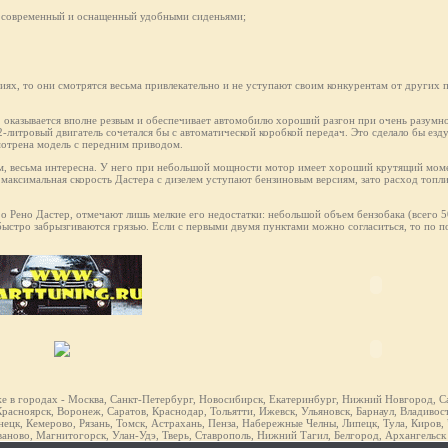
не современный и оснащенный удобными сиденьями;
ях, то они смотрятся весьма привлекательно и не уступают своим конкурентам от других 
, оказывается вполне резвым и обеспечивает автомобилю хороший разгон при очень разумн
2-литровый двигатель сочетался бы с автоматической коробкой передач. Это сделало бы езд
мотрена модель с передним приводом.
ам, весьма интересна. У него при небольшой мощности мотор имеет хороший крутящий моме
 максимальная скорость Дастерa с дизелем уступают бензиновым версиям, зато расход топли
 о Рено Дастер, отмечают лишь мелкие его недостатки: небольшой объем бензобака (всего 
 быстро забрызгиваются грязью. Если с первыми двумя пунктами можно согласиться, то по п
же в городах - Москва, Санкт-Петербург, Новосибирск, Екатеринбург, Нижний Новгород, Са
расноярск, Воронеж, Саратов, Краснодар, Тольятти, Ижевск, Ульяновск, Барнаул, Владивост
ецк, Кемерово, Рязань, Томск, Астрахань, Пенза, Набережные Челны, Липецк, Тула, Киров,
ваново, Магнитогорск, Улан-Удэ, Тверь, Ставрополь, Нижний Тагил, Белгород, Архангельск