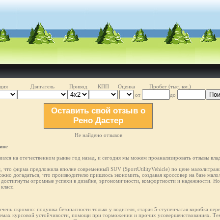
ция
Двигатель
Привод
КПП
Оценка
Пробег (тыс. км.)
Пои
от
до
Оставить свой отзыв о
Рено Дастер
Не найдено отзывов
ине
лся на отечественном рынке год назад, и сегодня мы можем проанализировать отзывы влад
м, что фирма предложила вполне современный SUV (SportUtilityVehicle) по цене малолитражн
ожно догадаться, что производителю пришлось экономить, создавая кроссовер на базе мал
остигнуты огромные успехи в дизайне, эргономичности, комфортности и надежности. Но 
класс.
чень скромно: подушка безопасности только у водителя, старая 5-ступенчатая коробка пер
темах курсовой устойчивости, помощи при торможении и прочих усовершенствованиях. Тем