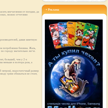
Реклама
асить впечатления от поездки, да
ионах, можно отчетливо
производителей, давая заметную
ом потреблении бензина. Жаль,
у по городу значительно легче.
нт, больший, чем у 2-х
ва меньше в полтора раза, а
50 литров), недостаточный размер
оводу грязи обижаться не стоит,