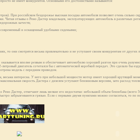
ак просто не имеет конкурентов. Основными его достоинствами называются:
етров). При российском бездорожье высокая посадка автомобиля позволяет очень сильно скр
ки. Читая отзывы о Рено Дастер владельцев, эксплуатирующих автомобиль в различных рег
недорожных качеств;
не современный и оснащенный удобными сиденьями;
ях, то они смотрятся весьма привлекательно и не уступают своим конкурентам от других 
, оказывается вполне резвым и обеспечивает автомобилю хороший разгон при очень разумн
2-литровый двигатель сочетался бы с автоматической коробкой передач. Это сделало бы езд
мотрена модель с передним приводом.
ам, весьма интересна. У него при небольшой мощности мотор имеет хороший крутящий моме
 максимальная скорость Дастерa с дизелем уступают бензиновым версиям, зато расход топли
 о Рено Дастер, отмечают лишь мелкие его недостатки: небольшой объем бензобака (всего 
 быстро забрызгиваются грязью. Если с первыми двумя пунктами можно согласиться, то по п