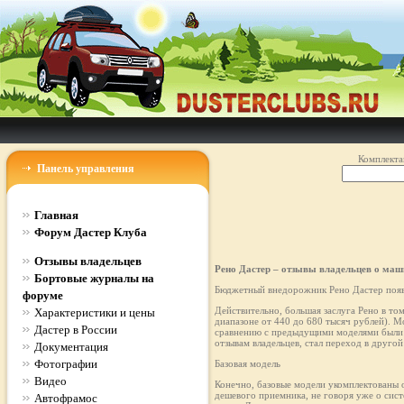
Комплекта
Панель управления
Главная
Форум Дастер Клуба
Отзывы владельцев
Рено Дастер – отзывы владельцев о маш
Бортовые журналы на
Бюджетный внедорожник Рено Дастер появи
форуме
Действительно, большая заслуга Рено в то
Характеристики и цены
диапазоне от 440 до 680 тысяч рублей). М
Дастер в России
сравнению с предыдущими моделями были д
отзывам владельцев, стал переход в другой 
Документация
Фотографии
Базовая модель
Видео
Конечно, базовые модели укомплектованы о
дешевого приемника, не говоря уже о сис
Автофрамос