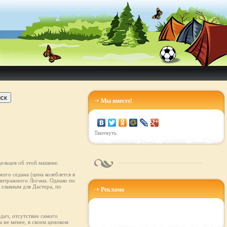
ск
Мы вместе!
Твитнуть
ельцев об этой машине.
ого седана (цена колеблется в
олитражного Логана. Однако по
главным для Дастера, по
Реклама
едач, отсутствие самого
 не менее, в своем ценовом