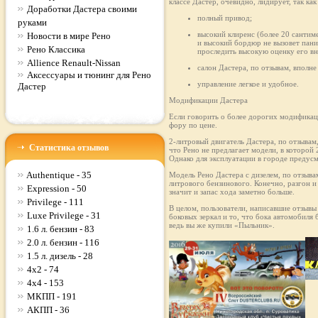
классе Дастер, очевидно, лидирует, так к
Доработки Дастера своими
полный привод;
руками
высокий клиренс (более 20 сантим
Новости в мире Рено
и высокий бордюр не вызовет пани
Рено Классика
проследить высокую оценку его в
Allience Renault-Nissan
салон Дастера, по отзывам, впол
Аксессуары и тюнинг для Рено
управление легкое и удобное.
Дастер
Модификации Дастера
Если говорить о более дорогих модификаци
фору по цене.
2-литровый двигатель Дастера, по отзывам
Статистика отзывов
что Рено не предлагает модели, в которой 
Однако для эксплуатации в городе предус
Authentique - 35
Модель Рено Дастера с дизелем, по отзыв
литрового бензинового. Конечно, разгон и
Expression - 50
значит и запас хода заметно больше.
Privilege - 111
В целом, пользователи, написавшие отзывы
Luxe Privilege - 31
боковых зеркал и то, что бока автомобиля
ведь вы же купили «Пыльник».
1.6 л. бензин - 83
2.0 л. бензин - 116
1.5 л. дизель - 28
4x2 - 74
4x4 - 153
МКПП - 191
АКПП - 36