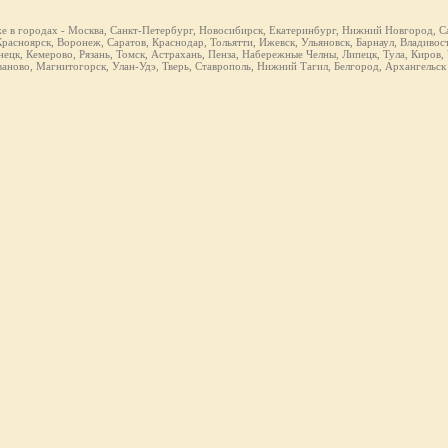
же в городах - Москва, Санкт-Петербург, Новосибирск, Екатеринбург, Нижний Новгород, Са
расноярск, Воронеж, Саратов, Краснодар, Тольятти, Ижевск, Ульяновск, Барнаул, Владивост
ецк, Кемерово, Рязань, Томск, Астрахань, Пенза, Набережные Челны, Липецк, Тула, Киров,
ваново, Магнитогорск, Улан-Удэ, Тверь, Ставрополь, Нижний Тагил, Белгород, Архангельск