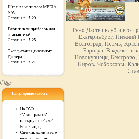
Штатная магнитола MEDIA
NAV
Сегодня в 15:29
Глюк панели приборов или
Рено Дастер клуб и его п
компьютера?
Екатеринбург, Нижний Н
Сегодня в 15:25
Волгоград, Пермь, Красн
Барнаул, Владивосток
Эксплуатация дизельного
Новокузнецк, Кемерово, 
Дастера
Сегодня в 15:21
Киров, Чебоксары, Кали
Став
Популярные новости
На ОАО
\"Автофрамос\"
празднуют юбилей
Рено Сандеро
Сальник коленчатого
вала со стороны