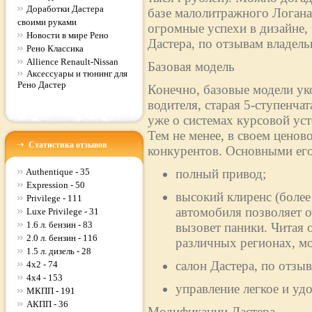
Доработки Дастера
базе малолитражного Логан
своими руками
огромные успехи в дизайне,
Новости в мире Рено
Дастера, по отзывам владельц
Рено Классика
Allience Renault-Nissan
Базовая модель
Аксессуары и тюнинг для
Рено Дастер
Конечно, базовые модели ук
водителя, старая 5-ступенча
уже о системах курсовой ус
Тем не менее, в своем ценово
Статистика отзывов
конкурентов. Основными его
Authentique - 35
полный привод;
Expression - 50
высокий клиренс (более
Privilege - 111
автомобиля позволяет о
Luxe Privilege - 31
1.6 л. бензин - 83
вызовет паники. Читая 
2.0 л. бензин - 116
различных регионах, м
1.5 л. дизель - 28
салон Дастера, по отз
4x2 - 74
4x4 - 153
управление легкое и уд
МКПП - 191
АКПП - 36
Модификации Дастера