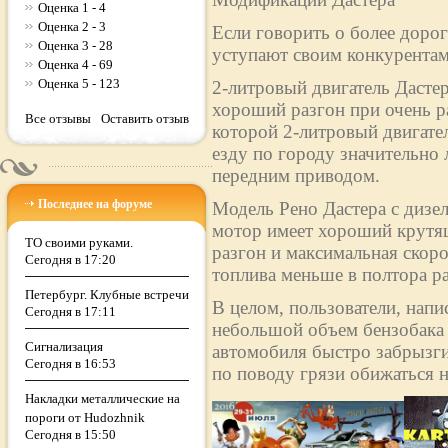
Оценка 1 - 4
Оценка 2 - 3
Если говорить о более дорог
Оценка 3 - 28
уступают своим конкурентам
Оценка 4 - 69
Оценка 5 - 123
2-литровый двигатель Дасте
хороший разгон при очень р
Все отзывы
Оставить отзыв
которой 2-литровый двигател
езду по городу значительно 
передним приводом.
Последнее на форуме
Модель Рено Дастера с дизе
мотор имеет хороший крутящ
ТО своими руками.
разгон и максимальная скоро
Сегодня в 17:20
топлива меньше в полтора раз
Петербург. Клубные встречи
В целом, пользователи, напи
Сегодня в 17:11
небольшой объем бензобака (
Сигнализация
автомобиля быстро забрызги
Сегодня в 16:53
по поводу грязи обижаться н
Накладки металлические на
пороги от Hudozhnik
Сегодня в 15:50