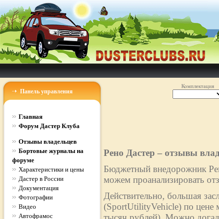
Комплектация
Панель управления
Главная
Форум Дастер Клуба
Отзывы владельцев
Бортовые журналы на
Рено Дастер – отзывы вла
форуме
Бюджетный внедорожник Рено
Характеристики и цены
можем проанализировать отз
Дастер в России
Документация
Действительно, большая зас
Фотографии
(SportUtilityVehicle) по цен
Видео
Автофрамос
тысяч рублей). Можно догад