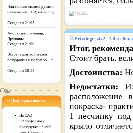
разгоняется, сил
Чип тюнинг своими руками,
отключение EGR, кислород
(4 из
5
)
...
Сегодня в 21:05
Амортизаторы &amp;
Privilege
, 4x2, 2.0 л. бе
Пружины
Сегодня в 21:00
Итог, рекоменд
Встреча для любителей
Стоит брать. если
бездорожья и не только..., п
...
Достоинства:
Но
Сегодня в 20:52
Недостатки:
И
расположение в
Популярные новости
покраска- практи
1 песчинку под
На ОАО
\"Автофрамос\"
крыло отличает
празднуют юбилей
Рено Сандеро