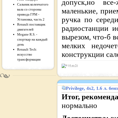
допуск,но все-
Сальник коленчатого
маленькие, при
вала со стороны
привода ГРМ -
ручка по серед
Установка, часть 2
Renault поставщик
радиостанции и
двигателей
Megane R.S. -
вырезом, что-б в
спорткар на каждый
мелких недочет
день
Renault Tech:
конструкции сал
искусство
трансформации
(4 из
5
)
Privilege
, 4x2, 1.6 л. б
Итог, рекоменд
нормально