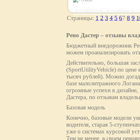
Страницы:
1
2
3
4
5
6
7
8
9
1
Рено Дастер – отзывы вла
Бюджетный внедорожник Рено
можем проанализировать отз
Действительно, большая зас
(SportUtilityVehicle) по цен
тысяч рублей). Можно догад
базе малолитражного Логан
огромные успехи в дизайне,
Дастера, по отзывам владельц
Базовая модель
Конечно, базовые модели ук
водителя, старая 5-ступенча
уже о системах курсовой ус
Тем не менее, в своем ценово