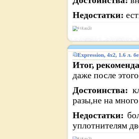
Достоинства:
в
Недостатки:
ест
(4 из
5
)
Expression
, 4x2, 1.6 л.
Итог, рекоменд
даже после это
Достоинства:
к
разы,не на много
Недостатки:
бо
уплотнителям дв
(4 из
5
)