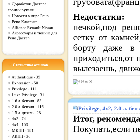
грубовата(франц
Доработки Дастера
своими руками
Недостатки:
Новости в мире Рено
Рено Классика
печкой,под реш
Allience Renault-Nissan
Аксессуары и тюнинг для
сетку от камней
Рено Дастер
борту даже в 
приходиться,от 
Статистика отзывов
вылезаешь, движ
Authentique - 35
(4 из
5
)
Expression - 50
Privilege - 111
Luxe Privilege - 31
1.6 л. бензин - 83
2.0 л. бензин - 116
Privilege
, 4x2, 2.0 л. бе
1.5 л. дизель - 28
Итог, рекоменд
4x2 - 74
4x4 - 153
Покупать,если н
МКПП - 191
АКПП - 36