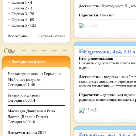
Оценка 1 - 4
Достоинства:
Проходимость 5+, ком
Оценка 2 - 3
Оценка 3 - 28
Недостатки:
Пока нет.
Оценка 4 - 69
Оценка 5 - 123
(5 из
5
)
Все отзывы
Оставить отзыв
Expression
, 4x4, 2.0
Итог, рекомендации:
Последнее на форуме
Покупать, с дилера трясти список п
недель.
Рюкзак для школы из Германии.
Достоинства:
- подвеска - ямы "гло
Мой опыт покупки.
езды, дисциплинирует и отрабатыва
Сегодня в 01:46
органов управления; - штатная маг
Бензин или дизель?
Недостатки:
- длинный ход педали 
радиатора, позволяющие попадать в
Сегодня в 00:14
(5 из
5
)
Масло для Двигателей Рено
Дастер (Renault Duster)
Сегодня в 00:10
Движемся на юга 2017