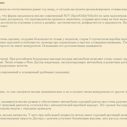
ине
лся на отечественном рынке год назад, и сегодня мы можем проанализировать отзывы влад
м, что фирма предложила вполне современный SUV (SportUtilityVehicle) по цене малолитражн
ожно догадаться, что производителю пришлось экономить, создавая кроссовер на базе мал
остигнуты огромные успехи в дизайне, эргономичности, комфортности и надежности. Но 
класс.
чень скромно: подушка безопасности только у водителя, старая 5-ступенчатая коробка пер
темах курсовой устойчивости, помощи при торможении и прочих усовершенствованиях. Тем
ак просто не имеет конкурентов. Основными его достоинствами называются:
етров). При российском бездорожье высокая посадка автомобиля позволяет очень сильно скр
ки. Читая отзывы о Рено Дастер владельцев, эксплуатирующих автомобиль в различных рег
недорожных качеств;
не современный и оснащенный удобными сиденьями;
ях, то они смотрятся весьма привлекательно и не уступают своим конкурентам от других 
, оказывается вполне резвым и обеспечивает автомобилю хороший разгон при очень разумн
2-литровый двигатель сочетался бы с автоматической коробкой передач. Это сделало бы езд
мотрена модель с передним приводом.
ам, весьма интересна. У него при небольшой мощности мотор имеет хороший крутящий моме
 максимальная скорость Дастерa с дизелем уступают бензиновым версиям, зато расход топли