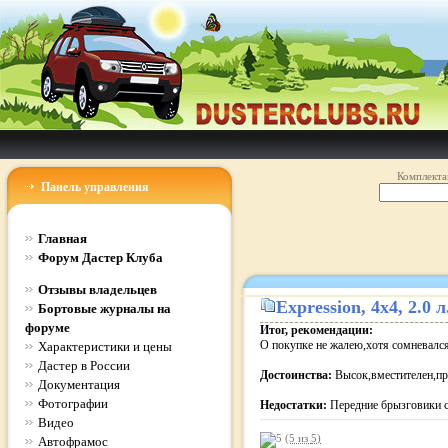
Комплекта
Панель управления
Главная
Форум Дастер Клуба
Отзывы владельцев
Expression
, 4x4, 2.0
Бортовые журналы на
форуме
Итог, рекомендации:
О покупке не жалею,хотя сомневался
Характеристики и цены
Дастер в России
Достоинства:
Высок,вместителен,пр
Документация
Фотографии
Недостатки:
Передние брызговики 
Видео
(5 из
5
)
Автофрамос