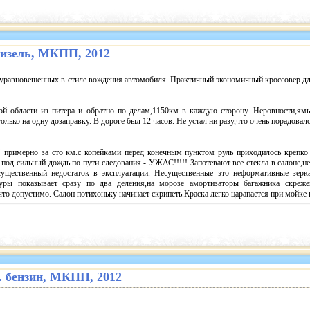
. дизель, МКПП, 2012
уравновешенных в стиле вождения автомобиля. Практичный экономичный кроссовер дл
ой области из питера и обратно по делам,1150км в каждую сторону. Неровности,ям
олько на одну дозаправку. В дороге был 12 часов. Не устал ни разу,что очень порадова
" примерно за сто км.с копейками перед конечным пунктом руль приходилось крепко 
ь под сильный дождь по пути следования - УЖАС!!!!! Запотевают все стекла в салоне,н
существенный недостаток в эксплуатации. Несущественные это неформативные зерка
туры показывает сразу по два деления,на морозе амортизаторы багажника скреже
что допустимо. Салон потихоньку начинает скрипеть.Краска легко царапается при мойке
 л. бензин, МКПП, 2012