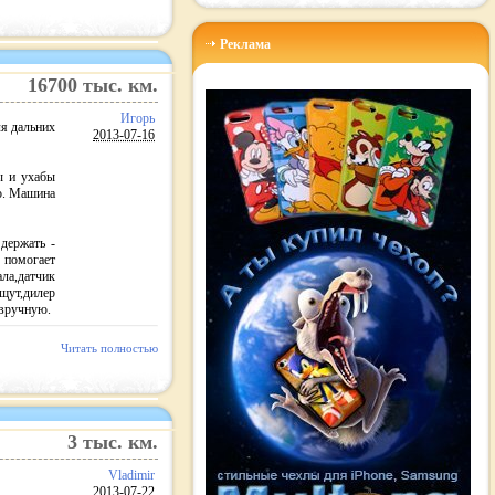
Реклама
16700
тыс. км.
Игорь
я дальних
2013-07-16
ы и ухабы
ло. Машина
держать -
е помогает
ла,датчик
щут,дилер
 вручную.
Читать полностью
3
тыс. км.
Vladimir
2013-07-22