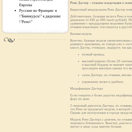
Рено Дастер – отзывы владельцев о маш
Европы
Бюджетный внедорожник Рено Дастер появи
Русские во Франции: в
\"Биянкурск\" к дядюшке
Действительно, большая заслуга Рено в то
диапазоне от 440 до 680 тысяч рублей). М
\"Рено\"
сравнению с предыдущими моделями были д
отзывам владельцев, стал переход в другой 
Базовая модель
Конечно, базовые модели укомплектованы о
дешевого приемника, не говоря уже о сис
классе Дастер, очевидно, лидирует, так к
полный привод;
высокий клиренс (более 20 сантим
и высокий бордюр не вызовет пани
проследить высокую оценку его в
салон Дастера, по отзывам, впол
управление легкое и удобное.
Модификации Дастера
Если говорить о более дорогих модификаци
фору по цене.
2-литровый двигатель Дастера, по отзывам
что Рено не предлагает модели, в которой 
Однако для эксплуатации в городе предус
Модель Рено Дастера с дизелем, по отзыв
литрового бензинового. Конечно, разгон и
значит и запас хода заметно больше.