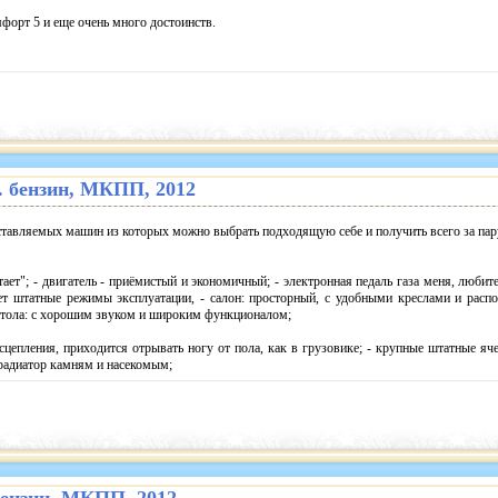
форт 5 и еще очень много достоинств.
 л. бензин, МКПП, 2012
оставляемых машин из которых можно выбрать подходящую себе и получить всего за пар
тает"; - двигатель - приёмистый и экономичный; - электронная педаль газа меня, любит
ет штатные режимы эксплуатации, - салон: просторный, с удобными креслами и расп
нитола: с хорошим звуком и широким функционалом;
сцепления, приходится отрывать ногу от пола, как в грузовике; - крупные штатные яч
 радиатор камням и насекомым;