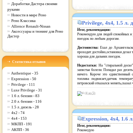
Доработки Дастера своими
руками
Новости в мире Рено
Рено Классика
Privilege
, 4x4, 1.5 л
Allience Renault-Nissan
Итог, рекомендации:
Аксессуары и тюнинг для Рено
Рекомендую для людей спокойных и 
Дастер
поездок по любым дорогам.
Достоинства:
Ехал до Архангельск
проходит достойно,остановки делал т
хороша для дальних поездок.
Статистика отзывов
Недостатки:
На "стиральной доске
запястья болели. Попадал раз десят
Authentique - 35
ничего. Короче это единственный 
Expression - 50
топлива подвисает,датчик темпера
петровский отказался менять,сказал 
Privilege - 111
Luxe Privilege - 31
(4 из
5
)
1.6 л. бензин - 83
2.0 л. бензин - 116
1.5 л. дизель - 28
4x2 - 74
Expression
, 4x4, 1.6
4x4 - 153
МКПП - 191
Итог, рекомендации:
АКПП - 36
Рекомедую