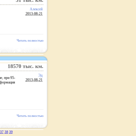
31
тыс. км.
Алексей
2013-08-21
Читать полностью
18570
тыс. км.
Эд
е, при 95-
2013-08-21
информация
Читать полностью
37
38
39