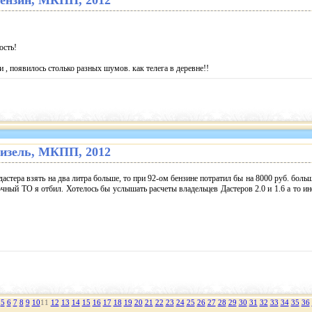
. бензин, МКПП, 2012
ость!
и , появилось столько разных шумов. как телега в деревне!!
. дизель, МКПП, 2012
астера взять на два литра больше, то при 92-ом бензине потратил бы на 8000 руб. больш
очный ТО я отбил. Хотелось бы услышать расчеты владельцев Дастеров 2.0 и 1.6 а то 
!
5
6
7
8
9
10
11
12
13
14
15
16
17
18
19
20
21
22
23
24
25
26
27
28
29
30
31
32
33
34
35
36