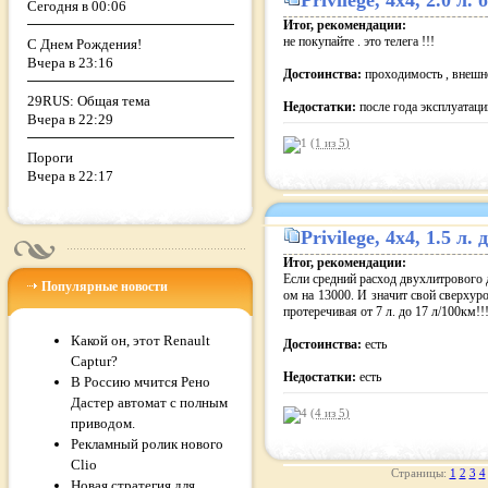
Privilege
, 4x4, 2.0 л
Сегодня в 00:06
Итог, рекомендации:
не покупайте . это телега !!!
С Днем Рождения!
Вчера в 23:16
Достоинства:
проходимость , внешн
29RUS: Общая тема
Недостатки:
после года эксплуатаци
Вчера в 22:29
(1 из
5
)
Пороги
Вчера в 22:17
Privilege
, 4x4, 1.5 л
Итог, рекомендации:
Если средний расход двухлитрового д
Популярные новости
ом на 13000. И значит свой сверхур
протеречивая от 7 л. до 17 л/100км!!
Какой он, этот Renault
Достоинства:
есть
Captur?
Недостатки:
есть
В Россию мчится Рено
Дастер автомат с полным
(4 из
5
)
приводом.
Рекламный ролик нового
Clio
Страницы:
1
2
3
4
Новая стратегия для