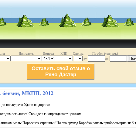
ция
Двигатель
Привод
КПП
Оценка
Пробег (тыс. км.)
Пои
от
до
Оставить свой отзыв о
Рено Дастер
 л. бензин, МКПП, 2012
 до последнего.Удачи на дорогах!
оходимость-класс!Свои деньги оправдывает целиком.
слишком малы.Поросенок страшный!Но это ерунда.Коробка,панель приборов-привык бы