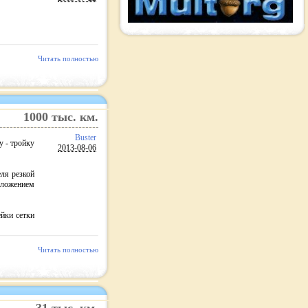
Читать полностью
1000
тыс. км.
Buster
у - тройку
2013-08-06
еля резкой
оложением
ейки сетки
Читать полностью