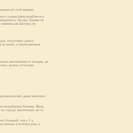
ельцев об этой машине.
ого седана (цена колеблется в
олитражного Логана. Однако по
главным для Дастера, по
едач, отсутствие самого
 не менее, в своем ценовом
асить впечатления от поездки, да
ионах, можно отчетливо
производителей, давая заметную
ом потреблении бензина. Жаль,
у по городу значительно легче.
нт, больший, чем у 2-х
ва меньше в полтора раза, а