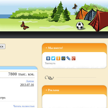
ск
Мы вместе!
Твитнуть
7800
тыс. км.
Антон
2013-07-16
Реклама
стро.
Читать полностью