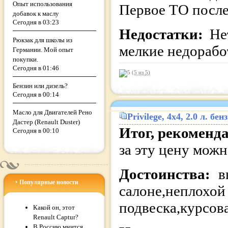
Опыт использования
Первое ТО после
добавок к маслу
Сегодня в 03:23
Недостатки:
Не
Рюкзак для школы из
мелкие недорабо
Германии. Мой опыт
покупки.
Сегодня в 01:46
(5 из
5
)
Бензин или дизель?
Сегодня в 00:14
Масло для Двигателей Рено
Privilege
, 4x4, 2.0 л. б
Дастер (Renault Duster)
Итог, рекоменд
Сегодня в 00:10
за эту цену можн
Достоинства:
в
Популярные новости
салоне,не
подвеска,курсов
Какой он, этот
Renault Captur?
В Россию мчится