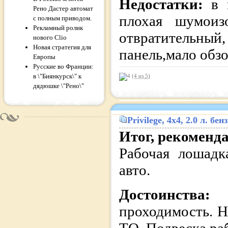
Недостатки:
в 
Рено Дастер автомат
плохая шумоиз
с полным приводом.
Рекламный ролик
отвратительный,
нового Clio
Новая стратегия для
панель,мало обзо
Европы
Русские во Франции:
в \"Биянкурск\" к
(4 из
5
)
дядюшке \"Рено\"
Privilege
, 4x4, 2.0 л. б
Итог, рекоменд
Рабочая лошадк
авто.
Достоинства:
проходимость. Н