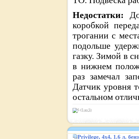
ТО. Подвеска ра
Недостатки:
Д
коробкой перед
трогании с мест
подольше удерж
газку. Зимой в 
в нижнем полож
раз замечал за
Датчик уровня т
остальном отличн
(5 из
5
)
Privilege
, 4x4, 1.6 л. б