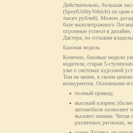
Действительно, большая зас
(SportUtilityVehicle) по цен
тысяч рублей). Можно догад
базе малолитражного Логан
огромные успехи в дизайне,
Дастера, по отзывам владельц
Базовая модель
Конечно, базовые модели ук
водителя, старая 5-ступенча
уже о системах курсовой ус
Тем не менее, в своем ценово
конкурентов. Основными его
полный привод;
высокий клиренс (более
автомобиля позволяет о
вызовет паники. Читая 
различных регионах, м
салон Дастера, по отз