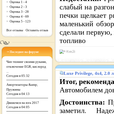
Оценка 1 - 4
слабый на разго
Оценка 2 - 3
Оценка 3 - 28
печки щелкает р
Оценка 4 - 69
Оценка 5 - 123
маленький обзор
сделали первую,
Все отзывы
Оставить отзыв
топливо
(4 из
5
)
Последнее на форуме
Чип тюнинг своими руками,
отключение EGR, кислород
...
Luxe Privilege
, 4x4, 2.0
Сегодня в 05:32
Итог, рекоменд
Амортизаторы &amp;
Автомобилем до
Пружины
Сегодня в 04:13
Достоинства:
П
Движемся на юга 2017
Сегодня в 04:05
заметил. Наде