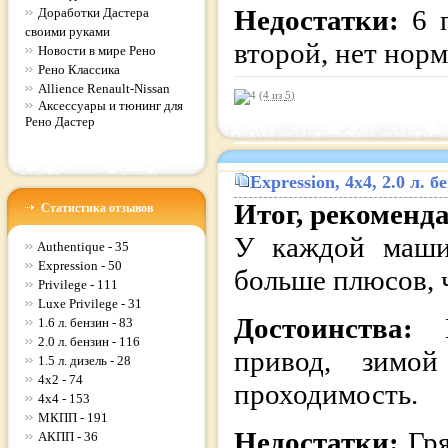
Недостатки:
6 
Доработки Дастера
своими руками
второй, нет нор
Новости в мире Рено
Рено Классика
Allience Renault-Nissan
(4 из
5
)
Аксессуары и тюнинг для
Рено Дастер
Expression
, 4x4, 2.0 л.
Итог, рекоменд
Статистика отзывов
У каждой машин
Authentique - 35
Expression - 50
больше плюсов, 
Privilege - 111
Luxe Privilege - 31
Достоинства:
1.6 л. бензин - 83
2.0 л. бензин - 116
привод, зимой
1.5 л. дизель - 28
4x2 - 74
проходимость.
4x4 - 153
МКПП - 191
Недостатки:
Гря
АКПП - 36