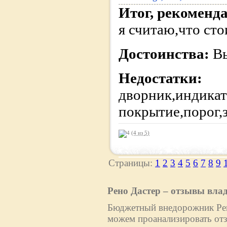
Итог, рекоменд
я считаю,что сто
Достоинства:
В
Недостатки:
дворник,индик
покрытие,порог,
(4 из
5
)
Страницы:
1
2
3
4
5
6
7
8
9
Рено Дастер – отзывы вла
Бюджетный внедорожник Рено
можем проанализировать отз