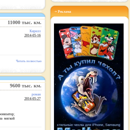
Реклама
11000
тыс. км.
Кирилл
2014-05-16
Читать полностью
9600
тыс. км.
роман
2014-05-27
онизатор;
ла мягкой