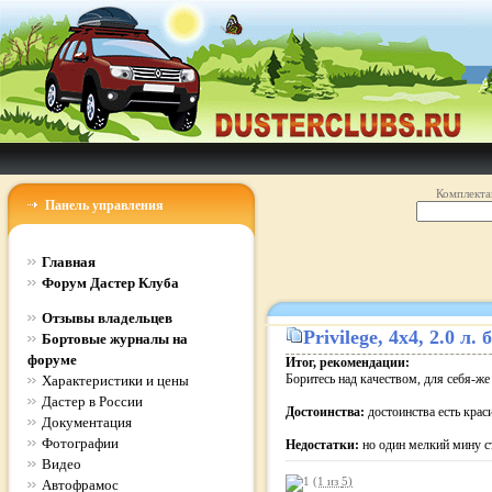
Комплекта
Панель управления
Главная
Форум Дастер Клуба
Отзывы владельцев
Privilege
, 4x4, 2.0 л
Бортовые журналы на
форуме
Итог, рекомендации:
Боритесь над качеством, для себя-же 
Характеристики и цены
Дастер в России
Достоинства:
достоинства есть крас
Документация
Фотографии
Недостатки:
но один мелкий мину с
Видео
(1 из
5
)
Автофрамос