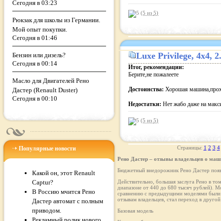
Сегодня в 03:23
(5 из
5
)
Рюкзак для школы из Германии.
Мой опыт покупки.
Сегодня в 01:46
Luxe Privilege
, 4x4, 
Бензин или дизель?
Сегодня в 00:14
Итог, рекомендации:
Берите,не пожалеете
Масло для Двигателей Рено
Достоинства:
Хорошая машина,прох
Дастер (Renault Duster)
Сегодня в 00:10
Недостатки:
Нет жабо даже на макс
(5 из
5
)
Страницы:
1
2
3
4
Популярные новости
Рено Дастер – отзывы владельцев о маш
Бюджетный внедорожник Рено Дастер появи
Какой он, этот Renault
Captur?
Действительно, большая заслуга Рено в то
диапазоне от 440 до 680 тысяч рублей). М
В Россию мчится Рено
сравнению с предыдущими моделями были д
отзывам владельцев, стал переход в другой 
Дастер автомат с полным
приводом.
Базовая модель
Рекламный ролик нового