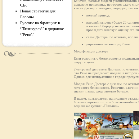
Конечно, базовые модели укомплектованы о
дешевого приемника, не говоря уже о сис
Clio
классе Дастер, очевидно, лидирует, так к
Новая стратегия для
полный привод;
Европы
Русские во Франции: в
высокий клиренс (более 20 сантим
и высокий бордюр не вызовет пани
\"Биянкурск\" к дядюшке
проследить высокую оценку его в
\"Рено\"
салон Дастера, по отзывам, впол
управление легкое и удобное.
Модификации Дастера
Если говорить о более дорогих модификаци
фору по цене.
2-литровый двигатель Дастера, по отзывам
что Рено не предлагает модели, в которой 
Однако для эксплуатации в городе предус
Модель Рено Дастера с дизелем, по отзыв
литрового бензинового. Конечно, разгон и
значит и запас хода заметно больше.
В целом, пользователи, написавшие отзывы
боковых зеркал и то, что бока автомобиля
ведь вы же купили «Пыльник».