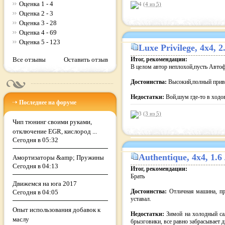
Оценка 1 - 4
(4 из
5
)
Оценка 2 - 3
Оценка 3 - 28
Оценка 4 - 69
Оценка 5 - 123
Luxe Privilege
, 4x4, 
Все отзывы
Оставить отзыв
Итог, рекомендации:
В целом автор неплохой,пусть Автофр
Достоинства:
Высокий,полный прив
Недостатки:
Вой,шум где-то в ходо
Последнее на форуме
(3 из
5
)
Чип тюнинг своими руками,
отключение EGR, кислород ...
Сегодня в 05:32
Authentique
, 4x4, 1.
Амортизаторы &amp; Пружины
Сегодня в 04:13
Итог, рекомендации:
Брать
Движемся на юга 2017
Достоинства:
Отличная машина, пр
Сегодня в 04:05
уставал.
Опыт использования добавок к
Недостатки:
Зимой на холодный са
маслу
брызговики, все равно забрасывает д