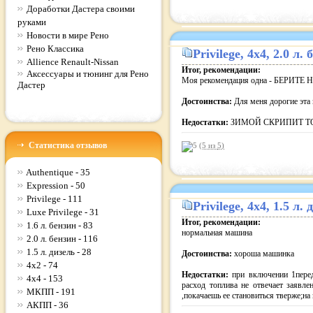
Доработки Дастера своими
руками
Новости в мире Рено
Рено Классика
Privilege
, 4x4, 2.0 л
Allience Renault-Nissan
Итог, рекомендации:
Аксессуары и тюнинг для Рено
Моя рекомендация одна - БЕРИТЕ
Дастер
Достоинства:
Для меня дорогие эта 
Недостатки:
ЗИМОЙ СКРИПИТ Т
Статистика отзывов
(5 из
5
)
Authentique - 35
Expression - 50
Privilege - 111
Privilege
, 4x4, 1.5 л
Luxe Privilege - 31
Итог, рекомендации:
1.6 л. бензин - 83
нормальная машина
2.0 л. бензин - 116
1.5 л. дизель - 28
Достоинства:
хороша машинка
4x2 - 74
Недостатки:
при включении 1перед
4x4 - 153
расход топлива не отвечает заявле
МКПП - 191
,покачаешь ее становиться тверже;н
АКПП - 36