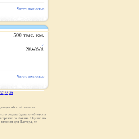
Читать полностью
500
тыс. км.
5
2014-06-01
Читать полностью
37
38
39
ельцев об этой машине.
ого седана (цена колеблется в
олитражного Логана. Однако по
главным для Дастера, по