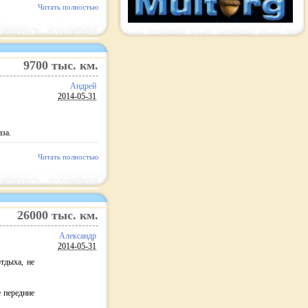
Читать полностью
9700
тыс. км.
Андрей
2014-05-31
за.
Читать полностью
26000
тыс. км.
Александр
2014-05-31
тдыха, не
 передние