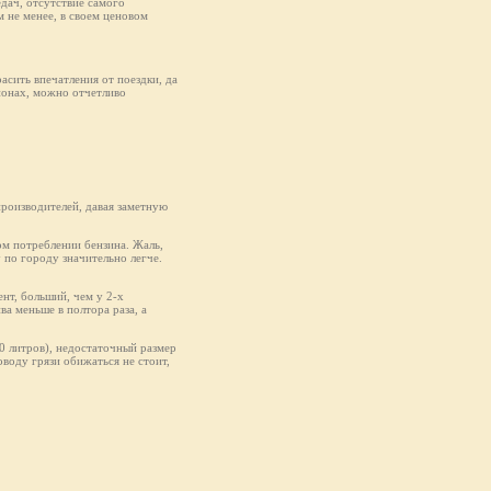
едач, отсутствие самого
 не менее, в своем ценовом
асить впечатления от поездки, да
ионах, можно отчетливо
производителей, давая заметную
ом потреблении бензина. Жаль,
у по городу значительно легче.
нт, больший, чем у 2-х
ва меньше в полтора раза, а
50 литров), недостаточный размер
оводу грязи обижаться не стоит,