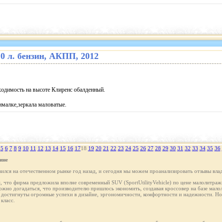
2.0 л. бензин, АКПП, 2012
одимость на высоте Клиренс обалденный.
ималке,зеркала маловатые.
5
6
7
8
9
10
11
12
13
14
15
16
17
18
19
20
21
22
23
24
25
26
27
28
29
30
31
32
33
34
35
36
ине
лся на отечественном рынке год назад, и сегодня мы можем проанализировать отзывы влад
м, что фирма предложила вполне современный SUV (SportUtilityVehicle) по цене малолитражн
ожно догадаться, что производителю пришлось экономить, создавая кроссовер на базе мал
остигнуты огромные успехи в дизайне, эргономичности, комфортности и надежности. Но 
класс.