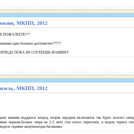
. бензин, МКПП, 2012
 НЕ ПОЖАЛЕЕТЕ!!!!
машина одно большое достоинство!!!!!!!
ОРПЕДА ПОКА НЕ СОГРЕЕШЬ МАШИНУ
. дизель, МКПП, 2012
ачи машина поддается вперед, вторая передача включается так будто полетел синхр
нным нормам,больше литра на 2-3; авто стал плохо тормозить, и педаль тормоз ста
а морозе скрипят амортизаторы багажника