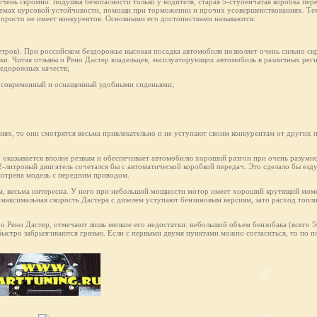
чень скромно: подушка безопасности только у водителя, старая 5-ступенчатая коробка пер
темах курсовой устойчивости, помощи при торможении и прочих усовершенствованиях. Тем
ак просто не имеет конкурентов. Основными его достоинствами называются:
етров). При российском бездорожье высокая посадка автомобиля позволяет очень сильно скр
ки. Читая отзывы о Рено Дастер владельцев, эксплуатирующих автомобиль в различных рег
недорожных качеств;
не современный и оснащенный удобными сиденьями;
ях, то они смотрятся весьма привлекательно и не уступают своим конкурентам от других 
, оказывается вполне резвым и обеспечивает автомобилю хороший разгон при очень разумн
2-литровый двигатель сочетался бы с автоматической коробкой передач. Это сделало бы езд
мотрена модель с передним приводом.
ам, весьма интересна. У него при небольшой мощности мотор имеет хороший крутящий моме
 максимальная скорость Дастерa с дизелем уступают бензиновым версиям, зато расход топли
 о Рено Дастер, отмечают лишь мелкие его недостатки: небольшой объем бензобака (всего 
 быстро забрызгиваются грязью. Если с первыми двумя пунктами можно согласиться, то по п