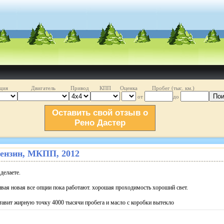
ция
Двигатель
Привод
КПП
Оценка
Пробег (тыс. км.)
Пои
от
до
Оставить свой отзыв о
Рено Дастер
. бензин, МКПП, 2012
делаете.
ивая новая все опции пока работают. хорошая проходимость хороший свет.
тавит жирную точку 4000 тысячи пробега и масло с коробки вытекло