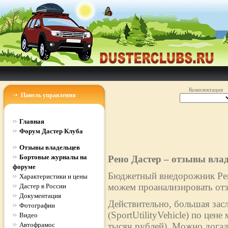
Комплектация
Панель управления
Главная
Форум Дастер Клуба
Отзывы владельцев
Бортовые журналы на
Рено Дастер – отзывы вла
форуме
Бюджетный внедорожник Рено
Характеристики и цены
можем проанализировать отз
Дастер в России
Документация
Действительно, большая зас
Фотографии
(SportUtilityVehicle) по цен
Видео
Автофрамос
тысяч рублей). Можно догад