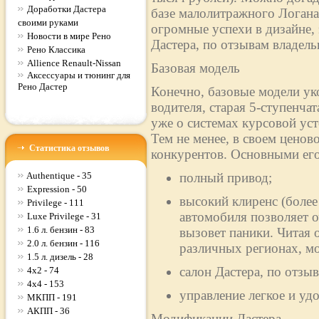
Доработки Дастера
базе малолитражного Логан
своими руками
огромные успехи в дизайне,
Новости в мире Рено
Дастера, по отзывам владельц
Рено Классика
Allience Renault-Nissan
Базовая модель
Аксессуары и тюнинг для
Рено Дастер
Конечно, базовые модели ук
водителя, старая 5-ступенча
уже о системах курсовой ус
Тем не менее, в своем ценово
Статистика отзывов
конкурентов. Основными его
Authentique - 35
полный привод;
Expression - 50
высокий клиренс (более
Privilege - 111
автомобиля позволяет о
Luxe Privilege - 31
1.6 л. бензин - 83
вызовет паники. Читая 
2.0 л. бензин - 116
различных регионах, м
1.5 л. дизель - 28
салон Дастера, по отз
4x2 - 74
4x4 - 153
управление легкое и уд
МКПП - 191
АКПП - 36
Модификации Дастера