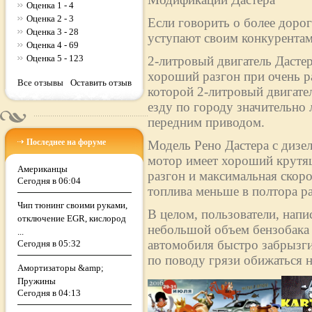
Оценка 1 - 4
Оценка 2 - 3
Если говорить о более дорог
Оценка 3 - 28
уступают своим конкурентам
Оценка 4 - 69
Оценка 5 - 123
2-литровый двигатель Дасте
хороший разгон при очень р
Все отзывы
Оставить отзыв
которой 2-литровый двигател
езду по городу значительно 
передним приводом.
Последнее на форуме
Модель Рено Дастера с дизе
мотор имеет хороший крутящ
Американцы
разгон и максимальная скоро
Сегодня в 06:04
топлива меньше в полтора раз
Чип тюнинг своими руками,
В целом, пользователи, напи
отключение EGR, кислород
небольшой объем бензобака (
...
автомобиля быстро забрызги
Сегодня в 05:32
по поводу грязи обижаться н
Амортизаторы &amp;
Пружины
Сегодня в 04:13