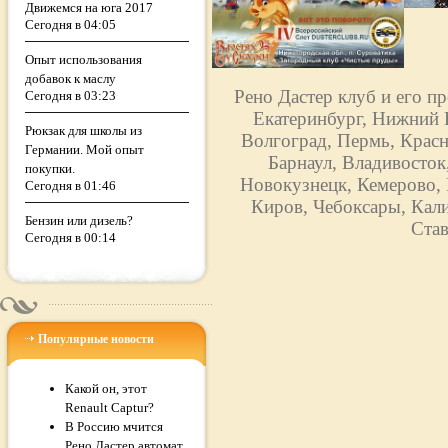
Движемся на юга 2017
Сегодня в 04:05
Опыт использования
добавок к маслу
Рено Дастер клуб и его п
Сегодня в 03:23
Екатеринбург, Нижний Н
Рюкзак для школы из
Волгоград, Пермь, Красн
Германии. Мой опыт
Барнаул, Владивосток
покупки.
Новокузнецк, Кемерово, 
Сегодня в 01:46
Киров, Чебоксары, Кали
Бензин или дизель?
Став
Сегодня в 00:14
Популярные новости
Какой он, этот
Renault Captur?
В Россию мчится
Рено Дастер автомат