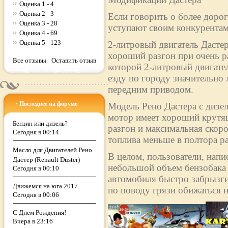
Оценка 1 - 4
Оценка 2 - 3
Если говорить о более дорог
Оценка 3 - 28
уступают своим конкурентам
Оценка 4 - 69
Оценка 5 - 123
2-литровый двигатель Дасте
хороший разгон при очень р
Все отзывы
Оставить отзыв
которой 2-литровый двигател
езду по городу значительно 
передним приводом.
Последнее на форуме
Модель Рено Дастера с дизе
мотор имеет хороший крутящ
Бензин или дизель?
разгон и максимальная скоро
Сегодня в 00:14
топлива меньше в полтора раз
Масло для Двигателей Рено
В целом, пользователи, напи
Дастер (Renault Duster)
небольшой объем бензобака (
Сегодня в 00:10
автомобиля быстро забрызги
Движемся на юга 2017
по поводу грязи обижаться н
Сегодня в 00:06
С Днем Рождения!
Вчера в 23:16