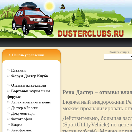
Комплектация
Панель управления
Главная
Форум Дастер Клуба
Отзывы владельцев
Бортовые журналы на
Рено Дастер – отзывы вла
форуме
Бюджетный внедорожник Рено
Характеристики и цены
можем проанализировать отз
Дастер в России
Документация
Действительно, большая зас
Фотографии
(SportUtilityVehicle) по цен
Видео
Автофрамос
тысяч рублей). Можно догад