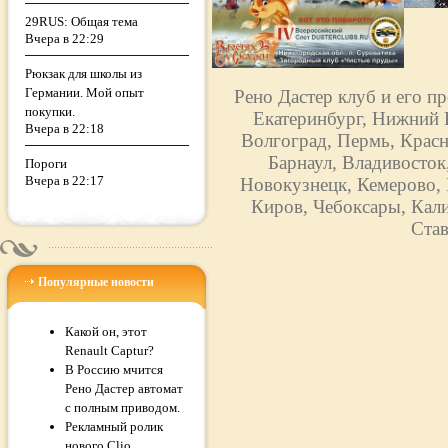
29RUS: Общая тема
Вчера в 22:29
Рюкзак для школы из
Германии. Мой опыт
Рено Дастер клуб и его п
покупки.
Екатеринбург, Нижний Н
Вчера в 22:18
Волгоград, Пермь, Красн
Барнаул, Владивосток
Пороги
Вчера в 22:17
Новокузнецк, Кемерово, 
Киров, Чебоксары, Кали
Став
Популярные новости
Какой он, этот
Renault Captur?
В Россию мчится
Рено Дастер автомат
с полным приводом.
Рекламный ролик
нового Clio