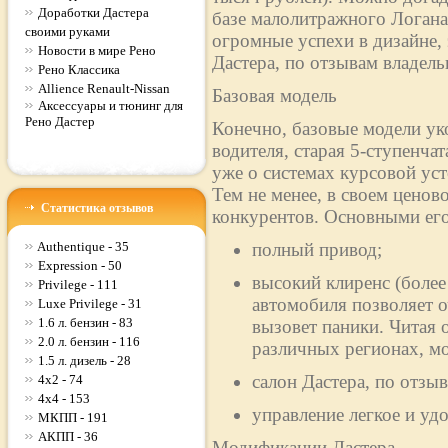
Доработки Дастера
базе малолитражного Логан
своими руками
огромные успехи в дизайне,
Новости в мире Рено
Дастера, по отзывам владельц
Рено Классика
Allience Renault-Nissan
Базовая модель
Аксессуары и тюнинг для
Рено Дастер
Конечно, базовые модели ук
водителя, старая 5-ступенча
уже о системах курсовой ус
Тем не менее, в своем ценово
Статистика отзывов
конкурентов. Основными его
Authentique - 35
полный привод;
Expression - 50
высокий клиренс (более
Privilege - 111
автомобиля позволяет о
Luxe Privilege - 31
1.6 л. бензин - 83
вызовет паники. Читая 
2.0 л. бензин - 116
различных регионах, м
1.5 л. дизель - 28
салон Дастера, по отз
4x2 - 74
4x4 - 153
управление легкое и уд
МКПП - 191
АКПП - 36
Модификации Дастера