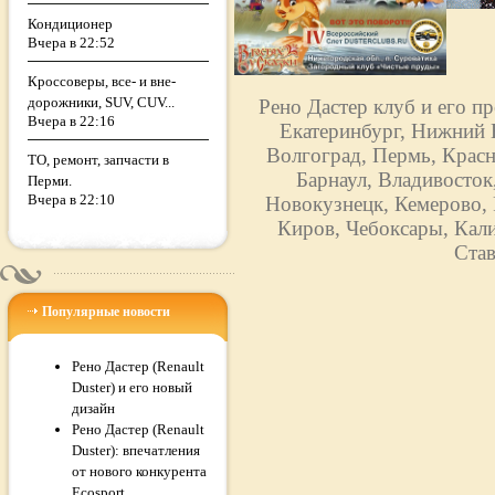
Кондиционер
Вчера в 22:52
Кроссоверы, все- и вне-
дорожники, SUV, CUV...
Рено Дастер клуб и его п
Вчера в 22:16
Екатеринбург, Нижний Н
Волгоград, Пермь, Красн
ТО, ремонт, запчасти в
Барнаул, Владивосток
Перми.
Вчера в 22:10
Новокузнецк, Кемерово, 
Киров, Чебоксары, Кали
Став
Популярные новости
Рено Дастер (Renault
Duster) и его новый
дизайн
Рено Дастер (Renault
Duster): впечатления
от нового конкурента
Ecosport