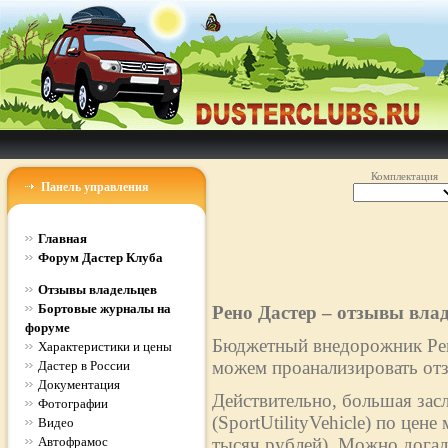
Комплектация
Панель управления
Главная
Форум Дастер Клуба
Отзывы владельцев
Бортовые журналы на
Рено Дастер – отзывы вла
форуме
Бюджетный внедорожник Рено
Характеристики и цены
можем проанализировать отз
Дастер в России
Документация
Действительно, большая зас
Фотографии
(SportUtilityVehicle) по цен
Видео
Автофрамос
тысяч рублей). Можно догад