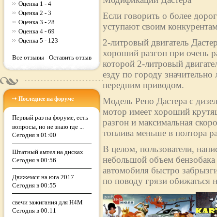
Оценка 1 - 4
Оценка 2 - 3
Если говорить о более дорог
Оценка 3 - 28
уступают своим конкурентам
Оценка 4 - 69
Оценка 5 - 123
2-литровый двигатель Дасте
хороший разгон при очень р
Все отзывы
Оставить отзыв
которой 2-литровый двигател
езду по городу значительно 
передним приводом.
Последнее на форуме
Модель Рено Дастера с дизе
мотор имеет хороший крутящ
Первый раз на форуме, есть
разгон и максимальная скоро
вопросы, но не знаю где ...
топлива меньше в полтора раз
Сегодня в 01:00
В целом, пользователи, напи
Штатный амтел на дисках
небольшой объем бензобака (
Сегодня в 00:56
автомобиля быстро забрызги
Движемся на юга 2017
по поводу грязи обижаться н
Сегодня в 00:55
свечи зажигания для H4M
Сегодня в 00:11