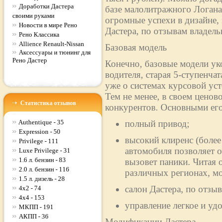
Доработки Дастера
базе малолитражного Логан
своими руками
огромные успехи в дизайне,
Новости в мире Рено
Дастера, по отзывам владельц
Рено Классика
Allience Renault-Nissan
Базовая модель
Аксессуары и тюнинг для
Рено Дастер
Конечно, базовые модели ук
водителя, старая 5-ступенча
уже о системах курсовой ус
Тем не менее, в своем ценово
Статистика отзывов
конкурентов. Основными его
Authentique - 35
полный привод;
Expression - 50
высокий клиренс (более
Privilege - 111
автомобиля позволяет о
Luxe Privilege - 31
1.6 л. бензин - 83
вызовет паники. Читая 
2.0 л. бензин - 116
различных регионах, м
1.5 л. дизель - 28
салон Дастера, по отз
4x2 - 74
4x4 - 153
управление легкое и уд
МКПП - 191
АКПП - 36
Модификации Дастера