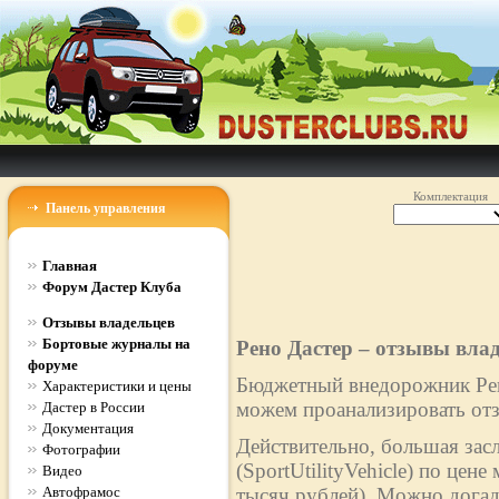
Комплектация
Панель управления
Главная
Форум Дастер Клуба
Отзывы владельцев
Бортовые журналы на
Рено Дастер – отзывы вла
форуме
Бюджетный внедорожник Рено
Характеристики и цены
можем проанализировать отз
Дастер в России
Документация
Действительно, большая зас
Фотографии
(SportUtilityVehicle) по цен
Видео
Автофрамос
тысяч рублей). Можно догад