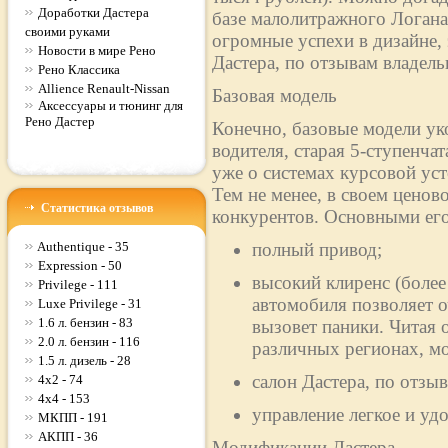
Доработки Дастера
базе малолитражного Логан
своими руками
огромные успехи в дизайне,
Новости в мире Рено
Дастера, по отзывам владельц
Рено Классика
Allience Renault-Nissan
Базовая модель
Аксессуары и тюнинг для
Рено Дастер
Конечно, базовые модели ук
водителя, старая 5-ступенча
уже о системах курсовой ус
Тем не менее, в своем ценово
Статистика отзывов
конкурентов. Основными его
Authentique - 35
полный привод;
Expression - 50
высокий клиренс (более
Privilege - 111
автомобиля позволяет о
Luxe Privilege - 31
1.6 л. бензин - 83
вызовет паники. Читая 
2.0 л. бензин - 116
различных регионах, м
1.5 л. дизель - 28
салон Дастера, по отз
4x2 - 74
4x4 - 153
управление легкое и уд
МКПП - 191
АКПП - 36
Модификации Дастера