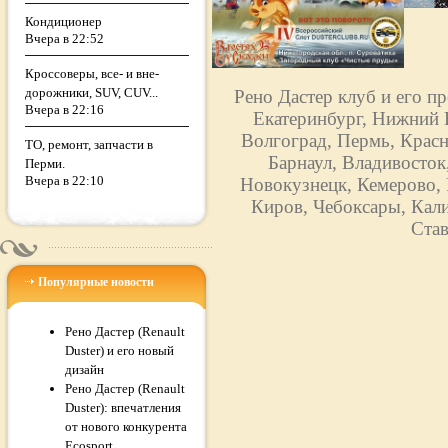
Кондиционер
Вчера в 22:52
Кроссоверы, все- и вне-
дорожники, SUV, CUV...
Рено Дастер клуб и его п
Вчера в 22:16
Екатеринбург, Нижний Н
Волгоград, Пермь, Красн
ТО, ремонт, запчасти в
Барнаул, Владивосток
Перми.
Вчера в 22:10
Новокузнецк, Кемерово, 
Киров, Чебоксары, Кали
Став
Популярные новости
Рено Дастер (Renault
Duster) и его новый
дизайн
Рено Дастер (Renault
Duster): впечатления
от нового конкурента
Ecosport