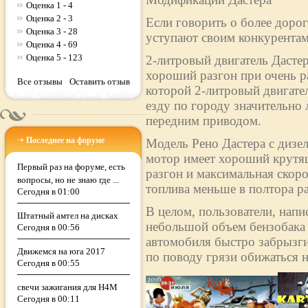
Оценка 1 - 4
Оценка 2 - 3
Если говорить о более дорог
Оценка 3 - 28
уступают своим конкурентам
Оценка 4 - 69
Оценка 5 - 123
2-литровый двигатель Дасте
хороший разгон при очень р
Все отзывы
Оставить отзыв
которой 2-литровый двигател
езду по городу значительно 
передним приводом.
Последнее на форуме
Модель Рено Дастера с дизе
мотор имеет хороший крутящ
Первый раз на форуме, есть
разгон и максимальная скоро
вопросы, но не знаю где ...
топлива меньше в полтора раз
Сегодня в 01:00
В целом, пользователи, напи
Штатный амтел на дисках
небольшой объем бензобака (
Сегодня в 00:56
автомобиля быстро забрызги
Движемся на юга 2017
по поводу грязи обижаться н
Сегодня в 00:55
свечи зажигания для H4M
Сегодня в 00:11