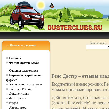
Комплектация
Панель управления
Главная
Форум Дастер Клуба
Отзывы владельцев
Бортовые журналы на
Рено Дастер – отзывы вла
форуме
Бюджетный внедорожник Рено
Характеристики и цены
можем проанализировать отз
Дастер в России
Документация
Действительно, большая зас
Фотографии
(SportUtilityVehicle) по цен
Видео
Автофрамос
тысяч рублей). Можно догад