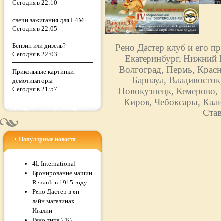
Сегодня в 22:10
свечи зажигания для H4M
Сегодня в 22:05
Бензин или дизель?
Рено Дастер клуб и его п
Сегодня в 22:03
Екатеринбург, Нижний Н
Волгоград, Пермь, Красн
Прикольные картинки,
Барнаул, Владивосток
демотиваторы
Сегодня в 21:57
Новокузнецк, Кемерово, 
Киров, Чебоксары, Кали
Став
Популярные новости
4L International
Бронирование машин
Renault в 1915 году
Рено Дастер в он-
лайн магазинах
Италии
Рено типа \"К\",