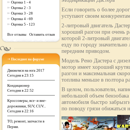
Оценка 1 - 4
Оценка 2 - 3
Если говорить о более дорог
Оценка 3 - 28
уступают своим конкурентам
Оценка 4 - 69
Оценка 5 - 123
2-литровый двигатель Дасте
хороший разгон при очень р
Все отзывы
Оставить отзыв
которой 2-литровый двигател
езду по городу значительно 
передним приводом.
Последнее на форуме
Модель Рено Дастера с дизе
мотор имеет хороший крутящ
Движемся на юга 2017
разгон и максимальная скоро
Сегодня в 23:15
топлива меньше в полтора раз
Кондиционер
В целом, пользователи, напи
Сегодня в 22:52
небольшой объем бензобака (
Кроссоверы, все- и вне-
автомобиля быстро забрызги
дорожники, SUV, CUV...
по поводу грязи обижаться н
Сегодня в 22:16
ТО, ремонт, запчасти в
Перми.