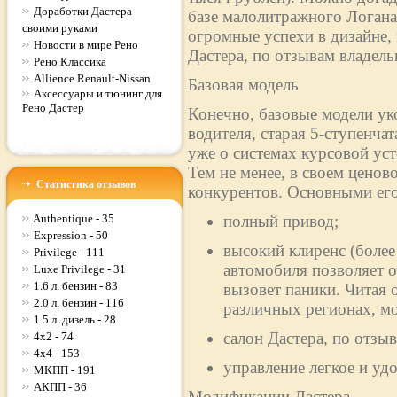
Доработки Дастера
базе малолитражного Логан
своими руками
огромные успехи в дизайне,
Новости в мире Рено
Дастера, по отзывам владельц
Рено Классика
Allience Renault-Nissan
Базовая модель
Аксессуары и тюнинг для
Рено Дастер
Конечно, базовые модели ук
водителя, старая 5-ступенча
уже о системах курсовой ус
Тем не менее, в своем ценово
Статистика отзывов
конкурентов. Основными его
Authentique - 35
полный привод;
Expression - 50
высокий клиренс (более
Privilege - 111
автомобиля позволяет о
Luxe Privilege - 31
1.6 л. бензин - 83
вызовет паники. Читая 
2.0 л. бензин - 116
различных регионах, м
1.5 л. дизель - 28
салон Дастера, по отз
4x2 - 74
4x4 - 153
управление легкое и уд
МКПП - 191
АКПП - 36
Модификации Дастера