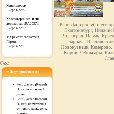
Кондиционер
Вчера в 22:52
Кроссоверы, все- и вне-
дорожники, SUV, CUV...
Рено Дастер клуб и его п
Вчера в 22:16
Екатеринбург, Нижний Н
Волгоград, Пермь, Красн
ТО, ремонт, запчасти в
Барнаул, Владивосток
Перми.
Вчера в 22:10
Новокузнецк, Кемерово, 
Киров, Чебоксары, Кали
Став
Популярные новости
Рено Дастер (Renault
Duster) и его новый
дизайн
Рено Дастер (Renault
Duster): впечатления
от нового конкурента
Ecosport