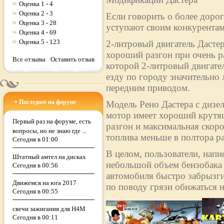
Оценка 1 - 4
Оценка 2 - 3
Если говорить о более дорог
Оценка 3 - 28
уступают своим конкурентам
Оценка 4 - 69
Оценка 5 - 123
2-литровый двигатель Дасте
хороший разгон при очень р
Все отзывы
Оставить отзыв
которой 2-литровый двигател
езду по городу значительно 
передним приводом.
Последнее на форуме
Модель Рено Дастера с дизе
мотор имеет хороший крутящ
Первый раз на форуме, есть
разгон и максимальная скоро
вопросы, но не знаю где ...
топлива меньше в полтора раз
Сегодня в 01:00
В целом, пользователи, напи
Штатный амтел на дисках
небольшой объем бензобака (
Сегодня в 00:56
автомобиля быстро забрызги
Движемся на юга 2017
по поводу грязи обижаться н
Сегодня в 00:55
свечи зажигания для H4M
Сегодня в 00:11