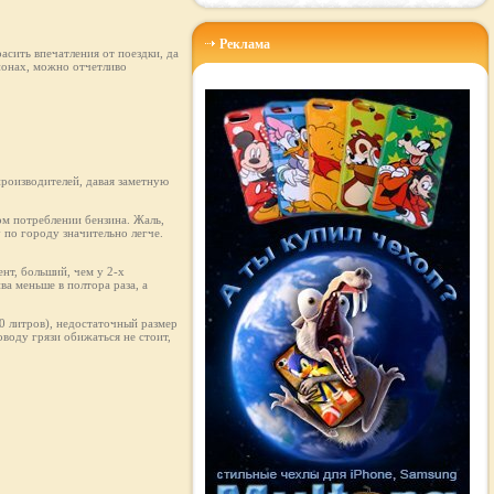
Реклама
асить впечатления от поездки, да
ионах, можно отчетливо
производителей, давая заметную
ом потреблении бензина. Жаль,
у по городу значительно легче.
нт, больший, чем у 2-х
ва меньше в полтора раза, а
50 литров), недостаточный размер
оводу грязи обижаться не стоит,