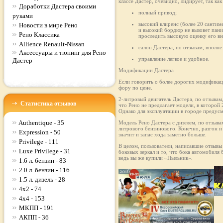
классе Дастер, очевидно, лидирует, так к
Доработки Дастера своими
полный привод;
руками
высокий клиренс (более 20 сантим
Новости в мире Рено
и высокий бордюр не вызовет пани
Рено Классика
проследить высокую оценку его в
Allience Renault-Nissan
салон Дастера, по отзывам, впол
Аксессуары и тюнинг для Рено
управление легкое и удобное.
Дастер
Модификации Дастера
Если говорить о более дорогих модификаци
фору по цене.
2-литровый двигатель Дастера, по отзывам
Статистика отзывов
что Рено не предлагает модели, в которой 
Однако для эксплуатации в городе предус
Authentique - 35
Модель Рено Дастера с дизелем, по отзыв
литрового бензинового. Конечно, разгон и
Expression - 50
значит и запас хода заметно больше.
Privilege - 111
В целом, пользователи, написавшие отзывы
Luxe Privilege - 31
боковых зеркал и то, что бока автомобиля
ведь вы же купили «Пыльник».
1.6 л. бензин - 83
2.0 л. бензин - 116
1.5 л. дизель - 28
4x2 - 74
4x4 - 153
МКПП - 191
АКПП - 36