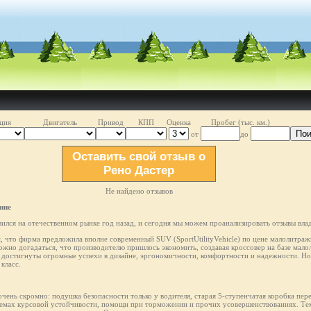
ция
Двигатель
Привод
КПП
Оценка
Пробег (тыс. км.)
Пои
от
до
Оставить свой отзыв о
Рено Дастер
Не найдено отзывов
ине
лся на отечественном рынке год назад, и сегодня мы можем проанализировать отзывы влад
м, что фирма предложила вполне современный SUV (SportUtilityVehicle) по цене малолитражн
ожно догадаться, что производителю пришлось экономить, создавая кроссовер на базе мал
остигнуты огромные успехи в дизайне, эргономичности, комфортности и надежности. Но 
класс.
чень скромно: подушка безопасности только у водителя, старая 5-ступенчатая коробка пер
темах курсовой устойчивости, помощи при торможении и прочих усовершенствованиях. Тем