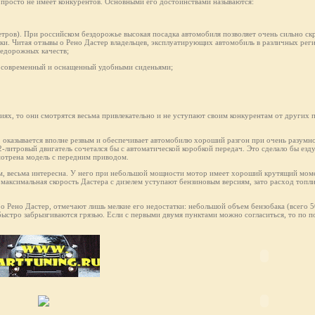
ак просто не имеет конкурентов. Основными его достоинствами называются:
етров). При российском бездорожье высокая посадка автомобиля позволяет очень сильно скр
ки. Читая отзывы о Рено Дастер владельцев, эксплуатирующих автомобиль в различных рег
недорожных качеств;
не современный и оснащенный удобными сиденьями;
ях, то они смотрятся весьма привлекательно и не уступают своим конкурентам от других 
, оказывается вполне резвым и обеспечивает автомобилю хороший разгон при очень разумн
2-литровый двигатель сочетался бы с автоматической коробкой передач. Это сделало бы езд
мотрена модель с передним приводом.
ам, весьма интересна. У него при небольшой мощности мотор имеет хороший крутящий моме
 максимальная скорость Дастерa с дизелем уступают бензиновым версиям, зато расход топли
 о Рено Дастер, отмечают лишь мелкие его недостатки: небольшой объем бензобака (всего 
 быстро забрызгиваются грязью. Если с первыми двумя пунктами можно согласиться, то по п