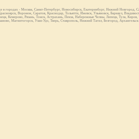
же в городах - Москва, Санкт-Петербург, Новосибирск, Екатеринбург, Нижний Новгород, Са
расноярск, Воронеж, Саратов, Краснодар, Тольятти, Ижевск, Ульяновск, Барнаул, Владивост
ецк, Кемерово, Рязань, Томск, Астрахань, Пенза, Набережные Челны, Липецк, Тула, Киров,
ваново, Магнитогорск, Улан-Удэ, Тверь, Ставрополь, Нижний Тагил, Белгород, Архангельск