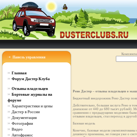
Комплекта
Панель управления
Главная
Форум Дастер Клуба
Отзывы владельцев
Рено Дастер – отзывы владельцев о маш
Бортовые журналы на
Бюджетный внедорожник Рено Дастер появи
форуме
Действительно, большая заслуга Рено в то
Характеристики и цены
диапазоне от 440 до 680 тысяч рублей). М
Дастер в России
сравнению с предыдущими моделями были д
отзывам владельцев, стал переход в другой 
Документация
Фотографии
Базовая модель
Видео
Конечно, базовые модели укомплектованы о
дешевого приемника, не говоря уже о сис
Автофрамос