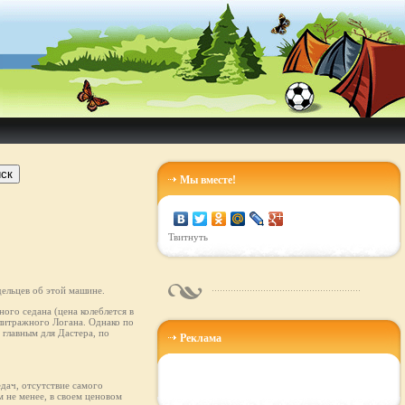
ск
Мы вместе!
Твитнуть
ельцев об этой машине.
ого седана (цена колеблется в
олитражного Логана. Однако по
главным для Дастера, по
Реклама
едач, отсутствие самого
 не менее, в своем ценовом