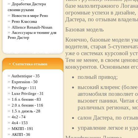
Доработки Дастера
базе малолитражного Логан
своими руками
огромные успехи в дизайне,
Новости в мире Рено
Дастера, по отзывам владельц
Рено Классика
Allience Renault-Nissan
Базовая модель
Аксессуары и тюнинг для
Рено Дастер
Конечно, базовые модели ук
водителя, старая 5-ступенча
уже о системах курсовой ус
Тем не менее, в своем ценово
Статистика отзывов
конкурентов. Основными его
Authentique - 35
полный привод;
Expression - 50
высокий клиренс (более
Privilege - 111
автомобиля позволяет о
Luxe Privilege - 31
1.6 л. бензин - 83
вызовет паники. Читая 
2.0 л. бензин - 116
различных регионах, м
1.5 л. дизель - 28
салон Дастера, по отз
4x2 - 74
4x4 - 153
управление легкое и уд
МКПП - 191
АКПП - 36
Модификации Дастера