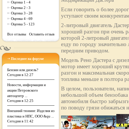
Оценка 1 - 4
Оценка 2 - 3
Если говорить о более дорог
Оценка 3 - 28
уступают своим конкурентам
Оценка 4 - 69
Оценка 5 - 123
2-литровый двигатель Дасте
хороший разгон при очень р
Все отзывы
Оставить отзыв
которой 2-литровый двигател
езду по городу значительно 
передним приводом.
Последнее на форуме
Модель Рено Дастера с дизе
мотор имеет хороший крутящ
Бензин или дизель?
разгон и максимальная скоро
Сегодня в 12:27
топлива меньше в полтора раз
Новости, информация и
В целом, пользователи, напи
акции Петровского
небольшой объем бензобака (
автоцентр ...
автомобиля быстро забрызги
Сегодня в 12:25
по поводу грязи обижаться н
Внешний тюнинг. Изделия из
пластика и НПС, ООО &qu ...
Сегодня в 11:42