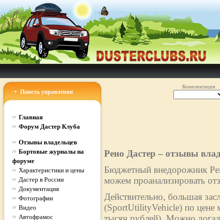
Комплектация
Панель управления
Главная
Форум Дастер Клуба
Отзывы владельцев
Бортовые журналы на
Рено Дастер – отзывы вла
форуме
Бюджетный внедорожник Рено
Характеристики и цены
можем проанализировать отз
Дастер в России
Документация
Действительно, большая зас
Фотографии
(SportUtilityVehicle) по цен
Видео
Автофрамос
тысяч рублей). Можно догад