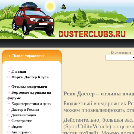
Комплектация
Панель управления
Главная
Форум Дастер Клуба
Отзывы владельцев
Бортовые журналы на
Рено Дастер – отзывы вла
форуме
Бюджетный внедорожник Рено
Характеристики и цены
можем проанализировать отз
Дастер в России
Документация
Действительно, большая зас
Фотографии
(SportUtilityVehicle) по цен
Видео
Автофрамос
тысяч рублей). Можно догад