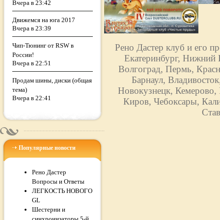
Вчера в 23:42
Движемся на юга 2017
Вчера в 23:39
Чип-Тюнинг от RSW в
Рено Дастер клуб и его п
России!
Екатеринбург, Нижний Н
Вчера в 22:51
Волгоград, Пермь, Красн
Барнаул, Владивосток
Продам шины, диски (общая
Новокузнецк, Кемерово, 
тема)
Вчера в 22:41
Киров, Чебоксары, Кали
Став
Популярные новости
Рено Дастер
Вопросы и Ответы
ЛЕГКОСТЬ НОВОГО
GL
Шестерни и
синхронизаторы 5-й