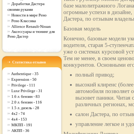
Доработки Дастера
базе малолитражного Логан
своими руками
огромные успехи в дизайне,
Новости в мире Рено
Дастера, по отзывам владельц
Рено Классика
Allience Renault-Nissan
Базовая модель
Аксессуары и тюнинг для
Рено Дастер
Конечно, базовые модели ук
водителя, старая 5-ступенча
уже о системах курсовой ус
Тем не менее, в своем ценово
Статистика отзывов
конкурентов. Основными его
Authentique - 35
полный привод;
Expression - 50
высокий клиренс (более
Privilege - 111
автомобиля позволяет о
Luxe Privilege - 31
1.6 л. бензин - 83
вызовет паники. Читая 
2.0 л. бензин - 116
различных регионах, м
1.5 л. дизель - 28
салон Дастера, по отз
4x2 - 74
4x4 - 153
управление легкое и уд
МКПП - 191
АКПП - 36
Модификации Дастера