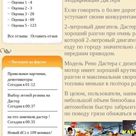
Оценка 1 - 4
Оценка 2 - 3
Если говорить о более дорог
Оценка 3 - 28
уступают своим конкурентам
Оценка 4 - 69
Оценка 5 - 123
2-литровый двигатель Дасте
хороший разгон при очень р
Все отзывы
Оставить отзыв
которой 2-литровый двигател
езду по городу значительно 
передним приводом.
Последнее на форуме
Модель Рено Дастера с дизе
мотор имеет хороший крутящ
Прикольные картинки,
разгон и максимальная скоро
демотиваторы
топлива меньше в полтора раз
Сегодня в 01:12
В целом, пользователи, напи
Выбор летней резины на
небольшой объем бензобака (
Дастер
автомобиля быстро забрызги
Сегодня в 00:37
по поводу грязи обижаться н
на что заменили дастер !
Сегодня в 00:35
Новый dCi о 109 коняках!