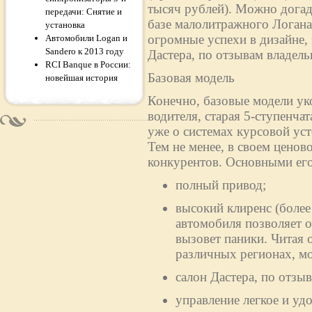
тысяч рублей). Можно догад
передачи: Снятие и
базе малолитражного Логан
установка
огромные успехи в дизайне,
Автомобили Logan и
Sandero к 2013 году
Дастера, по отзывам владельц
RCI Banque в России:
Базовая модель
новейшая история
Конечно, базовые модели ук
водителя, старая 5-ступенча
уже о системах курсовой ус
Тем не менее, в своем ценово
конкурентов. Основными его
полный привод;
высокий клиренс (более
автомобиля позволяет о
вызовет паники. Читая 
различных регионах, м
салон Дастера, по отз
управление легкое и уд