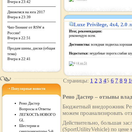
Вчера в 23:42
Движемся на юга 2017
Вчера в 23:39
Luxe Privilege
, 4x4, 2.0
Чип-Тюнинг от RSW в
Итог, рекомендации:
России!
рекомендую всем.
Вчера в 22:51
Достоинства:
всеядная подвеска.хорошая
Продам шины, диски (общая
Недостатки:
неудобные пороги.слабая шу
тема)
Вчера в 22:41
(4 из
5
)
Страницы:
1
2
3
4
5
6
7
8
9
1
Популярные новости
Рено Дастер – отзывы вла
Рено Дастер
Бюджетный внедорожник Рено
Вопросы и Ответы
можем проанализировать отз
ЛЕГКОСТЬ НОВОГО
GL
Действительно, большая зас
Шестерни и
(SportUtilityVehicle) по цен
синхронизаторы 5-й