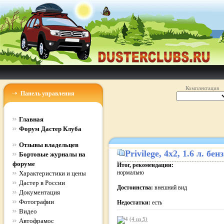
Комплектация
Панель управления
Главная
Форум Дастер Клуба
Отзывы владельцев
Privilege
, 4x2, 1.6 л. б
Бортовые журналы на
форуме
Итог, рекомендации:
нормально
Характеристики и цены
Дастер в России
Достоинства:
внешний вид
Документация
Фотографии
Недостатки:
есть
Видео
(4 из
5
)
Автофрамос