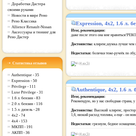
Доработки Дастера
своими руками
Новости в мире Рено
Рено Классика
Expression
, 4x2, 1.6 л.
Allience Renault-Nissan
Итог, рекомендации:
Аксессуары и тюнинг для
даже после этого она мне нравиться!
Рено Дастер
Достоинства:
клиренс,шумка лучше чем в
Недостатки:
болячки теже-ручеёк по лбу
Статистика отзывов
(4 из
5
)
Authentique - 35
Expression - 50
Privilege - 111
Authentique
, 4x2, 1.6 л
Luxe Privilege - 31
Итог, рекомендации:
1.6 л. бензин - 83
Рекомендую, но у нас свободная страна, у 
2.0 л. бензин - 116
1.5 л. дизель - 28
Достоинства:
Высокий клиренс, простор
1,6, низкий расход топлива, а еще - он но
4x2 - 74
4x4 - 153
Недостатки:
грязнуля, бедное оснащение,
МКПП - 191
АКПП - 36
(4 из
5
)