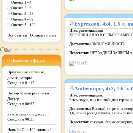
Оценка 1 - 4
Оценка 2 - 3
Оценка 3 - 28
Оценка 4 - 69
Expression
, 4x4, 1.5 л.
Оценка 5 - 123
Итог, рекомендации:
Все отзывы
Оставить отзыв
ХОРОШИЙ АВТО В СЕЛЬСКОЙ МЕС
Достоинства:
ЭКОНОМИЧНОСТЬ.
Недостатки:
НЕТ ЗАДНЕЙ ЗАЩИТЫ А
Последнее на форуме
(4 из
5
)
Прикольные картинки,
демотиваторы
Сегодня в 01:12
Authentique
, 4x2, 1.6 л
Выбор летней резины на
Итог, рекомендации:
Дастер
Рекомендую, но у нас свободная страна, у 
Сегодня в 00:37
Достоинства:
Высокий клиренс, простор
1,6, низкий расход топлива, а еще - он но
на что заменили дастер !
Сегодня в 00:35
Недостатки:
грязнуля, бедное оснащение,
Новый dCi о 109 коняках!
(4 из
5
)