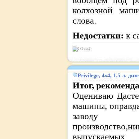
вообщем под ро
колхозной маш
слова.
Недостатки:
к с
(5 из
5
)
Privilege
, 4x4, 1.5 л. д
Итог, рекоменд
Оцениваю Дасте
машины, оправд
заводу из
производство,
выпускаемых