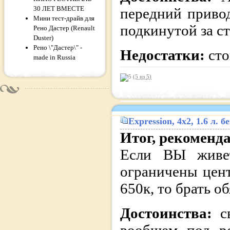
30 ЛЕТ ВМЕСТЕ
передний привод
Мини тест-драйв для
подкинутой за с
Рено Дастер (Renault
Duster)
Рено \"Дастер\" -
Недостатки:
сто
made in Russia
(5 из
5
)
Expression
, 4x2, 1.6 л.
Итог, рекоменд
Если ВЫ живе
ограничены цент
650к, то брать об
Достоинства:
с