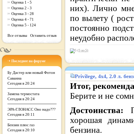
Оценка 1 - 5
них). Лично мне
Оценка 2 - 3
Оценка 3 - 28
по вылету ( рос
Оценка 4 - 71
Оценка 5 - 124
постоянно подст
неудобно распол
Все отзывы
Оставить отзыв
(5 из
5
)
Последнее на форуме
Бу Дастер или новый Фотон
Privilege
, 4x4, 2.0 л. б
Саванна
Сегодня в 20:24
Итог, рекоменд
Берите и не сомн
Замена термостата
Сегодня в 20:24
Достоинства:
ЭРА-ГЛОНАСС Оно надо???
Сегодня в 20:11
хорошая динами
Бензин плюс газ
бензина.
Сегодня в 20:10