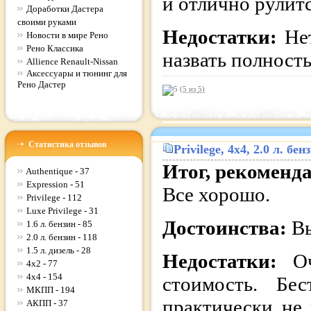
и отлично рулит
Доработки Дастера
своими руками
Недостатки:
Не
Новости в мире Рено
Рено Классика
назвать полност
Allience Renault-Nissan
Аксессуары и тюнинг для
Рено Дастер
(5 из
5
)
Статистика отзывов
Privilege
, 4x4, 2.0 л. б
Итог, рекоменд
Authentique - 37
Expression - 51
Все хорошо.
Privilege - 112
Luxe Privilege - 31
Достоинства:
Вы
1.6 л. бензин - 85
2.0 л. бензин - 118
1.5 л. дизель - 28
Недостатки:
О
4x2 - 77
4x4 - 154
стоимость. Бе
МКПП - 194
практически не
АКПП - 37