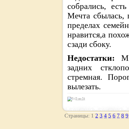
собрались, ест
Мечта сбылась,
пределах семей
нравится,а похо
сзади сбоку.
Недостатки:
М
задних стклоп
стремная. Поро
вылезать.
(5 из
5
)
Страницы: 1
2
3
4
5
6
7
8
9