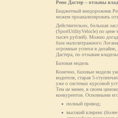
Рено Дастер – отзывы вла
Бюджетный внедорожник Рено
можем проанализировать отз
Действительно, большая зас
(SportUtilityVehicle) по цен
тысяч рублей). Можно догад
базе малолитражного Логан
огромные успехи в дизайне,
Дастера, по отзывам владельц
Базовая модель
Конечно, базовые модели ук
водителя, старая 5-ступенча
уже о системах курсовой ус
Тем не менее, в своем ценово
конкурентов. Основными его
полный привод;
высокий клиренс (более