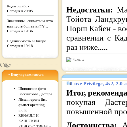
Коды ошибок
Недостатки:
Ма
Сегодня в 20:05
Тойота Ландкру
Знак шипы - снимать на лето
Порш Кайен - во
или пусть болтается??? ...
Сегодня в 19:36
сравнении с Кад
Недвижимость в Питере.
раз ниже.....
Сегодня в 19:18
(5 из
5
)
Популярные новости
Luxe Privilege
, 4x2, 2.0
Шпионские фото
Итог, рекоменд
Российского Дастера
Nissan reports first
покупая Даст
quarter operating
повышенной про
profit
RENAULT И
КАННСКИЙ
Достоинства:
А
КИНОФЕСТИВАЛЬ