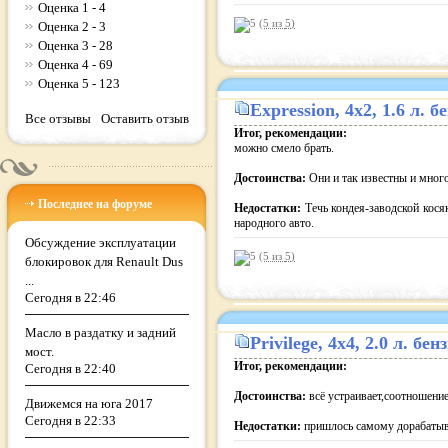
Оценка 1 - 4
(5 из
5
)
Оценка 2 - 3
Оценка 3 - 28
Оценка 4 - 69
Оценка 5 - 123
Expression
, 4x2, 1.6 л.
Все отзывы
Оставить отзыв
Итог, рекомендации:
можно смело брать.
Достоинства:
Они и так известны и мног
Последнее на форуме
Недостатки:
Течь кондея-заводской кося
народного авто.
Обсуждение эксплуатации
(5 из
5
)
блокировок для Renault Dus
...
Сегодня в 22:46
Масло в раздатку и задний
Privilege
, 4x4, 2.0 л. б
мост.
Итог, рекомендации:
Сегодня в 22:40
Достоинства:
всё устраивает,соотношение
Движемся на юга 2017
Сегодня в 22:33
Недостатки:
пришлось самому дорабатыв