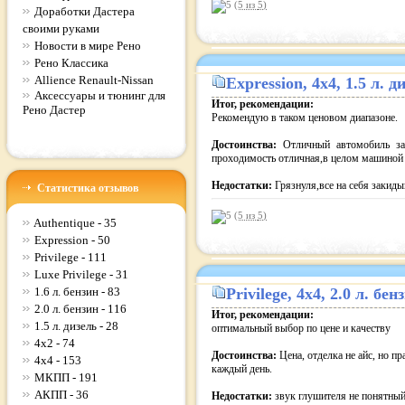
(5 из
5
)
Доработки Дастера
своими руками
Новости в мире Рено
Рено Классика
Allience Renault-Nissan
Expression
, 4x4, 1.5 л.
Аксессуары и тюнинг для
Итог, рекомендации:
Рено Дастер
Рекомендую в таком ценовом диапазоне.
Достоинства:
Отличный автомобиль за
проходимость отличная,в целом машиной 
Недостатки:
Грязнуля,все на себя закиды
Статистика отзывов
(5 из
5
)
Authentique - 35
Expression - 50
Privilege - 111
Luxe Privilege - 31
1.6 л. бензин - 83
Privilege
, 4x4, 2.0 л. б
2.0 л. бензин - 116
Итог, рекомендации:
1.5 л. дизель - 28
оптимальный выбор по цене и качеству
4x2 - 74
Достоинства:
Цена, отделка не айс, но пр
4x4 - 153
каждый день.
МКПП - 191
АКПП - 36
Недостатки:
звук глушителя не понятный