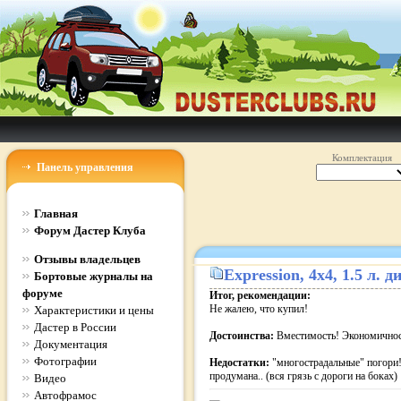
Комплектация
Панель управления
Главная
Форум Дастер Клуба
Отзывы владельцев
Expression
, 4x4, 1.5 л.
Бортовые журналы на
форуме
Итог, рекомендации:
Не жалею, что купил!
Характеристики и цены
Дастер в России
Достоинства:
Вместимость! Экономичност
Документация
Фотографии
Недостатки:
"многострадальные" погори!
продумана.. (вся грязь с дороги на боках)
Видео
Автофрамос