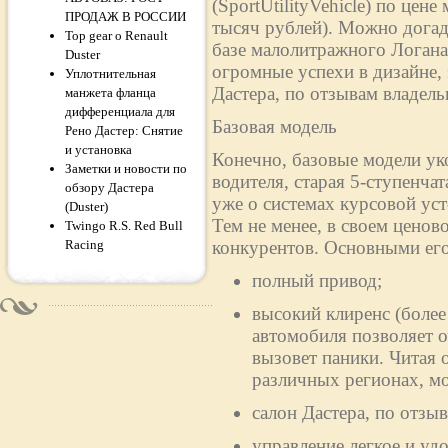
(SportUtilityVehicle) по цен
ПРОДАЖ В РОССИИ
тысяч рублей). Можно догад
Top gear о Renault
базе малолитражного Логан
Duster
огромные успехи в дизайне,
Уплотнительная
Дастера, по отзывам владельц
манжета фланца
дифференциала для
Базовая модель
Рено Дастер: Снятие
и установка
Конечно, базовые модели ук
Заметки и новости по
водителя, старая 5-ступенча
обзору Дастера
уже о системах курсовой ус
(Duster)
Тем не менее, в своем ценово
Twingo R.S. Red Bull
Racing
конкурентов. Основными его
полный привод;
высокий клиренс (более
автомобиля позволяет о
вызовет паники. Читая 
различных регионах, м
салон Дастера, по отз
управление легкое и уд