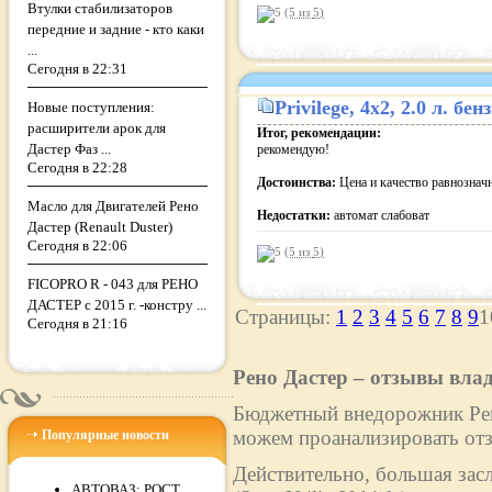
Втулки стабилизаторов
(5 из
5
)
передние и задние - кто каки
...
Сегодня в 22:31
Privilege
, 4x2, 2.0 л. бе
Новые поступления:
расширители арок для
Итог, рекомендации:
Дастер Фаз ...
рекомендую!
Сегодня в 22:28
Достоинства:
Цена и качество равнознач
Масло для Двигателей Рено
Недостатки:
автомат слабоват
Дастер (Renault Duster)
Сегодня в 22:06
(5 из
5
)
FICOPRO R - 043 для РЕНО
ДАСТЕР с 2015 г. -констру ...
Страницы:
1
2
3
4
5
6
7
8
9
Сегодня в 21:16
Рено Дастер – отзывы вла
Бюджетный внедорожник Рено
можем проанализировать отз
Популярные новости
Действительно, большая зас
АВТОВАЗ: РОСТ