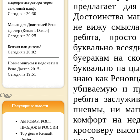
видеорегистратора через
предлагает дл
салонный плафо ...
Сегодня в 20:30
Достоинства ма
не вижу смысла
Масло для Двигателей Рено
Дастер (Renault Duster)
ребята, прос
Сегодня в 20:25
буквально всеяд
Бензин или дизель?
Сегодня в 20:02
буеракам на ск
Новые минусы и недочеты в
буквально на цы
Рено Дастер 2015-
Сегодня в 19:51
знаю как Реновц
убиваемую и пр
ребята заслужи
Популярные новости
пневмы, ни маг
комфорт на не
АВТОВАЗ: РОСТ
кросоверу высоте
ПРОДАЖ В РОССИИ
Top gear о Renault
Duster