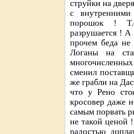
струйки на двер
с внутренними
порошок ! Т.
разрушается ! А
прочем беда не 
Логаны на ст
многочисленны
сменил поставщи
же грабли на Да
что у Рено сто
кросовер даже н
самым порвать ры
не такой ценой 
радостью допла