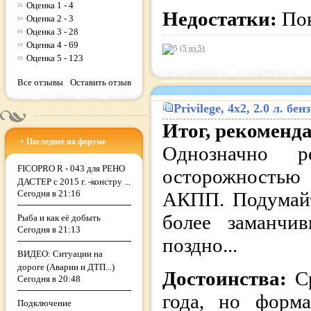
Оценка 1 - 4
Недостатки:
Пок
Оценка 2 - 3
Оценка 3 - 28
Оценка 4 - 69
(5 из
5
)
Оценка 5 - 123
Все отзывы
Оставить отзыв
Privilege
, 4x2, 2.0 л. бе
Итог, рекоменд
Последнее на форуме
Однозначно 
FICOPRO R - 043 для РЕНО
осторожностью 
ДАСТЕР с 2015 г. -констру ...
Сегодня в 21:16
АКПП. Подумайт
более заманчи
Рыба и как её добыть
Сегодня в 21:13
поздно...
ВИДЕО: Ситуации на
дороге (Аварии и ДТП...)
Достоинства:
С
Сегодня в 20:48
года, но форма
Подключение