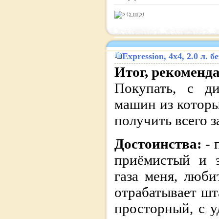
(5 из
5
)
Expression
, 4x4, 2.0 л.
Итог, рекоменд
Покупать, с ди
машин из котор
получить всего з
Достоинства:
- 
приёмистый и э
газа меня, люби
отрабатывает шт
просторный, с 