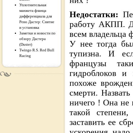
них ?
Уплотнительная
манжета фланца
Недостатки:
Пе
дифференциала для
работу АКПП. Д
Рено Дастер: Снятие
и установка
всем владельца 
Заметки и новости по
обзору Дастера
У нее тогда бы
(Duster)
Twingo R.S. Red Bull
тупизна. И ес
Racing
французы так
гидроблоков и 
похоже врожден
смерти. Назвать
ничего ! Она не 
такой степени
заставить ее сб
ускорения надо