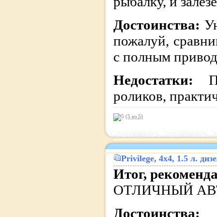
рыбалку, и залезе
Достоинства:
У
пожалуй, сравни
с полным привод
Недостатки:
роликов, практи
(5 из
5
)
Privilege
, 4x4, 1.5 л. д
Итог, рекоменд
ОТЛИЧНЫЙ АВ
Достоинства: