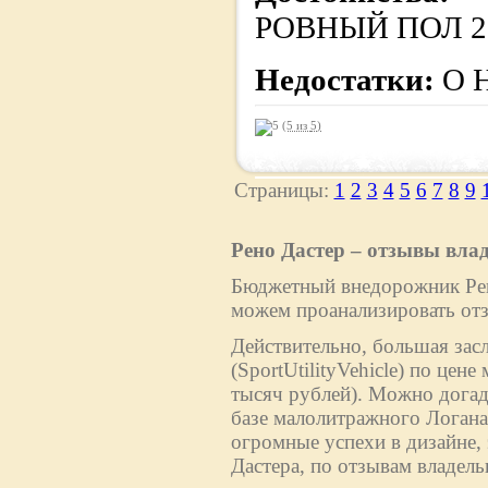
РОВНЫЙ ПОЛ 2
Недостатки:
О 
(5 из
5
)
Страницы:
1
2
3
4
5
6
7
8
9
Рено Дастер – отзывы вла
Бюджетный внедорожник Рено
можем проанализировать отз
Действительно, большая зас
(SportUtilityVehicle) по цен
тысяч рублей). Можно догад
базе малолитражного Логан
огромные успехи в дизайне,
Дастера, по отзывам владельц