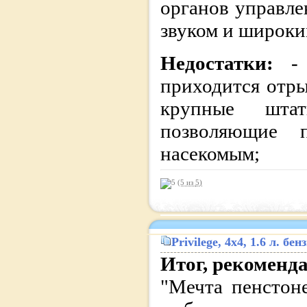
органов управле
звуком и широк
Недостатки:
-
приходится отрыв
крупные штат
позволяющие 
насекомым;
(5 из
5
)
Privilege
, 4x4, 1.6 л. б
Итог, рекоменд
"Мечта пенстоне