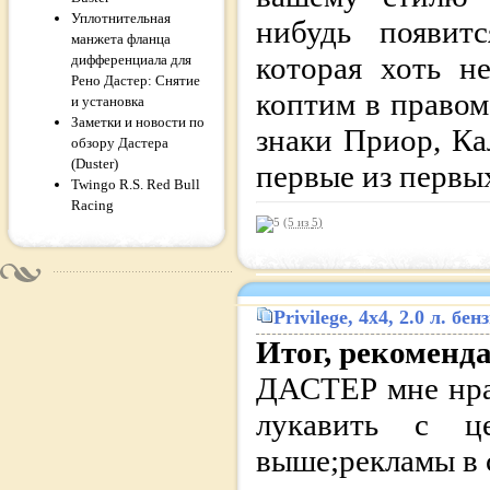
Уплотнительная
нибудь появит
манжета фланца
которая хоть н
дифференциала для
Рено Дастер: Снятие
коптим в правом
и установка
Заметки и новости по
знаки Приор, Ка
обзору Дастера
(Duster)
первые из первых
Twingo R.S. Red Bull
Racing
(5 из
5
)
Privilege
, 4x4, 2.0 л. б
Итог, рекоменд
ДАСТЕР мне нра
лукавить с ц
выше;рекламы в 