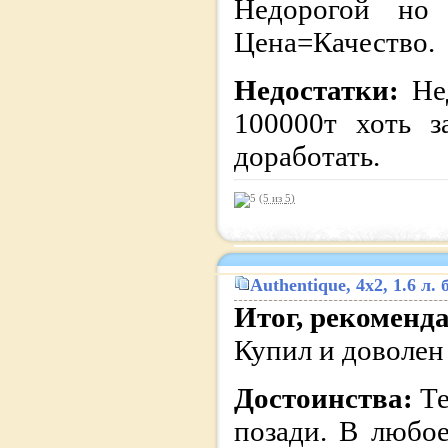
Недорогой но
Цена=Качество.
Недостатки:
Не
100000т хоть з
доработать.
(5 из
5
)
Authentique
, 4x2, 1.6 л
Итог, рекоменд
Купил и доволен
Достоинства:
Те
позади. В любое