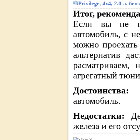
Privilege
, 4x4, 2.0 л. б
Итог, рекоменд
Если вы не г
автомобиль, с н
можно проехать 
альтернатив да
расматриваем, 
агрегатный тюни
Достоинства:
автомобиль.
Недостатки:
Д
железа и его отс
(5 из
5
)