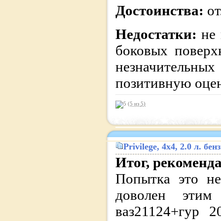
Достоинства:
от
Недостатки:
не
боковых поверх
незначительн
позитивную оц
(5 из
5
)
Privilege
, 4x4, 2.0 л. б
Итог, рекоменд
Попытка это не
доволен этим
ваз21124+гур 2