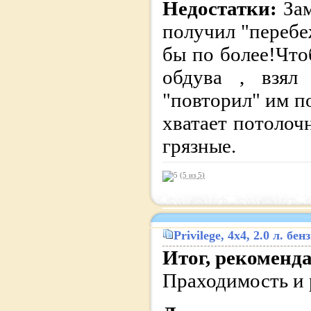
Недостатки:
За
получил "перебе
бы по более!Что
обдува , взял
"повторил" им п
хватает потолоч
грязные.
(5 из
5
)
Privilege
, 4x4, 2.0 л. б
Итог, рекоменд
Праходимость и р