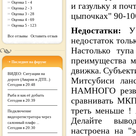
Оценка 1 - 4
и газульку я поч
Оценка 2 - 3
цыпочках" 90-10
Оценка 3 - 28
Оценка 4 - 69
Оценка 5 - 123
Недостатки:
У
Все отзывы
Оставить отзыв
недостаток толь
Настолько тупа
преимущества м
Последнее на форуме
движка. Субъект
ВИДЕО: Ситуации на
Митсубиси лан
дороге (Аварии и ДТП...)
Сегодня в 20:48
НАМНОГО резвее
Рыба и как её добыть
сравнивать МКП
Сегодня в 20:39
треть меньше ! 
Подключение
видеорегистратора через
Делайте выво
салонный плафо ...
Сегодня в 20:30
настроена на "з