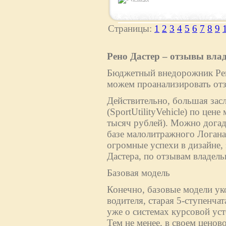
Страницы:
1
2
3
4
5
6
7
8
9
Рено Дастер – отзывы вла
Бюджетный внедорожник Рено
можем проанализировать отз
Действительно, большая зас
(SportUtilityVehicle) по цен
тысяч рублей). Можно догад
базе малолитражного Логан
огромные успехи в дизайне,
Дастера, по отзывам владельц
Базовая модель
Конечно, базовые модели ук
водителя, старая 5-ступенча
уже о системах курсовой ус
Тем не менее, в своем ценово