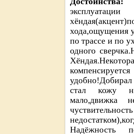
Достоинства:
эксплуатац
хёндая(акцент
хода,ощущения у
по трассе и по у
одного сверчка.
Хёндая.Нек
компенсируетс
удобно!Добирал
стал кожу на
мало,движка н
чуствительнос
недостатком),
Надёжность п