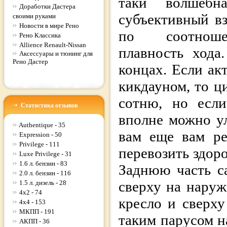
таки волшебн
Доработки Дастера
субъективный вз
своими руками
Новости в мире Рено
по соотношен
Рено Классика
Allience Renault-Nissan
плавность хода
Аксессуары и тюнинг для
Рено Дастер
концах. Если ак
кикдауном, то ц
сотню, но если
Статистика отзывов
вполне можно ул
Authentique - 35
вам еще вам ре
Expression - 50
Privilege - 111
перевозить здор
Luxe Privilege - 31
1.6 л. бензин - 83
Заднюю часть с
2.0 л. бензин - 116
сверху на нару
1.5 л. дизель - 28
4x2 - 74
кресло и сверху
4x4 - 153
МКПП - 191
таким парусом на
АКПП - 36