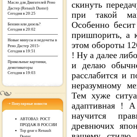
скинуть переда
Масло для Двигателей Рено
Дастер (Renault Duster)
при такой ман
Сегодня в 20:25
Особенно бесит
Бензин или дизель?
Сегодня в 20:02
пришпорить, а 
Новые минусы и недочеты в
этом обороты 12
Рено Дастер 2015-
Сегодня в 19:51
! Ну а далее либ
Прикольные картинки,
и делаю обычно
демотиваторы
Сегодня в 19:03
расслабится и п
неразумному ме
Тем хуже ситу
адаптивная ! А
Популярные новости
научится пра
АВТОВАЗ: РОСТ
древнючих япон
ПРОДАЖ В РОССИИ
Top gear о Renault
вашему стилю е
Duster