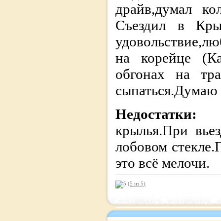
драйв,думал ко
Съездил в Кры
удовольствие,лю
на корейце (Ка
обгонах на тра
сыпаться.Думаю ч
Недостатки:
крылья.При вье
лобовом стекле
это всё мелочи.
(5 из
5
)