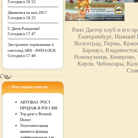
Сегодня в 18:52
Движемся на юга 2017
Сегодня в 18:25
С Днем Рождения!
Рено Дастер клуб и его п
Сегодня в 17:47
Екатеринбург, Нижний Н
Волгоград, Пермь, Красн
Экстренное торможение в
Барнаул, Владивосток
снегопад ABS - 4WD-LOCK
Сегодня в 17:46
Новокузнецк, Кемерово, 
Киров, Чебоксары, Кали
Став
Популярные новости
АВТОВАЗ: РОСТ
ПРОДАЖ В РОССИИ
Top gear о Renault
Duster
Уплотнительная
манжета фланца
дифференциала для