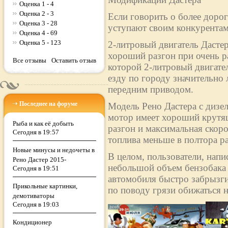
Оценка 1 - 4
Оценка 2 - 3
Если говорить о более дорог
Оценка 3 - 28
уступают своим конкурентам
Оценка 4 - 69
Оценка 5 - 123
2-литровый двигатель Дасте
хороший разгон при очень р
Все отзывы
Оставить отзыв
которой 2-литровый двигател
езду по городу значительно 
передним приводом.
Последнее на форуме
Модель Рено Дастера с дизе
мотор имеет хороший крутящ
Рыба и как её добыть
разгон и максимальная скоро
Сегодня в 19:57
топлива меньше в полтора раз
Новые минусы и недочеты в
В целом, пользователи, напи
Рено Дастер 2015-
небольшой объем бензобака (
Сегодня в 19:51
автомобиля быстро забрызги
Прикольные картинки,
по поводу грязи обижаться н
демотиваторы
Сегодня в 19:03
Кондиционер