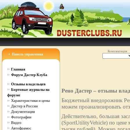
Комплектация
Панель управления
Главная
Форум Дастер Клуба
Отзывы владельцев
Бортовые журналы на
Рено Дастер – отзывы вла
форуме
Бюджетный внедорожник Рено
Характеристики и цены
можем проанализировать отз
Дастер в России
Документация
Действительно, большая зас
Фотографии
(SportUtilityVehicle) по цен
Видео
Автофрамос
тысяч рублей). Можно догад