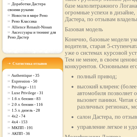
Доработки Дастера
базе малолитражного Логан
своими руками
огромные успехи в дизайне,
Новости в мире Рено
Дастера, по отзывам владельц
Рено Классика
Allience Renault-Nissan
Базовая модель
Аксессуары и тюнинг для
Рено Дастер
Конечно, базовые модели ук
водителя, старая 5-ступенча
уже о системах курсовой ус
Тем не менее, в своем ценово
Статистика отзывов
конкурентов. Основными его
Authentique - 35
полный привод;
Expression - 50
высокий клиренс (более
Privilege - 111
автомобиля позволяет о
Luxe Privilege - 31
1.6 л. бензин - 83
вызовет паники. Читая 
2.0 л. бензин - 116
различных регионах, м
1.5 л. дизель - 28
салон Дастера, по отз
4x2 - 74
4x4 - 153
управление легкое и уд
МКПП - 191
АКПП - 36
Модификации Дастера