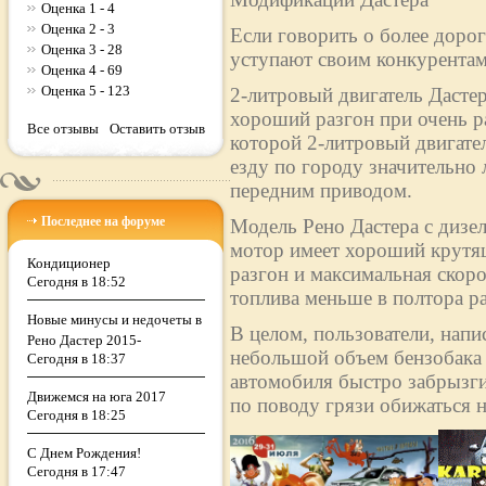
Оценка 1 - 4
Оценка 2 - 3
Если говорить о более дорог
Оценка 3 - 28
уступают своим конкурентам
Оценка 4 - 69
Оценка 5 - 123
2-литровый двигатель Дасте
хороший разгон при очень р
Все отзывы
Оставить отзыв
которой 2-литровый двигател
езду по городу значительно 
передним приводом.
Последнее на форуме
Модель Рено Дастера с дизе
мотор имеет хороший крутящ
Кондиционер
разгон и максимальная скоро
Сегодня в 18:52
топлива меньше в полтора раз
Новые минусы и недочеты в
В целом, пользователи, напи
Рено Дастер 2015-
небольшой объем бензобака (
Сегодня в 18:37
автомобиля быстро забрызги
Движемся на юга 2017
по поводу грязи обижаться н
Сегодня в 18:25
С Днем Рождения!
Сегодня в 17:47