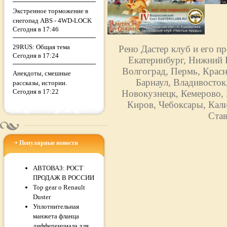
Экстренное торможение в
снегопад ABS - 4WD-LOCK
Сегодня в 17:46
29RUS: Общая тема
Рено Дастер клуб и его п
Сегодня в 17:24
Екатеринбург, Нижний Н
Волгоград, Пермь, Красн
Анекдоты, смешные
Барнаул, Владивосток
рассказы, истории.
Сегодня в 17:22
Новокузнецк, Кемерово, 
Киров, Чебоксары, Кали
Став
Популярные новости
АВТОВАЗ: РОСТ
ПРОДАЖ В РОССИИ
Top gear о Renault
Duster
Уплотнительная
манжета фланца
дифференциала для