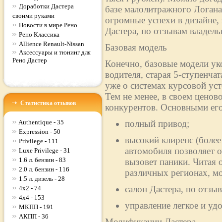
Доработки Дастера
базе малолитражного Логан
своими руками
огромные успехи в дизайне,
Новости в мире Рено
Дастера, по отзывам владельц
Рено Классика
Allience Renault-Nissan
Базовая модель
Аксессуары и тюнинг для
Рено Дастер
Конечно, базовые модели ук
водителя, старая 5-ступенча
уже о системах курсовой ус
Тем не менее, в своем ценово
Статистика отзывов
конкурентов. Основными его
Authentique - 35
полный привод;
Expression - 50
высокий клиренс (более
Privilege - 111
автомобиля позволяет о
Luxe Privilege - 31
1.6 л. бензин - 83
вызовет паники. Читая 
2.0 л. бензин - 116
различных регионах, м
1.5 л. дизель - 28
салон Дастера, по отз
4x2 - 74
4x4 - 153
управление легкое и уд
МКПП - 191
АКПП - 36
Модификации Дастера