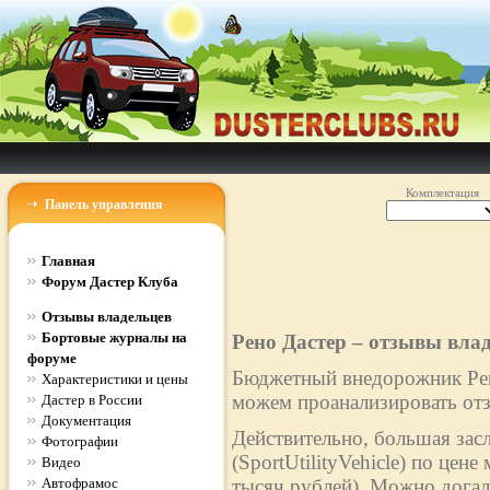
Комплектация
Панель управления
Главная
Форум Дастер Клуба
Отзывы владельцев
Бортовые журналы на
Рено Дастер – отзывы вла
форуме
Бюджетный внедорожник Рено
Характеристики и цены
можем проанализировать отз
Дастер в России
Документация
Действительно, большая зас
Фотографии
(SportUtilityVehicle) по цен
Видео
Автофрамос
тысяч рублей). Можно догад