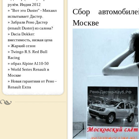
рулём. Индия 2012
Сбор автомобил
»
"Вот это Duster" - Михаил
испытывает Дастер.
Москве
»
Забрали Рено Дастер
(renault Duster) из салона?
»
Dacia Dokker:
вместимость, низкая цена
»
Жаркий сезон
»
Twingo R.S. Red Bull
Racing
»
образ Alpine A110-50
»
World Series Renault в
Москве
»
Новая гарантиия от Рено -
Renault Extra