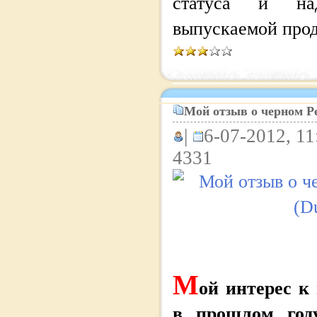
статуса и над
выпускаемой про
Мой отзыв о черном Ре
|
6-07-2012, 11
4331
М
ой интерес к
в прошлом год