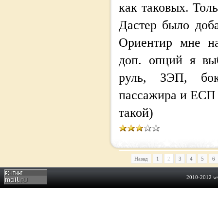
как таковых. Толь
Дастер было доба
Ориентир мне на
доп. опций я вы
руль, ЗЭП, бо
пассажира и ЕСП 
такой)
Назад
1
2
3
4
5
6
2010-2012
w