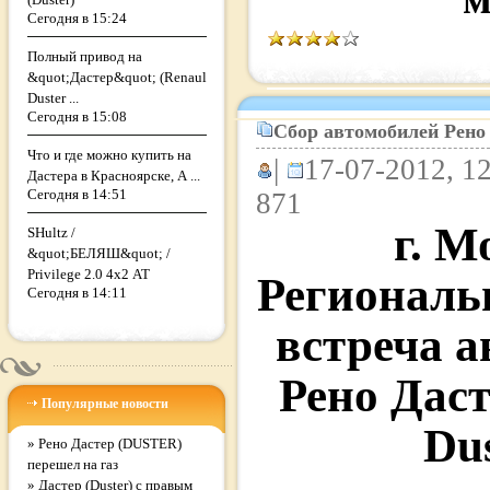
Сегодня в 15:24
Полный привод на
&quot;Дастер&quot; (Renaul
Duster ...
Сегодня в 15:08
Сбор автомобилей Рено
Что и где можно купить на
|
17-07-2012, 12
Дастера в Красноярске, А ...
Сегодня в 14:51
871
г. М
SHultz /
&quot;БЕЛЯШ&quot; /
Privilege 2.0 4x2 АТ
Региональ
Сегодня в 14:11
встреча 
Рено Даст
Популярные новости
Dus
»
Рено Дастер (DUSTER)
перешел на газ
»
Дастер (Duster) с правым