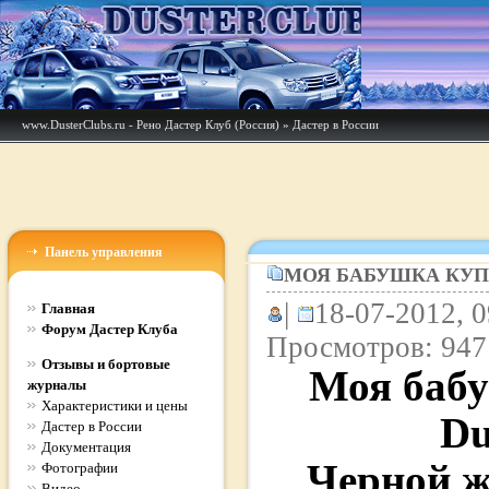
www.DusterClubs.ru - Рено Дастер Клуб (Россия)
»
Дастер в России
Панель управления
МОЯ БАБУШКА КУП
|
18-07-2012, 0
Главная
Форум Дастер Клуба
Просмотров: 947
Отзывы и бортовые
Моя баб
журналы
Характеристики и цены
Du
Дастер в России
Документация
Черной 
Фотографии
Видео