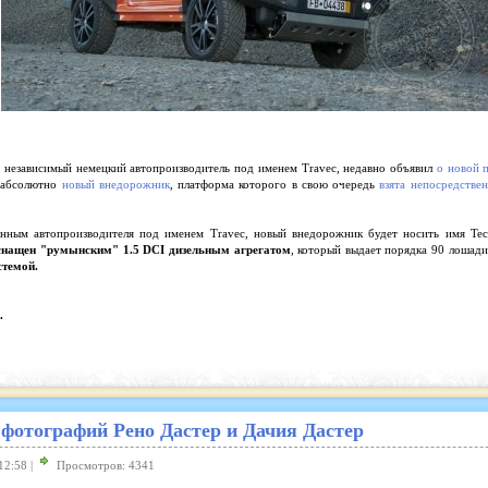
 независимый немецкий автопроизводитель под именем Travec, недавно объявил
о новой 
я абсолютно
новый внедорожник
, платформа которого в свою очередь
взята непосредстве
ным автопроизводителя под именем Travec, новый внедорожник будет носить имя Tecd
снащен "румынским" 1.5 DCI дизельным агрегатом
, который выдает порядка 90 лошад
стемой.
.
фотографий Рено Дастер и Дачия Дастер
12:58 |
Просмотров: 4341