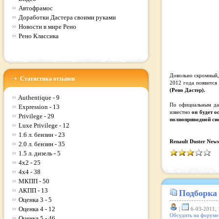
Автофрамос
Доработки Дастера своими руками
Новости в мире Рено
Рено Классика
Довольно скромный,
Статистика отзывов
2012 года появитс
(Рено Дастер).
Authentique - 9
По официальным дан
Expression - 13
известно
он будет о
Privilege - 29
полноприводной си
Luxe Privilege - 12
1.6 л. бензин - 23
Renault Duster News
2.0 л. бензин - 35
1.5 л. дизель - 5
4x2 - 25
4x4 - 38
МКПП - 50
АКПП - 13
Подборка 
Оценка 3 - 5
Оценка 4 - 12
|
6-03-2011, 
Обсудить на
форуме
Оценка 5 - 46