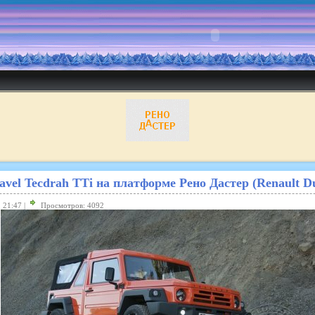
vel Tecdrah TTi на платформе Рено Дастер (Renault Du
 21:47 |
Просмотров: 4092