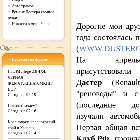
Автофрамос
Ремонт Дастера своими
руками
Новости в мире Рено
Дорогие мои друз
года состоялась п
(
WWW.DUSTERC
На апрель
Последнее на форуме
присутствовал
Пас/Privilege 2.0 4Х4/
ЧЕРНАЯ
Дастер
(Renault
ЖЕМЧУЖИНА..6МКПП/
ВОР ...
"реноводы" и с
Сегодня в 07:19
(последние до
Посплетничаем?
Сегодня в 07:16
изучали автомо
Красноярск, красноярский
Первая общая в
край и Хакасия
Сегодня в 07:14
Клуб.РФ
прошла 