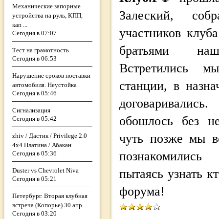
Механические запорные
Залеский, соб
устройства на руль, КПП,
кап ...
участников клуба
Сегодня в 07:07
братьями на
Тест на грамотность
Сегодня в 06:53
Встретились м
Нарушение сроков поставки
станции, в назна
автомобиля. Неустойка
Сегодня в 05:46
договаривались
Сигнализация
обошлось без не
Сегодня в 05:42
чуть позже мы в
zhiv / Дастик / Privilege 2.0
4x4 Платина / Абакан
познакомились
Сегодня в 05:36
Duster vs Chevrolet Niva
пытаясь узнать кт
Сегодня в 05:21
форума!
Петербург. Вторая клубная
встреча (Копорье) 30 апр ...
Сегодня в 03:20