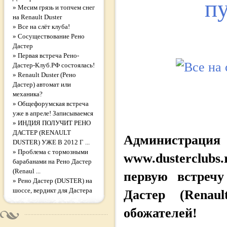
пу
»
Месим грязь и топчем снег
на Renault Duster
»
Все на слёт клуба!
»
Сосуществование Рено
Дастер
»
Первая встреча Рено-
Дастер-Клуб.РФ состоялась!
»
Renault Duster (Рено
Дастер) автомат или
механика?
»
Общефорумская встреча
уже в апреле! Записываемся
»
ИНДИЯ ПОЛУЧИТ РЕНО
ДАСТЕР (RENAULT
Администр
DUSTER) УЖЕ В 2012 Г ...
»
Проблема с тормозными
www.dusterclubs
барабанами на Рено Дастер
(Renaul ...
первую встречу
»
Рено Дастер (DUSTER) на
шоссе, вердикт для Дастера
Дастер (Renau
обожателей!