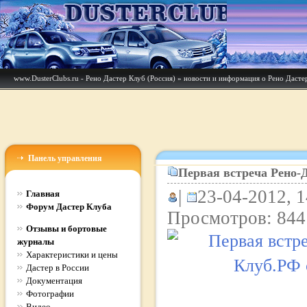
www.DusterClubs.ru - Рено Дастер Клуб (Россия)
»
новости и информация о Рено Дасте
Панель управления
Первая встреча Рено-
|
23-04-2012, 1
Главная
Форум Дастер Клуба
Просмотров: 844
Отзывы и бортовые
журналы
Характеристики и цены
Дастер в России
Документация
Фотографии
Видео