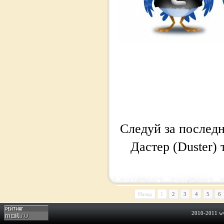
Следуй за послед
Дастер (Duster) 
Назад
1
2
3
4
5
6
2010-2011
w