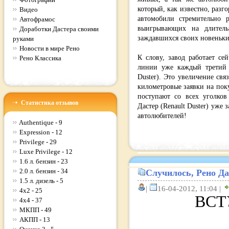
который, как известно, разг
Видео
автомобили стремительно 
Автофрамос
выигрывающих на длитель
Доработки Дастера своими
заждавшихся своих новеньки
руками
Новости в мире Рено
К слову, завод работает се
Рено Классика
линии уже каждый третий 
Duster). Это увеличение свя
километровые заявки на поку
поступают со всех уголко
Статистика отзывов
Дастер (Renault Duster) уже
автолюбителей!
Authentique - 9
Expression - 12
Privilege - 29
Luxe Privilege - 12
1.6 л. бензин - 23
2.0 л. бензин - 34
Случилось, Рено Да
1.5 л. дизель - 5
|
16-04-2012, 11:04 |
4x2 - 25
ВСТ
4x4 - 37
МКПП - 49
АКПП - 13