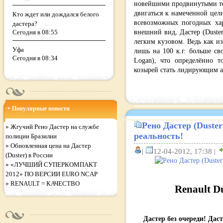
новейшими продвинутыми те
двигаться к намеченной цел
Кто ждет или дождался белого
всевозможных погодных хар
дастера?
внешний вид, Дастер (Duste
Сегодня в 08:55
легким кузовом. Ведь как из
Уфа
лишь на 100 к.г. больше св
Сегодня в 08:34
Logan), что определённо 
козырей стать лидирующим а
Популярные новости
Рено Дастер (Duster
»
Жгучий Рено Дастер на службе
реальность!
полиции Бразилии
»
Обновленная цена на Дастер
|
12-04-2012, 17:38 |
(Duster) в России
»
«ЛУЧШИЙ СУПЕРКОМПАКТ
2012» ПО ВЕРСИИ EURO NCAP
»
RENAULT = КАЧЕСТВО
Renault D
Дастер без очереди! Дас