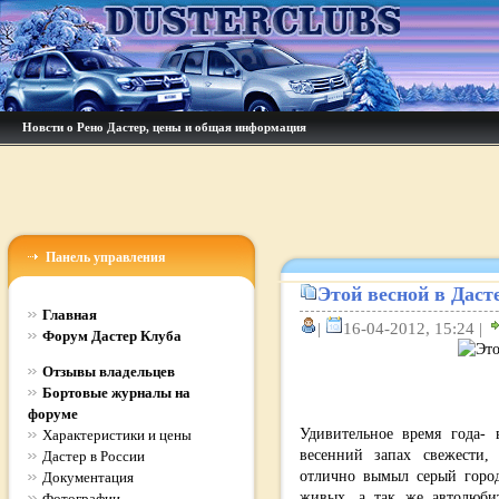
Новсти о Рено Дастер, цены и общая информация
Панель управления
Этой весной в Дасте
Главная
|
16-04-2012, 15:24 |
Форум Дастер Клуба
Отзывы владельцев
Бортовые журналы на
форуме
Удивительное время года- 
Характеристики и цены
весенний запах свежести,
Дастер в России
отлично вымыл серый горо
Документация
живых, а так же автолюби
Фотографии