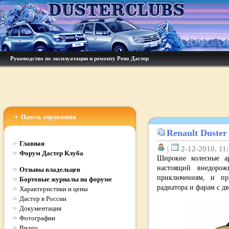
Руководство по эксплуатации и ремонту Рено Дастер
Панель управления
Renault Duster
Главная
|
2-12-2010, 11:
Форум Дастер Клуба
Широкие колесные а
настоящий внедорож
Отзывы владельцев
приключениям, и пр
Бортовые журналы на форуме
радиатора и фарам с д
Характеристики и цены
Дастер в России
Документация
Фотографии
Видео