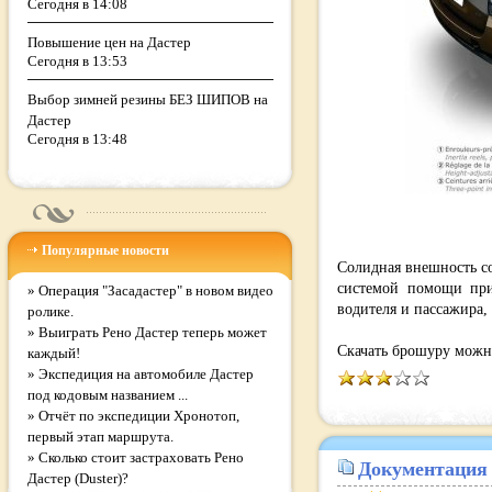
Сегодня в 14:08
Повышение цен на Дастер
Сегодня в 13:53
Выбор зимней резины БЕЗ ШИПОВ на
Дастер
Сегодня в 13:48
Популярные новости
Солидная внешность с
системой помощи при
»
Операция "Засадастер" в новом видео
водителя и пассажира,
ролике.
»
Выиграть Рено Дастер теперь может
Скачать брошуру можно
каждый!
»
Экспедиция на автомобиле Дастер
под кодовым названием ...
»
Отчёт по экспедиции Хронотоп,
первый этап маршрута.
»
Сколько стоит застраховать Рено
Документация
Дастер (Duster)?