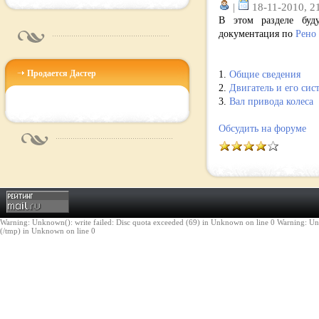
|
18-11-2010, 21
В этом разделе буд
документация по
Рено
Продается Дастер
1.
Общие сведения
2.
Двигатель и его сис
3.
Вал привода колеса
Обсудить на
форуме
Warning: Unknown(): write failed: Disc quota exceeded (69) in Unknown on line 0 Warning: Unknown(
(/tmp) in Unknown on line 0