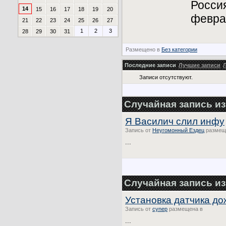
Росси
14
15
16
17
18
19
20
февра
21
22
23
24
25
26
27
1
2
3
28
29
30
31
Размещено в
Без категории
Последние записи
Лучшие записи
Записи отсутствуют.
Случайная запись и
Я Василич слил инфу
Запись от
Неугомонный Ездец
размещ
...
Случайная запись из
Установка датчика дож
Запись от
cynep
размещена в
...