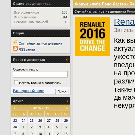
Статистика дневников
Форум клуба Рено Дастер - Re
Случайная запись из дневника
Рено
Всего дневников
105
Всего записей
314
Rena
Сегодняшних записей
0
Запись
Опции
Как вы
Случайная запись дневника
актуа
RSS лента
ужест
Поиск в дневниках
введе
Содержит текст:
на пр
разли
Искать только в заголовках
такие 
Расширенный поиск
дыма»
Архив
некуря
<
Июль 2019
>
Вс
Пн
Вт
Ср
Чт
Пт
Сб
23
24
25
26
27
28
29
30
1
2
3
4
5
6
7
8
9
10
11
12
13