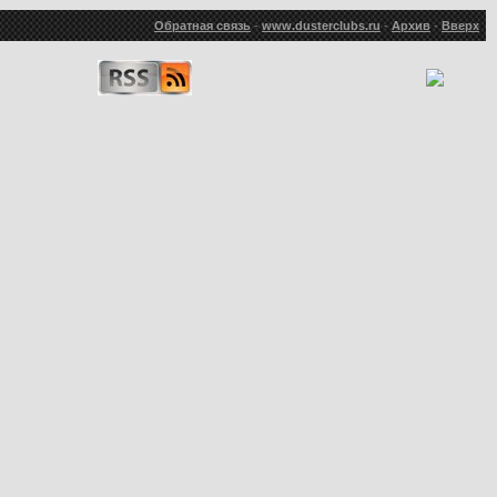
Обратная связь
-
www.dusterclubs.ru
-
Архив
-
Вверх