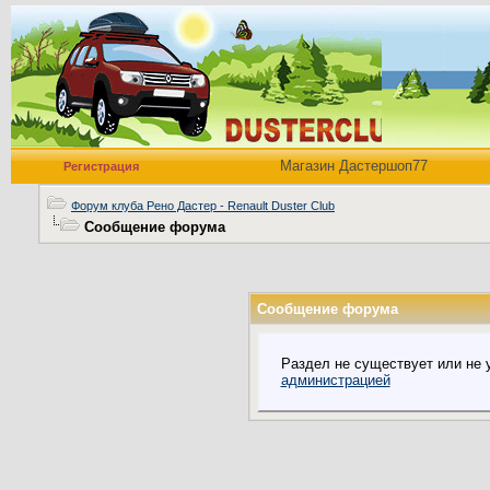
Магазин Дастершоп77
Регистрация
Форум клуба Рено Дастер - Renault Duster Club
Сообщение форума
Сообщение форума
Раздел не существует или не 
администрацией