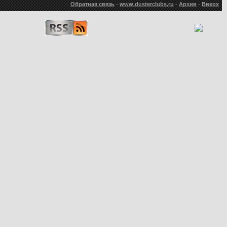
Обратная связь
-
www.dusterclubs.ru
-
Архив
-
Вверх