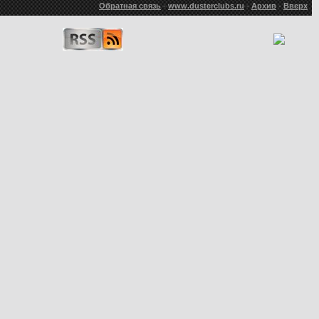
Обратная связь
-
www.dusterclubs.ru
-
Архив
-
Вверх