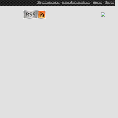
Обратная связь
-
www.dusterclubs.ru
-
Архив
-
Вверх