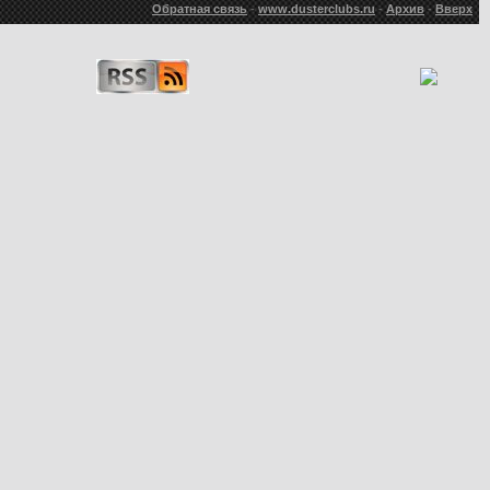
Обратная связь
-
www.dusterclubs.ru
-
Архив
-
Вверх