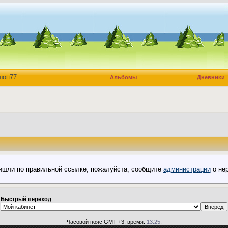
шоп77
Альбомы
Дневники
пришли по правильной ссылке, пожалуйста, сообщите
администрации
о нер
Быстрый переход
Часовой пояс GMT +3, время:
13:25
.