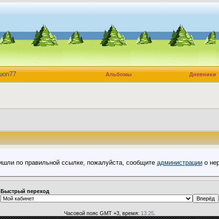
шоп77
Альбомы
Дневники
пришли по правильной ссылке, пожалуйста, сообщите
администрации
о нер
Быстрый переход
Часовой пояс GMT +3, время:
13:25
.