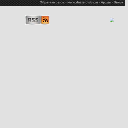
Обратная связь
-
www.dusterclubs.ru
-
Архив
-
Вверх