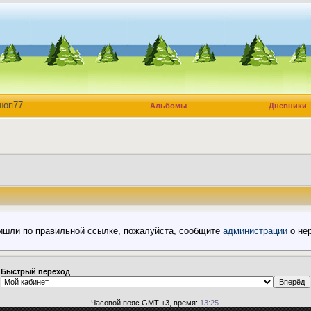
шоп77
Альбомы
Дневники
пришли по правильной ссылке, пожалуйста, сообщите
администрации
о нер
Быстрый переход
Часовой пояс GMT +3, время:
13:25
.