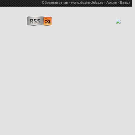
Обратная связь
-
www.dusterclubs.ru
-
Архив
-
Вверх