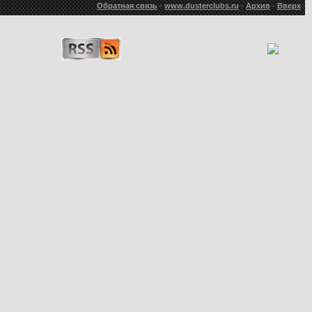
Обратная связь
-
www.dusterclubs.ru
-
Архив
-
Вверх