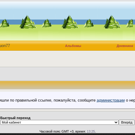
шоп77
Альбомы
Дневники
пришли по правильной ссылке, пожалуйста, сообщите
администрации
о нер
Быстрый переход
Часовой пояс GMT +3, время:
13:25
.