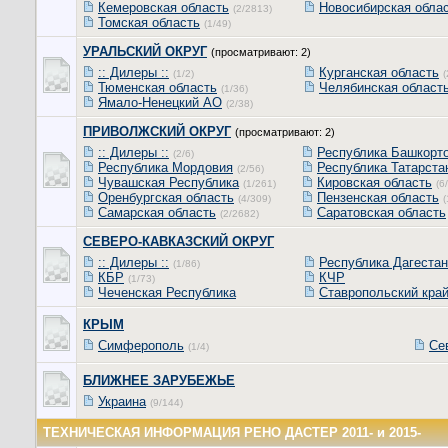
Кемеровская область
Новосибирская обла
(2/2813)
Томская область
(1/49)
УРАЛЬСКИЙ ОКРУГ
(просматривают: 2)
:: Дилеры ::
Курганская область
(1/2)
(
Тюменская область
Челябинская област
(1/36)
Ямало-Ненецкий АО
(2/38)
ПРИВОЛЖСКИЙ ОКРУГ
(просматривают: 2)
:: Дилеры ::
Республика Башкорт
(2/6)
Республика Мордовия
Республика Татарста
(2/56)
Чувашская Республика
Кировская область
(1/261)
(6
Оренбургская область
Пензенская область
(4/309)
(
Самарская область
Саратовская область
(2/2682)
СЕВЕРО-КАВКАЗСКИЙ ОКРУГ
:: Дилеры ::
Республика Дагестан
(1/86)
КБР
КЧР
(1/73)
Чеченская Республика
Ставропольский кра
КРЫМ
Симферополь
Се
(1/4)
БЛИЖНЕЕ ЗАРУБЕЖЬЕ
Украина
(9/144)
ТЕХНИЧЕСКАЯ ИНФОРМАЦИЯ РЕНО ДАСТЕР 2011- и 2015-