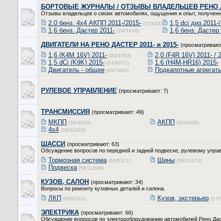
БОРТОВЫЕ ЖУРНАЛЫ / ОТЗЫВЫ ВЛАДЕЛЬЦЕВ РЕНО 
Отзывы владельцев о своих автомобилях, ощущения и опыт, полученн
2.0 бенз. 4x4 АКПП 2011-/2015-
1,5 dci диз.2011-
(15/924)
1,6 бенз. Дастер 2011-
1,6 бенз. Дастер
(74/7476)
ДВИГАТЕЛИ НА РЕНО ДАСТЕР 2011- и 2015-
(просматривают
1,6 (K4M 16V) 2011-
2,0 (F4R 16V) 2011- / 
(33/3783)
1,5 dCi (K9K) 2015-
1.6 (H4M-HR16) 2015-
(24/4707)
Двигатель - общее
Подкапотные агрегат
(65/7443)
РУЛЕВОЕ УПРАВЛЕНИЕ
(просматривают: 7)
ТРАНСМИССИЯ
(просматривают: 49)
МКПП
АКПП
(36/4533)
(32/5406)
4х4
(38/11243)
ШАССИ
(просматривают: 63)
Обсуждение вопросов по передней и задней подвеске, рулевому упра
Тормозная система
Шины
(50/5371)
(59/12671)
Подвеска
(58/11549)
КУЗОВ, САЛОН
(просматривают: 34)
Вопросы по ремонту кузовных деталей и салона.
ЛКП
Кузов, экстерьер
(28/2241)
(137
ЭЛЕКТРИКА
(просматривают: 66)
Обсуждение вопросов по электрооборудованию автомобилей Рено Даст