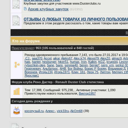
Клубные закупки для участников www.Dusterclubs.ru
Архив клубных закупок
(31/2352)
ОТЗЫВЫ О ЛЮБЫХ ТОВАРАХ ИЗ ЛИЧНОГО ПОЛЬЗОВА
Предлагаем в этом разделе рассказать о том, какие товары вам нравя
В
Кто на форуме
Присутствуют
: 953 (105 пользователей и 848 гостей)
Рекорд одновременного пребывания 7,143, это было 27.01.2017 в 19:0
.CJ.
,
aaa370
,
Accel
,
aikar
,
Aleks67
,
Alex.k74
,
Alexei79
,
AlexZ0
,
almaz9
,
Arb
hais
,
hanter
,
hesburger
,
hiker51
,
humax
,
Iron
,
Kalkin
,
KGZ
,
krupskij
,
Lesno
rybochkin-oleg
,
Sane
,
Sans
,
serega40
,
Seren
,
Sergio*
,
serg_vrn
,
serkiz-9
Георгиевич
,
Альбатрос
,
АНВ
,
Бог Войны
,
Борис Р
,
Борян
,
Владимир Д
,
Воронеж
,
Игорь134
,
Игорь1971
,
Клин_161
,
Леон 75
,
Липтон
,
Митрич 19
Ярослав1
Форум клуба Рено Дастер - Renault Duster Club статистика
Тем: 17,388, Сообщений: 975,238, ,
Активные участники: 1,090
Приветствуем нового пользователя,
Виктор1957
Сегодня день рождения у
косопузый.ru
,
Алекс-
,
vick33ru
,
AkOm68
(39)