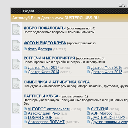
Случ
Раздел
Автоклуб Рено Дастер www.DUSTERCLUBS.RU
ДОБРО ПОЖАЛОВАТЬ!
(просматривают: 4)
Часто задаваемые вопросы и помощь новичкам
ФОТО И ВИДЕО КЛУБА
(просматривают: 2)
Фото Дастера
(21/2723)
ВСТРЕЧИ И МЕРОПРИЯТИЯ
(просматривают: 3)
Запланированные и случайные встречи и мероприятия
Дастер-Фест 2017
Дастер-Фест 2016
(3/296)
(4/
Дастер-Фест 2014
Дастер-Фест 2013
(5/1314)
(6/
СИМВОЛИКА И АТРИБУТИКА КЛУБА
Обсуждаем и выбираем: рамки под номера, наклейки, футболки, кружк
ПАРТНЕРЫ КЛУБА
(просматривают: 1)
Партнеры Дастер Клуба - специальные предложения и акции наших пар
Вас
AUTODOC автозапчасти
СИТИГИД
(1/670)
(3/376)
Автохолдинг Рено
АЗР Моторс
(1/3)
(2/12)
LOGAN-SHOP
ДАСТЕРШОП77.РУ
(4/693)
(
Автосервис ЛОРАНТ
Другие товары и усл
(44/1332)