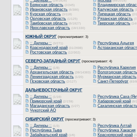
:: Дилеры ::
Москва
(16/1826)
(48/2018)
Брянская область
Владимирская облас
(2/245)
Ивановская область
Калужская область
(6/386)
(
Курская область
Липецкая область
(3/118)
(2/
Орловская область
Рязанская область
(1/125)
(7
Тамбовская область
Тверская область
(6/1827)
(14
Ярославская область
(18/1330)
ЮЖНЫЙ ОКРУГ
(просматривают: 3)
:: Дилеры ::
Республика Адыгея
(3/271)
Краснодарский край
Астраханская облас
(31/2698)
Ростовская область
(12/302)
СЕВЕРО-ЗАПАДНЫЙ ОКРУГ
(просматривают: 4)
:: Дилеры ::
Республика Карелия
(1/8)
Архангельская область
Вологодская област
(39/14383)
Ленинградская область
Мурманская область
(1/20)
Псковская область
Санкт-Петербург
(2/127)
(93/
ДАЛЬНЕВОСТОЧНЫЙ ОКРУГ
:: Дилеры ::
Республика Саха (Як
(1/16)
Приморский край
Хабаровский край
(2/159)
(8/
Магаданская область
Сахалинская област
(1/27)
Чукотский АО
СИБИРСКИЙ ОКРУГ
(просматривают: 3)
:: Дилеры ::
Республика Алтай
(1/3)
Республика Тыва
Республика Хакасия
Забайкальский край
Красноярский край
(1/6)
(3