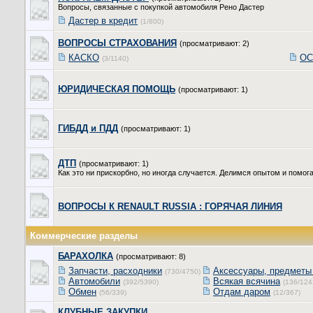
Вопросы, связанные с покупкой автомобиля Рено Дастер
Дастер в кредит
(1/800)
ВОПРОСЫ СТРАХОВАНИЯ
(просматривают: 2)
КАСКО
ОС
(3/1140)
ЮРИДИЧЕСКАЯ ПОМОЩЬ
(просматривают: 1)
ГИБДД и ПДД
(просматривают: 1)
ДТП
(просматривают: 1)
Как это ни прискорбно, но иногда случается. Делимся опытом и помога
ВОПРОСЫ К RENAULT RUSSIA : ГОРЯЧАЯ ЛИНИЯ
Коммерческие разделы
БАРАХОЛКА
(просматривают: 8)
Запчасти, расходники
Аксессуары, предметы
(730/4750)
Автомобили
Всякая всячина
(392/5390)
(136/124
Обмен
Отдам даром
(56/339)
(12/367)
КЛУБНЫЕ ЗАКУПКИ