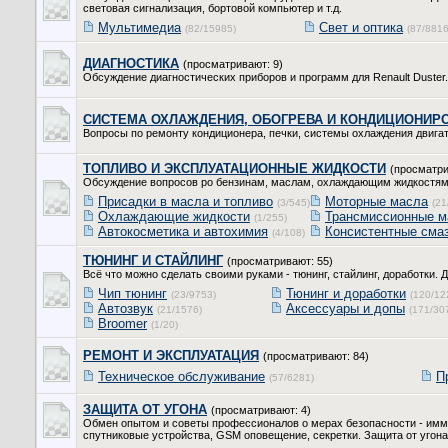
световая сигнализация, бортовой компьютер и т.д.
Мультимедиа
Свет и оптика
(82/15985)
(87/8816
ДИАГНОСТИКА
(просматривают: 9)
Обсуждение диагностических приборов и программ для Renault Duster. 
СИСТЕМА ОХЛАЖДЕНИЯ, ОБОГРЕВА И КОНДИЦИОНИР
Вопросы по ремонту кондиционера, печки, системы охлаждения двигат
ТОПЛИВО И ЭКСПЛУАТАЦИОННЫЕ ЖИДКОСТИ
(просматри
Обсуждение вопросов ро бензинам, маслам, охлаждающим жидкостям
Присадки в масла и топливо
Моторные масла
(3/545)
(21
Охлаждающие жидкости
Трансмиссионные м
(1/255)
Автокосметика и автохимия
Консистентные сма
(4/108)
ТЮНИНГ И СТАЙЛИНГ
(просматривают: 55)
Всё что можно сделать своими руками - тюнинг, стайлинг, доработки.
Чип тюнинг
Тюнинг и доработки
(23/9753)
(120/12
Автозвук
Аксессуары и допы
(21/1576)
(171/30
Broomer
(1/20)
РЕМОНТ И ЭКСПЛУАТАЦИЯ
(просматривают: 84)
Техническое обслуживание
П
(57/6281)
ЗАЩИТА ОТ УГОНА
(просматривают: 4)
Обмен опытом и советы профессионалов о мерах безопасности - имм
спутниковые устройства, GSM оповещение, секретки. Защита от угон