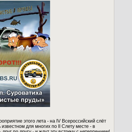
приятие этого лета - на IV Всероссийский слёт
известном для многих по II Слету месте - в
 друг по другу - и ждут эту встречу с нетерпением!