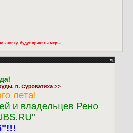
ую кнопку, будут приняты меры.
#
1
да!
уды, п. Суроватиха >>
го лета!
лей и владельцев Рено
UBS.RU"
"!!!