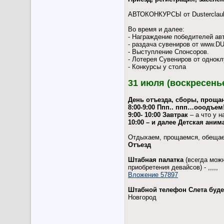
АВТОКОНКУРСЫ от Dusterclaubs
Во время и далее:
- Награждение победителей ав
- раздача сувениров от www
- Выступление Спонсоров.
- Лотерея Сувениров от однок
- Конкурсы у стола
31 июля (воскресень
День отъезда, сборы, прощ
8:00-9:00 Ппп.. ппп…ооодъем!
9:00- 10:00 Завтрак
– а что у н
10:00 – и далее Детская ани
Отдыхаем, прощаемся, обещае
Отъезд
Штабная палатка
(всегда можн
приобретения девайсов) - ,,,,,
Вложение 57897
Штабной телефон Слета буде
Новгород