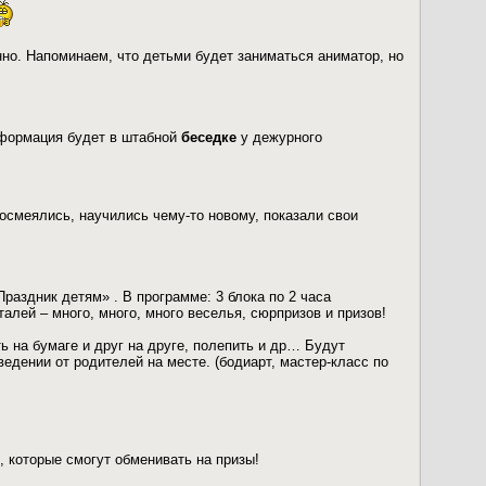
но. Напоминаем, что детьми будет заниматься аниматор, но
нформация будет в штабной
беседке
у дежурного
смеялись, научились чему-то новому, показали свои
раздник детям» . В программе: 3 блока по 2 часа
талей – много, много, много веселья, сюрпризов и призов!
ь на бумаге и друг на друге, полепить и др… Будут
дении от родителей на месте. (бодиарт, мастер-класс по
, которые смогут обменивать на призы!