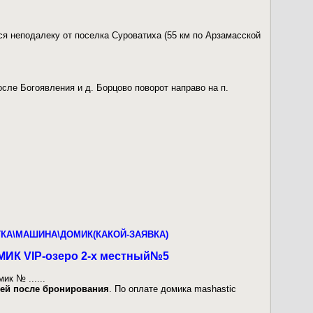
ся неподалеку от поселка Суроватиха (55 км по Арзамасской
осле Богоявления и д. Борцово поворот направо на п.
АТКА\МАШИНА\ДОМИК(КАКОЙ-ЗАЯВКА)
ДОМИК VIP-озеро 2-х местный№5
к № ......
ней после бронирования
. По оплате домика mashastic