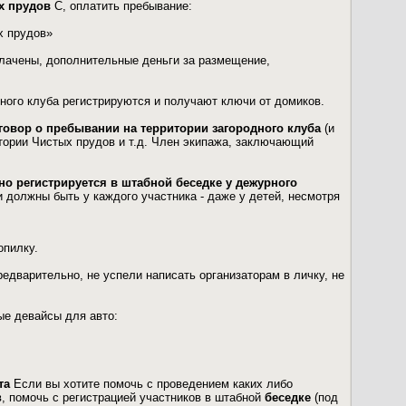
х прудов
С, оплатить пребывание:
х прудов»
лачены, дополнительные деньги за размещение,
одного клуба регистрируются и получают ключи от домиков.
говор о пребывании на территории загородного клуба
(и
тории Чистых прудов и т.д. Член экипажа, заключающий
о регистрируется в штабной беседке у дежурного
и должны быть у каждого участника - даже у детей, несмотря
опилку.
едварительно, не успели написать организаторам в личку, не
ые девайсы для авто:
та
Если вы хотите помочь с проведением каких либо
в, помочь с регистрацией участников в штабной
беседке
(под