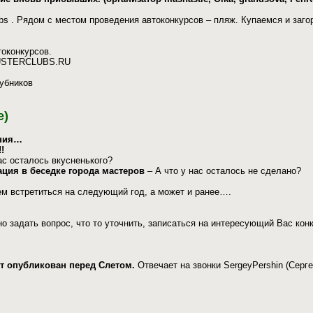
 . Рядом с местом проведения автоконкурсов – пляж. Купаемся и заго
токонкурсов.
.DUSTERCLUBS.RU
лубников
е)
ания…
!
ас осталось вкусненького?
мация в беседке города мастеров
– А что у нас осталось не сделано?
м встретиться на следующий год, а может и ранее….
о задать вопрос, что то уточнить, записаться на интересующий Вас кон
т опубликован перед Слетом.
Отвечает на звонки SergeyPershin (Серге