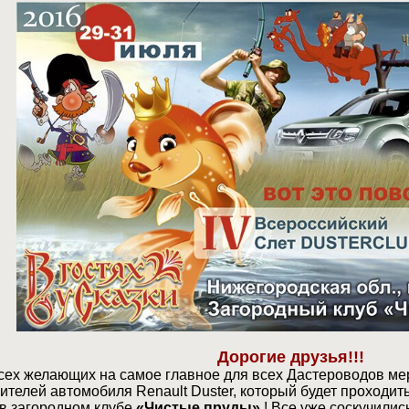
Дорогие друзья!!!
ех желающих на самое главное для всех Дастероводов меро
телей автомобиля Renault Duster, который будет проходить 
в загородном клубе
«Чистые пруды»
! Все уже соскучились