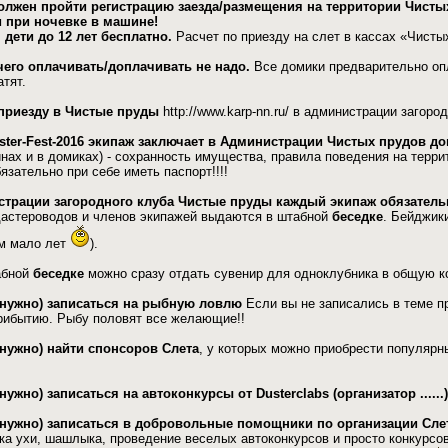
олжен пройти регистрацию заезда/размещения на территории Чисты
и при ночевке в машине!
, дети до 12 лет бесплатно.
Расчет по приезду на слет в кассах «Чисты
го оплачивать/доплачивать не надо.
Все домики предварительно оп
тят.
приезду в Чистые пруды
http://www.karp-nn.ru/ в администрации загор
er-Fest-2016 экипаж заключает в Администрации Чистых прудов до
ах и в домиках) - сохранность имущества, правила поведения на терри
язательно при себе иметь паспорт!!!!
страции загородного клуба Чистые пруды каждый экипаж обязательн
астероводов и членов экипажей выдаются в штабной
беседке
. Бейджик
ем мало лет
).
абной
беседке
можно сразу отдать сувенир для одноклубника в общую к
 нужно) записаться на рыбную ловлю
Если вы не записались в теме пр
рибытию. Рыбу половят все желающие!!
нужно) найти спонсоров Слета
, у которых можно приобрести популярн
ужно) записаться на автоконкурсы от Dusterclabs (организатор ......)
 нужно) записаться в добровольные помощники по организации Сле
вка ухи, шашлыка, проведение веселых автоконкурсов и просто конкурсо