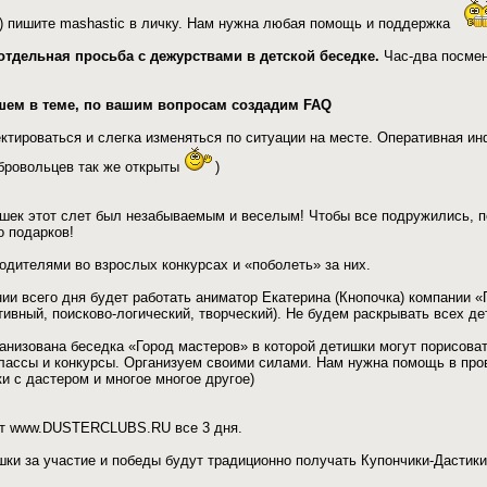
a) пишите mashastic в личку. Нам нужна любая помощь и поддержка
отдельная просьба с дежурствами в детской беседке.
Час-два посмен
ишем в теме, по вашим вопросам создадим FAQ
ктироваться и слегка изменяться по ситуации на месте. Оперативная и
обровольцев так же открыты
)
шек этот слет был незабываемым и веселым! Чтобы все подружились, по
о подарков!
одителями во взрослых конкурсах и «поболеть» за них.
ии всего дня будет работать аниматор Екатерина (Кнопочка) компании «П
тивный, поисково-логический, творческий). Не будем раскрывать всех де
ганизована беседка «Город мастеров» в которой детишки могут порисоват
лассы и конкурсы. Организуем своими силами. Нам нужна помощь в прове
и с дастером и многое многое другое)
от www.DUSTERCLUBS.RU все 3 дня.
ки за участие и победы будут традиционно получать Купончики-Дастики