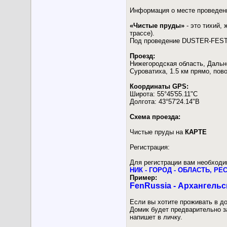
Информация о месте проведени
«Чистые пруды»
- это тихий,
трассе).
Под проведение DUSTER-FEST 2
Проезд:
Нижегородская область, Дальне
Суроватиха, 1.5 км прямо, пово
Координаты GPS:
Широта: 55°45'55.11"С
Долгота: 43°57'24.14"В
Схема проезда:
Чистые пруды на
КАРТЕ
Регистрация:
Для регистрации вам необходим
НИК - ГОРОД - ОБЛАСТЬ, Р
Пример:
FenRussia - Архангельс
Если вы хотите проживать в до
Домик будет предварительно з
напишет в личку.