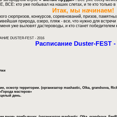
Е, ВСЕ: кто уже побывал на наших слетах, и те кто только в
Итак, мы начинаем!
много сюрпризов, конкурсов, соревнований, призов, памятн
вейшая природа, озеро, пляж - все, что нужно для встречи
меня уже выловят дастероводы, и кто станет победителем
НИЕ DUSTER-FEST - 2016
Расписание Duster-FEST -
лки
ие, осмотр территории. (организатор mashastic, Olka, grandsova, Rick
 «Города мастеров»
 целый день.
ие вновь прибывших. (организатор mashastic, Olka, grandsova, FenRu