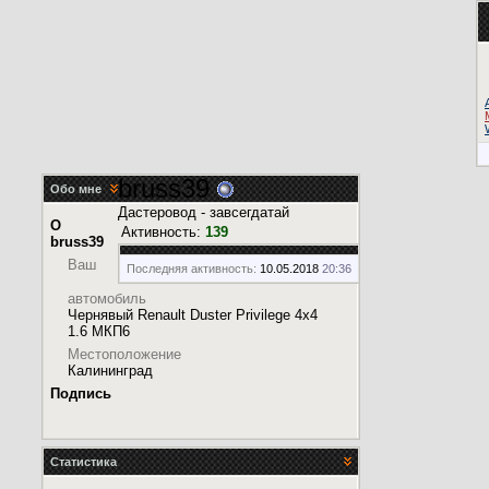
bruss39
Обо мне
Дастеровод - завсегдатай
О
Активность:
139
bruss39
Ваш
Последняя активность:
10.05.2018
20:36
автомобиль
Чернявый Renault Duster Privilege 4x4
1.6 МКП6
Местоположение
Калининград
Подпись
Статистика