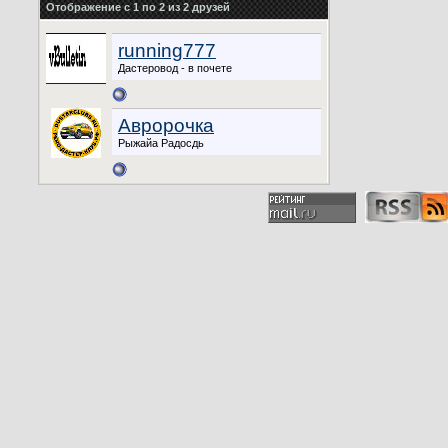
Отображение с 1 по 2 из 2 друзей
running777
Дастеровод - в почете
Авророчка
Рыжайа Радосдь