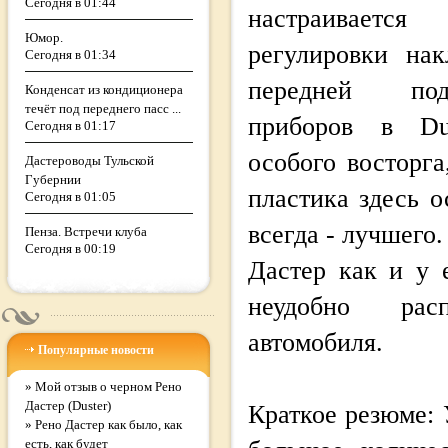
Сегодня в 01:44
настраивается
Юмор.
регулировки нак
Сегодня в 01:34
передней под
Конденсат из кондиционера
течёт под переднего пасс ...
приборов в Du
Сегодня в 01:17
особого восторга
Дастероводы Тульской
Губернии
пластика здесь о
Сегодня в 01:05
всегда - лучшего.
Пенза. Встречи клуба
Сегодня в 00:19
Дастер как и у 
неудобно рас
автомобиля.
Популярные новости
»
Мой отзыв о черном Рено
Дастер (Duster)
Краткое резюме:
»
Рено Дастер как было, как
есть, как будет