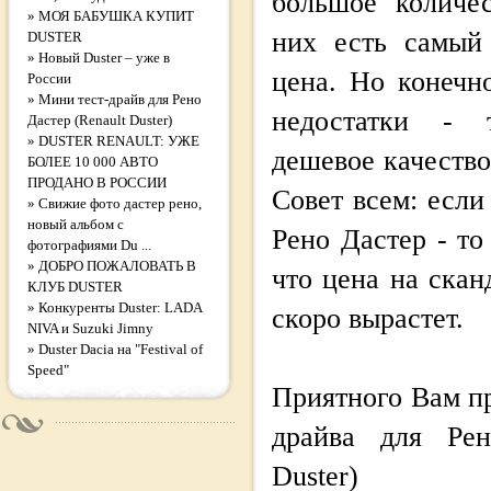
большое количес
»
МОЯ БАБУШКА КУПИТ
них есть самый 
DUSTER
»
Новый Duster – уже в
цена. Но конечн
России
»
Мини тест-драйв для Рено
недостатки - т
Дастер (Renault Duster)
»
DUSTER RENAULT: УЖЕ
дешевое качество
БОЛЕЕ 10 000 АВТО
ПРОДАНО В РОССИИ
Совет всем: если
»
Свижие фото дастер рено,
новый альбом с
Рено Дастер - то
фотографиями Du ...
»
ДОБРО ПОЖАЛОВАТЬ В
что цена на ска
КЛУБ DUSTER
»
Конкуренты Duster: LADA
скоро вырастет.
NIVA и Suzuki Jimny
»
Duster Dacia на "Festival of
Speed"
Приятного Вам п
драйва для Рен
Duster)