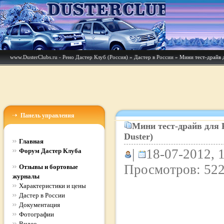
www.DusterClubs.ru - Рено Дастер Клуб (Россия)
»
Дастер в России
» Мини тест-драйв д
Панель управления
Мини тест-драйв для Р
Duster)
Главная
|
18-07-2012, 1
Форум Дастер Клуба
Просмотров: 52
Отзывы и бортовые
журналы
Характеристики и цены
Дастер в России
Документация
Фотографии
Видео