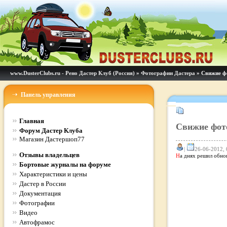
www.DusterClubs.ru - Рено Дастер Клуб (Россия)
»
Фотографии Дастера
» Свижие фо
Панель управления
Главная
Свижие фото
Форум Дастер Клуба
Магазин Дастершоп77
|
26-06-2012, 
Отзывы владельцев
Н
а днях решил обнов
Бортовые журналы на форуме
Характеристики и цены
Дастер в России
Документация
Фотографии
Видео
Автофрамос