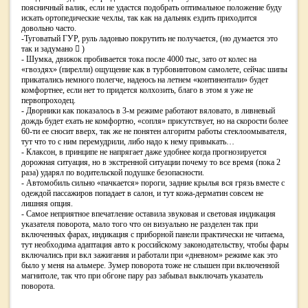
поясничный валик, если не удастся подобрать оптимальное положение буду
искать ортопедические чехлы, так как на дальняк ездить приходится
довольно часто.
-Туговатый ГУР, руль ладонью покрутить не получается, (но думается это
так и задумано  )
- Шумка, движок пробивается тока после 4000 тыс, зато от колес на
«гвоздях» (пирелли) ощущение как в турбовинтовом самолете, сейчас шипы
прикатались немного полегче, надеюсь на летнем «континентали» будет
комфортнее, если нет то придется колхозить, благо в этом я уже не
первопроходец.
- Дворники как показалось в 3-м режиме работают вяловато, в ливневый
дождь будет ехать не комфортно, «сопля» присутствует, но на скорости более
60-ти ее сносит вверх, так же не понятен алгоритм работы стеклоомывателя,
тут что то с ним перемудрили, либо надо к нему привыкать…
- Клаксон, в принципе не напрягает даже удобнее когда прогнозируется
дорожная ситуация, но в экстренной ситуации почему то все время (пока 2
раза) ударял по водительской подушке безопасности.
- Автомобиль сильно «пачкается» пороги, задние крылья вся грязь вместе с
одеждой пассажиров попадает в салон, и тут кожа-дерматин совсем не
лишняя опция.
- Самое неприятное впечатление оставила звуковая и световая индикация
указателя поворота, мало того что он визуально не разделен так при
включенных фарах, индикация с приборной панели практически не читаема,
тут необходима адаптация авто к российскому законодательству, чтобы фары
включались при вкл зажигания и работали при «дневном» режиме как это
было у меня на альмере. Зумер поворота тоже не слышен при включенной
магнитоле, так что при обгоне пару раз забывал выключать указатель
поворота.