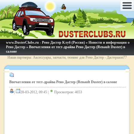
www.DusterClubs.ru - Рено Дастер Клуб (Россия)
»
Новости и информация о
Рено Дастер
» Впечатления от тест-драйва Рено Дастер (Renault Duster) в
салоне
Наши партнеры: Аксессуары, запчасти, тюнинг для Рено Дастер - Дастершоп77
Впечатления от тест-драйва Рено Дастер (Renault Duster) в салоне
|
28-03-2012, 09:45 |
Просмотров: 4653