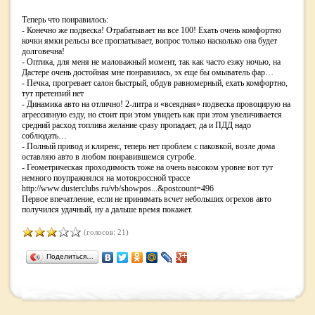
Теперь что понравилось:
- Конечно же подвеска! Отрабатывает на все 100! Ехать очень комфортно
кочки ямки рельсы все проглатывает, вопрос только насколько она будет
долговечна!
- Оптика, для меня не маловажный момент, так как часто езжу ночью, на
Дастере очень достойная мне понравилась, эх еще бы омыватель фар…
- Печка, прогревает салон быстрый, обдув равномерный, ехать комфортно,
тут претензий нет
- Динамика авто на отлично! 2-литра и «всеядная» подвеска провоцирую на
агрессивную езду, но стоит при этом увидеть как при этом увеличивается
средний расход топлива желание сразу пропадает, да и ПДД надо
соблюдать…
- Полный привод и клиренс, теперь нет проблем с паковкой, возле дома
оставляю авто в любом понравившемся сугробе.
- Геометрическая проходимость тоже на очень высоком уровне вот тут
немного поупражнялся на мотокроссной трассе
http://www.dusterclubs.ru/vb/showpos...&postcount=496
Первое впечатление, если не принимать всчет небольших огрехов авто
получился удачный, ну а дальше время покажет.
(голосов: 21)
Поделиться…