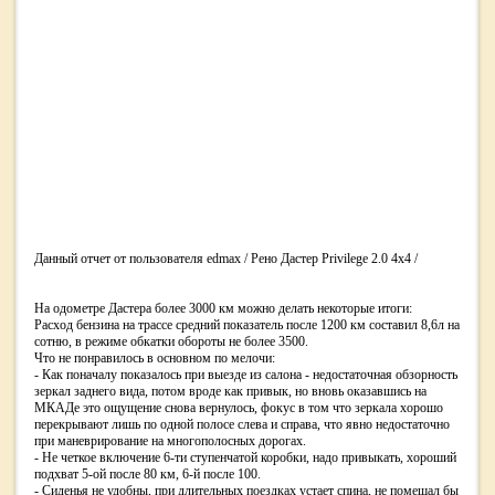
Данный отчет от пользователя edmax / Рено Дастер Privilege 2.0 4x4 /
На одометре Дастера более 3000 км можно делать некоторые итоги:
Расход бензина на трассе средний показатель после 1200 км составил 8,6л на
сотню, в режиме обкатки обороты не более 3500.
Что не понравилось в основном по мелочи:
- Как поначалу показалось при выезде из салона - недостаточная обзорность
зеркал заднего вида, потом вроде как привык, но вновь оказавшись на
МКАДе это ощущение снова вернулось, фокус в том что зеркала хорошо
перекрывают лишь по одной полосе слева и справа, что явно недостаточно
при маневрирование на многополосных дорогах.
- Не четкое включение 6-ти ступенчатой коробки, надо привыкать, хороший
подхват 5-ой после 80 км, 6-й после 100.
- Сиденья не удобны, при длительных поездках устает спина, не помешал бы