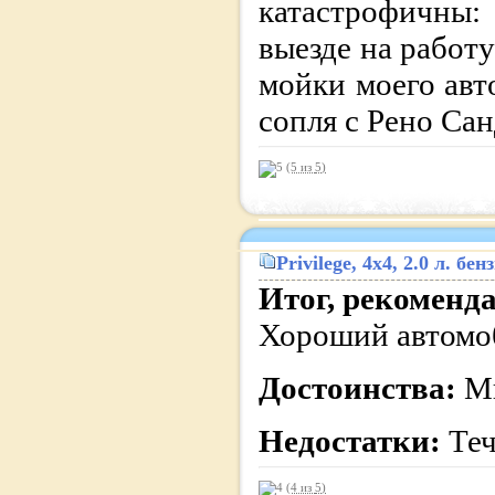
катастрофичны:
выезде на работ
мойки моего авт
сопля с Рено Сан
(5 из
5
)
Privilege
, 4x4, 2.0 л. б
Итог, рекоменд
Хороший автомоб
Достоинства:
М
Недостатки:
Теч
(4 из
5
)