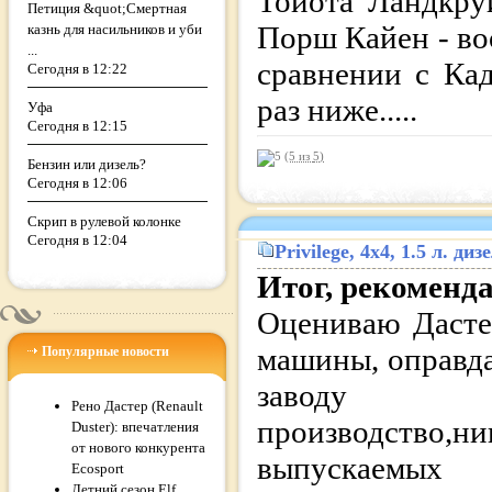
Тойота Ландкру
Петиция &quot;Смертная
Порш Кайен - во
казнь для насильников и уби
...
сравнении с Кад
Сегодня в 12:22
раз ниже.....
Уфа
Сегодня в 12:15
(5 из
5
)
Бензин или дизель?
Сегодня в 12:06
Скрип в рулевой колонке
Сегодня в 12:04
Privilege
, 4x4, 1.5 л. д
Итог, рекоменд
Оцениваю Дасте
машины, оправд
Популярные новости
заводу из
Рено Дастер (Renault
производство,
Duster): впечатления
от нового конкурента
выпускаемых
Ecosport
Летний сезон Elf