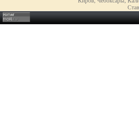
Киров, Чебоксары, Кали
Став