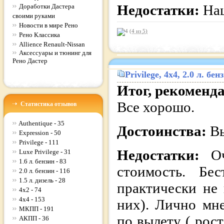
Недостатки:
Наш
Доработки Дастера
своими руками
Новости в мире Рено
(4 из
5
)
Рено Классика
Allience Renault-Nissan
Аксессуары и тюнинг для
Рено Дастер
Privilege
, 4x4, 2.0 л. б
Итог, рекоменд
Все хорошо.
Статистика отзывов
Authentique - 35
Достоинства:
Вы
Expression - 50
Privilege - 111
Недостатки:
О
Luxe Privilege - 31
1.6 л. бензин - 83
стоимость. Бе
2.0 л. бензин - 116
1.5 л. дизель - 28
практически не
4x2 - 74
4x4 - 153
них). Лично мне
МКПП - 191
по вылету ( рос
АКПП - 36