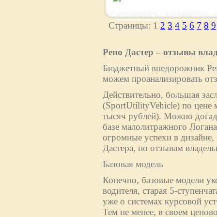
Страницы: 1
2
3
4
5
6
7
8
9
Рено Дастер – отзывы вла
Бюджетный внедорожник Рено
можем проанализировать отз
Действительно, большая зас
(SportUtilityVehicle) по цен
тысяч рублей). Можно догад
базе малолитражного Логан
огромные успехи в дизайне,
Дастера, по отзывам владельц
Базовая модель
Конечно, базовые модели ук
водителя, старая 5-ступенча
уже о системах курсовой ус
Тем не менее, в своем ценово