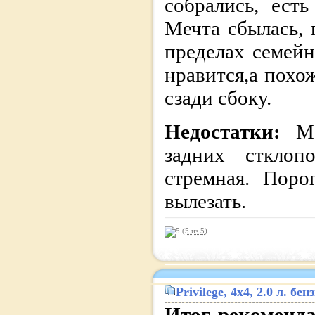
собрались, ест
Мечта сбылась,
пределах семей
нравится,а похо
сзади сбоку.
Недостатки:
М
задних стклоп
стремная. Поро
вылезать.
(5 из
5
)
Privilege
, 4x4, 2.0 л. б
Итог, рекоменд