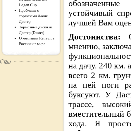
обозначенные 
Logan Cup
Проблемы с
устойчивый спр
тормозами Дачия
лучшей Вам оцен
Дастер
Тормозные диски на
Дастер (Duster)
Достоинства:
О компании Renault в
России и в мире
мнению, заключа
функциональнос
на дачу. 240 км.
всего 2 км. гру
на ней ноги ра
буксуют. У Дас
трассе, высоки
вместительный б
хода. Я прост