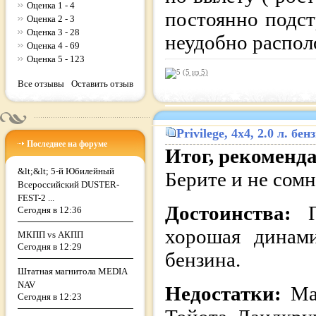
Оценка 1 - 4
постоянно подст
Оценка 2 - 3
Оценка 3 - 28
неудобно распол
Оценка 4 - 69
Оценка 5 - 123
(5 из
5
)
Все отзывы
Оставить отзыв
Privilege
, 4x4, 2.0 л. б
Последнее на форуме
Итог, рекоменд
&lt;&lt; 5-й Юбилейный
Берите и не сомн
Всероссийский DUSTER-
FEST-2 ...
Достоинства:
Сегодня в 12:36
хорошая динами
МКПП vs АКПП
Сегодня в 12:29
бензина.
Штатная магнитола MEDIA
NAV
Недостатки:
Ма
Сегодня в 12:23