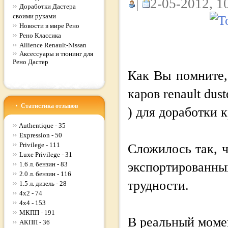
|
2-05-2012, 1
Доработки Дастера
своими руками
Новости в мире Рено
Рено Классика
Allience Renault-Nissan
Аксессуары и тюнинг для
Рено Дастер
Как Вы помните,
каров renault dus
Статистика отзывов
) для доработки 
Authentique - 35
Expression - 50
Privilege - 111
Сложилось так, 
Luxe Privilege - 31
экспортирован
1.6 л. бензин - 83
2.0 л. бензин - 116
трудности.
1.5 л. дизель - 28
4x2 - 74
4x4 - 153
МКПП - 191
В реальный момен
АКПП - 36