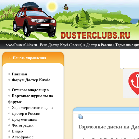
www.DusterClubs.ru - Рено Дастер Клуб (Россия)
»
Дастер в России
» Тормозные диск
Панель управления
Главная
Форум Дастер Клуба
Отзывы владельцев
Бортовые журналы на
форуме
Характеристики и цены
Дастер в России
Документация
Фотографии
Тормозные диски на Дас
Видео
Автофрамос