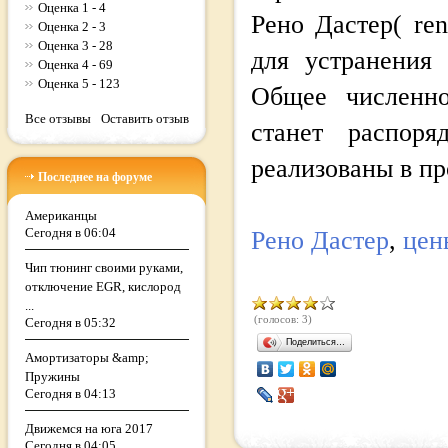
Оценка 1 - 4
Рено Дастер( ren
Оценка 2 - 3
Оценка 3 - 28
для устранения 
Оценка 4 - 69
Оценка 5 - 123
Общее численнос
Все отзывы
Оставить отзыв
станет распор
реализованы в п
Последнее на форуме
Американцы
Сегодня в 06:04
Рено Дастер
,
цен
Чип тюнинг своими руками,
отключение EGR, кислород
...
(голосов: 3)
Сегодня в 05:32
Поделиться…
Амортизаторы &amp;
Пружины
Сегодня в 04:13
Движемся на юга 2017
Сегодня в 04:05