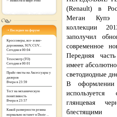
Новости в мире Рено
(Renault) в Ро
Меган Купэ 
коллекции 20
Последнее на форуме
заполучил обн
Кроссоверы, все- и вне-
современное но
дорожники, SUV, CUV...
Сегодня в 00:04
Передняя часть
Техосмотр (ТО)
имеет абсолютно
Сегодня в 00:01
Прайс-листы на Аксессуары у
светодиодные дн
дилеров
Вчера в 23:59
В оформлении
Тест на механическую
используется 
понятливость
Вчера в 23:57
глянцевая че
Какой размерности резина
блестящими 
нормально встанет в Duste ...