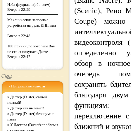
(Blanc Nacre).
Изба флудильня(обо всем)
(Scenic), Рено 
Вчера в 22:59
Coupe) можно 
Механические запорные
устройства на руль, КПП, кап
интеллектуа
...
Вчера в 22:48
видеоконтроля (
100 причин, по которым Вам
определенно 
не стоит покупать Дасте ...
Вчера в 22:47
обзор в ночно
очередь пом
сохранять бдите
Популярные новости
благодаря дву
»
Дастер (Duster) самый
полный!
функциям: а
»
Дастер как пылемёт!
»
Дастер (Duster) без шума и
переключение с
пыли
ближний и звуко
»
У Дастера (Duster) проблемы
с катализатором.