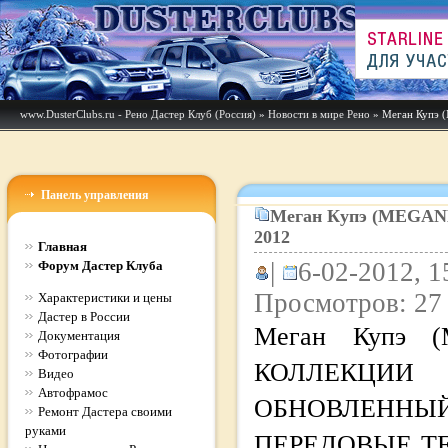
www.DusterClubs.ru - Рено Дастер Клуб (Россия)
»
Новости в мире Рено
» Меган Купэ
Панель управления
Меган Купэ (MEGA
2012
Главная
|
6-02-2012, 1
Форум Дастер Клуба
Просмотров: 27
Характеристики и цены
Дастер в России
Меган Купэ 
Документация
Фотографии
КОЛЛЕК
Видео
Автофрамос
ОБНОВЛЕНН
Ремонт Дастера своими
руками
ПЕРЕДОВЫЕ ТЕ