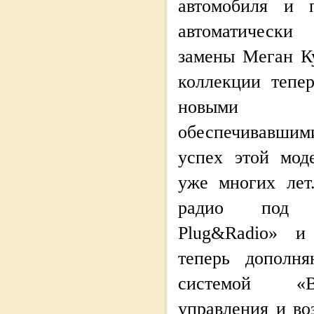
автомобиля и 
автоматическ
замены Меган К
коллекции тепе
новыми те
обеспечивавш
успех этой мод
уже многих лет
радио под 
Plug&Radio» и
теперь дополня
системой «B
управления и в