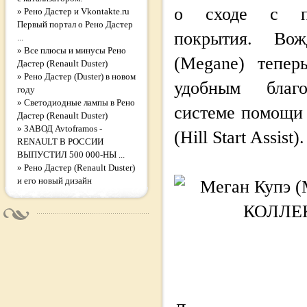
о сходе с по
»
Рено Дастер и Vkontakte.ru
Первый портал о Рено Дастер
покрытия. Во
...
»
Все плюсы и минусы Рено
(Megane) тепер
Дастер (Renault Duster)
»
Рено Дастер (Duster) в новом
удобным благ
году
»
Светодиодные лампы в Рено
системе помощи 
Дастер (Renault Duster)
»
ЗАВОД Avtoframos -
(Hill Start Assist).
RENAULT В РОССИИ
ВЫПУСТИЛ 500 000-НЫ ...
»
Рено Дастер (Renault Duster)
и его новый дизайн