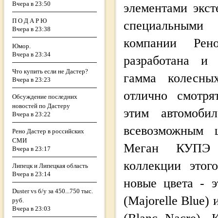
Вчера в 23:50
элементами экст
П О Д А Р Ю
специальными
Вчера в 23:38
компании Рен
Юмор.
Вчера в 23:34
разработана и 
Что купить если не Дастер?
гамма колесны
Вчера в 23:23
отлично смотря
Обсуждение последних
новостей по Дастеру
этим автомоби
Вчера в 23:22
всевозможным 
Рено Дастер в российских
СМИ
Меган КУПЭ 
Вчера в 23:17
коллекции этог
Липецк и Липецкая область
Вчера в 23:14
новые цвета - 
Duster vs б/у за 450...750 тыс.
(Majorelle Blue)
руб.
Вчера в 23:03